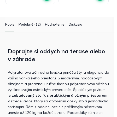
Popis
Podobné (12)
Hodnotenie
Diskusia
Doprajte si oddych na terase alebo
v záhrade
Polyratanová záhradná lavička prináša štýl a eleganciu do
vášho vonkajšieho priestoru. S moderným, nadčasovým
dizajnom a precíznou, ručne tkanou polyratanovou väzbou
vynikne svojím estetickým prevedením. Špeciálnym prvkom
je
zabudovaný stolík s praktickým úložným priestorom
v strede lavice, ktorý sa otvorením dosky stola jednoducho
sprístupní. Rám z odolnej ocele s práškovým nástrekom
unesie až 120 kg na každú stranu. Podsedáky sú nielen