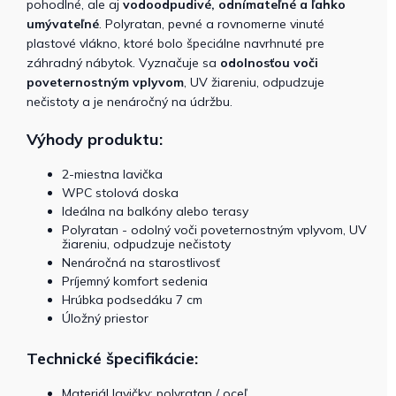
pohodlné, ale aj
vodoodpudivé, odnímateľné a ľahko
umývateľné
. Polyratan, pevné a rovnomerne vinuté
plastové vlákno, ktoré bolo špeciálne navrhnuté pre
záhradný nábytok. Vyznačuje sa
odolnosťou voči
poveternostným vplyvom
, UV žiareniu, odpudzuje
nečistoty a je nenáročný na údržbu.
Výhody produktu:
2-miestna lavička
WPC stolová doska
Ideálna na balkóny alebo terasy
Polyratan - odolný voči poveternostným vplyvom, UV
žiareniu, odpudzuje nečistoty
Nenáročná na starostlivosť
Príjemný komfort sedenia
Hrúbka podsedáku 7 cm
Úložný priestor
Technické špecifikácie:
Materiál lavičky: polyratan / oceľ