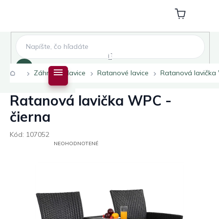
Prejsť
na
Nákupný
obsah
košík
Hľadať
Domov
Záhradné lavice
Ratanové lavice
Ratanová lavička
Ratanová lavička WPC -
čierna
Kód:
107052
PRIEMERNÉ
NEOHODNOTENÉ
HODNOTENIE
PRODUKTU
JE
0,0
Z
5
HVIEZDIČIEK.