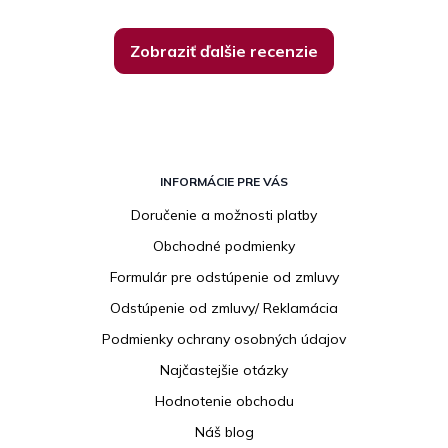
Zobraziť ďalšie recenzie
Z
á
INFORMÁCIE PRE VÁS
p
Doručenie a možnosti platby
ä
Obchodné podmienky
t
i
Formulár pre odstúpenie od zmluvy
e
Odstúpenie od zmluvy/ Reklamácia
Podmienky ochrany osobných údajov
Najčastejšie otázky
Hodnotenie obchodu
Náš blog