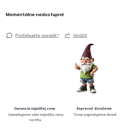
Jednotková
cena:
Momentálne nedostupné
Strážiť
Garancia najnižšej ceny
Expresné doručenie
Garantujeme vám najnižšiu cenu
Tovar expedujeme ihneď.
na trhu.