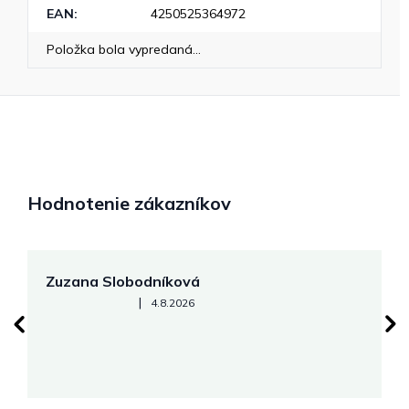
EAN
:
4250525364972
Položka bola vypredaná…
Hodnotenie zákazníkov
Zuzana Slobodníková
R
Hodnotenie obchodu je 5 z 5 hviezdičiek.
|
4.8.2026
su
K