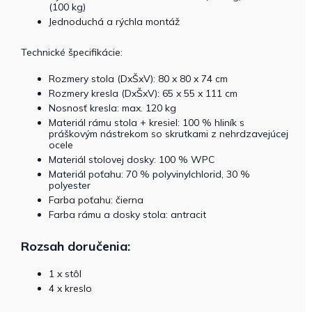
(100 kg)
Jednoduchá a rýchla montáž
Technické špecifikácie:
Rozmery stola (DxŠxV): 80 x 80 x 74 cm
Rozmery kresla (DxŠxV): 65 x 55 x 111 cm
Nosnosť kresla: max. 120 kg
Materiál rámu stola + kresiel: 100 % hliník s
práškovým nástrekom so skrutkami z nehrdzavejúcej
ocele
Materiál stolovej dosky: 100 % WPC
Materiál poťahu: 70 % polyvinylchlorid, 30 %
polyester
Farba poťahu: čierna
Farba rámu a dosky stola: antracit
Rozsah doručenia:
1 x stôl
4 x kreslo