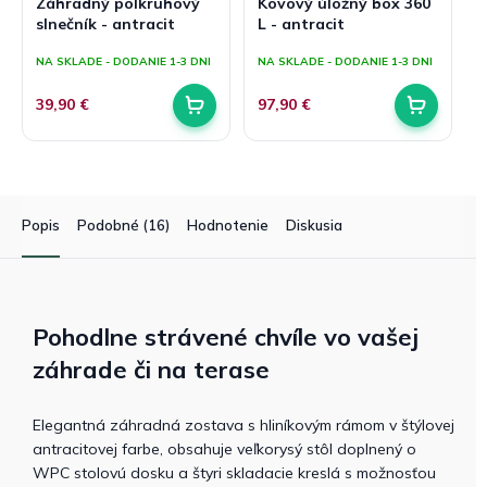
Záhradný polkruhový
Kovový úložný box 360
slnečník - antracit
L - antracit
NA SKLADE - DODANIE 1-3 DNI
NA SKLADE - DODANIE 1-3 DNI
39,90 €
97,90 €
Popis
Podobné (16)
Hodnotenie
Diskusia
Pohodlne strávené chvíle vo vašej
záhrade či na terase
Elegantná záhradná zostava s hliníkovým rámom v štýlovej
antracitovej farbe, obsahuje veľkorysý stôl doplnený o
WPC stolovú dosku a štyri skladacie kreslá s možnosťou