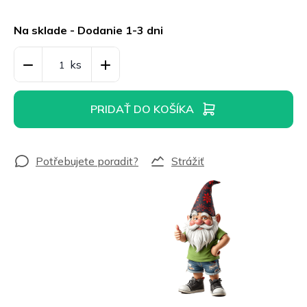
Jednotková
cena:
Na sklade - Dodanie 1-3 dni
PRIDAŤ DO KOŠÍKA
Strážiť