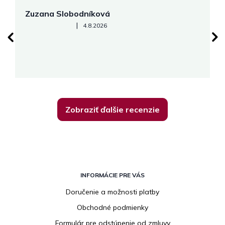
Zuzana Slobodníková
R
Hodnotenie obchodu je 5 z 5 hviezdičiek.
|
4.8.2026
su
K
Zobraziť ďalšie recenzie
Z
á
INFORMÁCIE PRE VÁS
p
Doručenie a možnosti platby
ä
Obchodné podmienky
t
i
Formulár pre odstúpenie od zmluvy