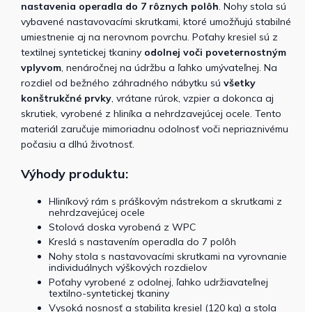
nastavenia operadla do 7 rôznych polôh
. Nohy stola sú
vybavené nastavovacími skrutkami, ktoré umožňujú stabilné
umiestnenie aj na nerovnom povrchu. Poťahy kresiel sú z
textilnej syntetickej tkaniny
odolnej voči poveternostným
vplyvom
, nenáročnej na údržbu a ľahko umývateľnej. Na
rozdiel od bežného záhradného nábytku sú
všetky
konštrukčné prvky
, vrátane rúrok, vzpier a dokonca aj
skrutiek, vyrobené z hliníka a nehrdzavejúcej ocele. Tento
materiál zaručuje mimoriadnu odolnosť voči nepriaznivému
počasiu a dlhú životnosť.
Výhody produktu:
Hliníkový rám s práškovým nástrekom a skrutkami z
nehrdzavejúcej ocele
Stolová doska vyrobená z WPC
Kreslá s nastavením operadla do 7 polôh
Nohy stola s nastavovacími skrutkami na vyrovnanie
individuálnych výškových rozdielov
Poťahy vyrobené z odolnej, ľahko udržiavateľnej
textilno-syntetickej tkaniny
Vysoká nosnosť a stabilita kresiel (120 kg) a stola