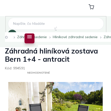
Prejsť
na
Nákupný
obsah
košík
Hľadať
Domov
Záhradné sedenie
Hliníkové záhradné sedenie
Záhr
Záhradná hliníková zostava
Bern 1+4 - antracit
Kód:
994591
PRIEMERNÉ
NEOHODNOTENÉ
HODNOTENIE
PRODUKTU
JE
0,0
Z
5
HVIEZDIČIEK.