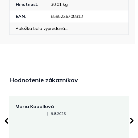
Hmotnosť
:
30.01 kg
EAN
:
8595226708813
Položka bola vypredaná…
Hodnotenie zákazníkov
Maria Kapallová
J
Hodnotenie obchodu je 5 z 5 hviezdičiek.
|
9.8.2026