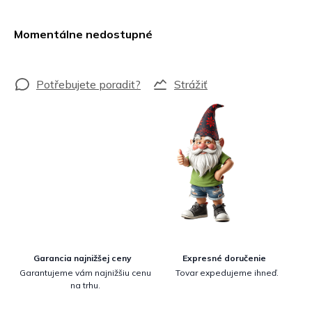
Jednotková
cena:
Momentálne nedostupné
Strážiť
Garancia najnižšej ceny
Expresné doručenie
Garantujeme vám najnižšiu cenu
Tovar expedujeme ihneď.
na trhu.