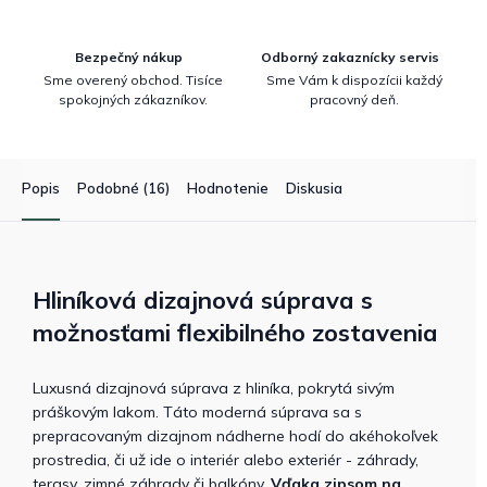
Bezpečný nákup
Odborný zakaznícky servis
Sme overený obchod. Tisíce
Sme Vám k dispozícii každý
spokojných zákazníkov.
pracovný deň.
Popis
Podobné (16)
Hodnotenie
Diskusia
Hliníková dizajnová súprava s
možnosťami flexibilného zostavenia
Luxusná dizajnová súprava z hliníka, pokrytá sivým
práškovým lakom. Táto moderná súprava sa s
prepracovaným dizajnom nádherne hodí do akéhokoľvek
prostredia, či už ide o interiér alebo exteriér - záhrady,
terasy, zimné záhrady či balkóny.
Vďaka zipsom na