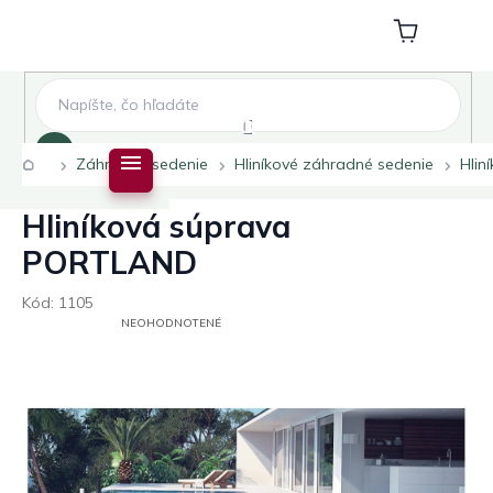
Prejsť
na
Nákupný
obsah
košík
Hľadať
Domov
Záhradné sedenie
Hliníkové záhradné sedenie
Hlin
Hliníková súprava
PORTLAND
Kód:
1105
PRIEMERNÉ
NEOHODNOTENÉ
HODNOTENIE
PRODUKTU
JE
0,0
Z
5
HVIEZDIČIEK.