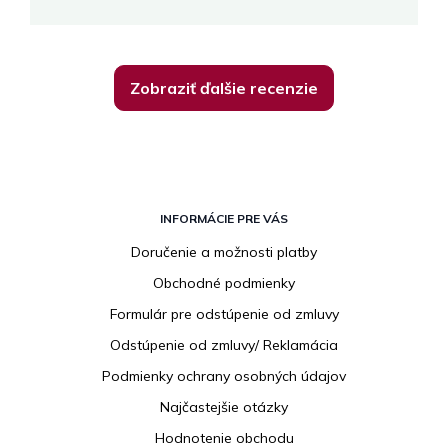
Zobraziť ďalšie recenzie
Z
á
INFORMÁCIE PRE VÁS
p
Doručenie a možnosti platby
ä
Obchodné podmienky
t
i
Formulár pre odstúpenie od zmluvy
e
Odstúpenie od zmluvy/ Reklamácia
Podmienky ochrany osobných údajov
Najčastejšie otázky
Hodnotenie obchodu