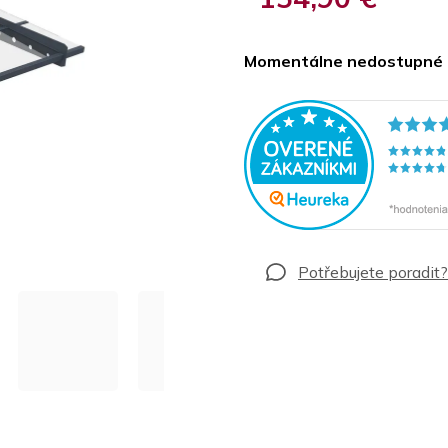
Jednotková
cena:
Momentálne nedostupné