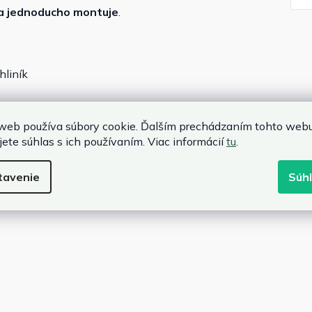
a jednoducho
montuje
.
hliník
web používa súbory cookie. Ďalším prechádzaním tohto web
jete súhlas s ich používaním. Viac informácií
tu
.
tavenie
Súh