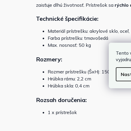
zaisťuje dlhú životnosť. Prístrešok sa
rýchlo 
Technické špecifikácie:
Materiál prístrešku: akrylové sklo, oceľ, 
Farba prístrešku: tmavošedá
Max. nosnosť: 50 kg
Tento 
Rozmery:
vyjadru
Rozmer prístrešku (ŠxH): 150 x 80 cm
Nas
Hrúbka rámu: 2,2 cm
Hrúbka skla: 0,4 cm
Rozsah doručenia:
1 x prístrešok