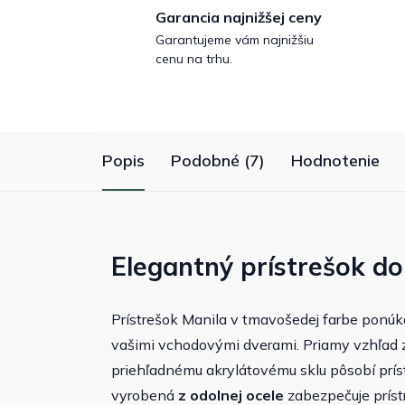
Garancia najnižšej ceny
Garantujeme vám najnižšiu
cenu na trhu.
Popis
Podobné (7)
Hodnotenie
Elegantný prístrešok d
Prístrešok Manila v tmavošedej farbe ponú
vašimi vchodovými dverami. Priamy vzhľad 
priehľadnému akrylátovému sklu pôsobí prís
vyrobená
z odolnej ocele
zabezpečuje prístr