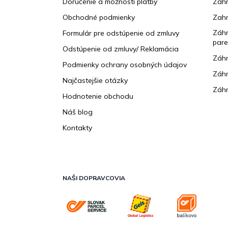
Doručenie a možnosti platby
Zahr
t
Obchodné podmienky
Zah
i
e
Záhr
Formulár pre odstúpenie od zmluvy
pare
Odstúpenie od zmluvy/ Reklamácia
Záhr
Podmienky ochrany osobných údajov
Záhr
Najčastejšie otázky
Záhr
Hodnotenie obchodu
Náš blog
Kontakty
NAŠI DOPRAVCOVIA