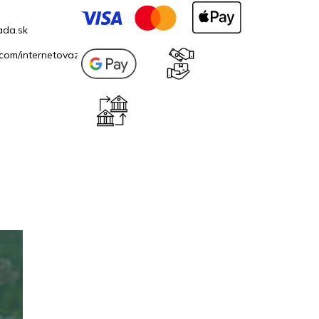
ada.sk
com/internetovazahrada.sk/