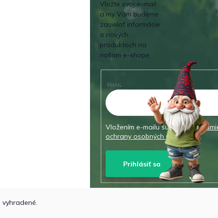
Vložte svoj e-mail
a my Vám budeme
zasielať informácie
o nových
produktoch na
našom e-shope.
EMAIL
Vložením e-mailu súhlasíte s
podmi
ochrany osobných údajov
Prihlásiť sa
a vyhradené.