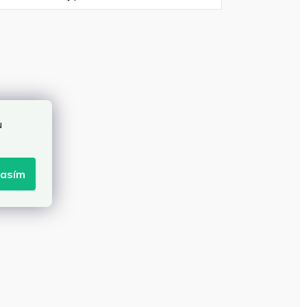
u
lasím