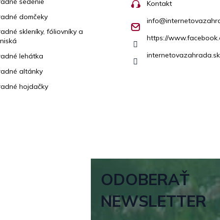
adné sedenie
Kontakt
radné domčeky
info
@
internetovazahr
adné skleníky, fóliovníky a
https://www.facebook.
niská
internetovazahrada.sk
adné lehátka
adné altánky
adné hojdačky
ODOBERAŤ
NEWSLETTER