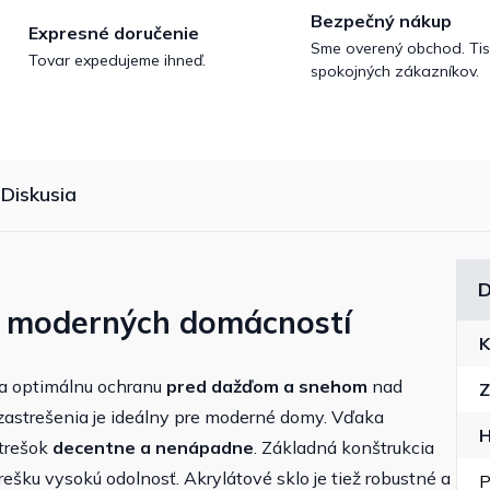
Bezpečný nákup
Expresné doručenie
Sme overený obchod. Tis
Tovar expedujeme ihneď.
spokojných zákazníkov.
Diskusia
D
o moderných domácností
K
ka optimálnu ochranu
pred dažďom a snehom
nad
Z
zastrešenia je ideálny pre moderné domy. Vďaka
H
trešok
decentne a nenápadne
. Základná konštrukcia
ešku vysokú odolnosť. Akrylátové sklo je tiež robustné a
P