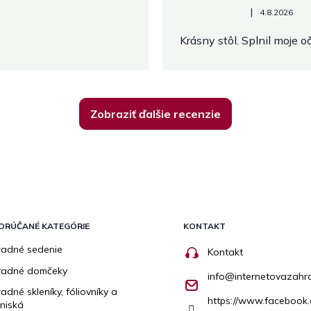
Hodnotenie obchodu je 5 z 
|
4.8.2026
Krásny stôl. Splnil moje 
Zobraziť ďalšie recenzie
ORÚČANÉ KATEGÓRIE
KONTAKT
adné sedenie
Kontakt
radné domčeky
info
@
internetovazahr
adné skleníky, fóliovníky a
https://www.facebook.
niská