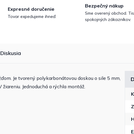
Bezpečný nákup
Expresné doručenie
Sme overený obchod. Tis
Tovar expedujeme ihneď.
spokojných zákazníkov.
Diskusia
žďom. Je tvorený polykarbonátovou doskou o sile 5 mm,
D
V žiareniu. Jednoduchá a rýchla montáž.
K
Z
H