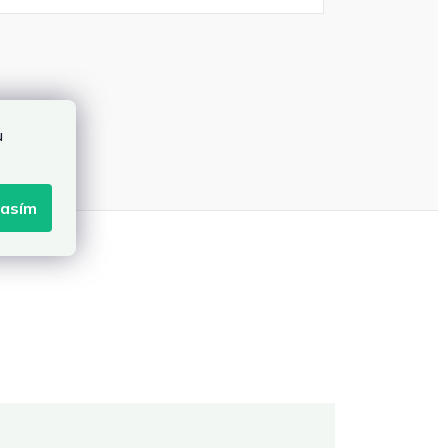
u
lasím
Martina