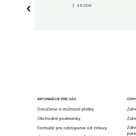
Hodnotenie obchodu je 5 z 5 hviezdičiek.
|
4.8.2026
 stránke.
Z
á
p
INFORMÁCIE PRE VÁS
ODP
ä
Doručenie a možnosti platby
Zahr
t
Obchodné podmienky
Zah
i
e
Záhr
Formulár pre odstúpenie od zmluvy
pare