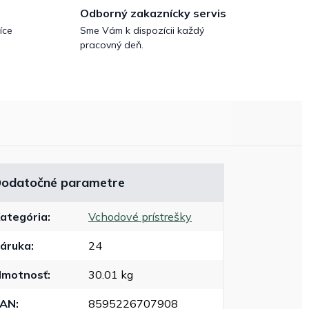
Odborný zakaznícky servis
íce
Sme Vám k dispozícii každý
pracovný deň.
odatočné parametre
ategória
:
Vchodové prístrešky
áruka
:
24
motnosť
:
30.01 kg
EAN
:
8595226707908