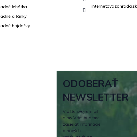
internetovazahrada.sk
adné lehátka
adné altánky
adné hojdačky
ODOBERAŤ
NEWSLETTER
Vložte svoj e-mail
a my Vám budeme
zasielať informácie
o nových