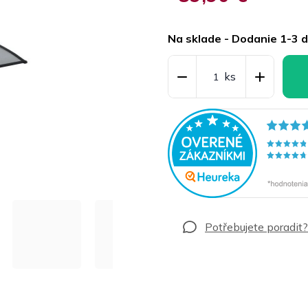
Jednotková
cena:
Na sklade - Dodanie 1-3 d