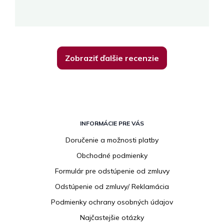
K
Zobraziť ďalšie recenzie
Z
á
INFORMÁCIE PRE VÁS
p
Doručenie a možnosti platby
ä
Obchodné podmienky
t
i
Formulár pre odstúpenie od zmluvy
e
Odstúpenie od zmluvy/ Reklamácia
Podmienky ochrany osobných údajov
Najčastejšie otázky