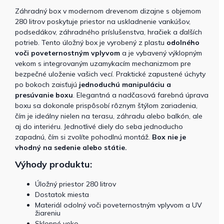
Záhradný box v modernom drevenom dizajne s objemom
280 litrov poskytuje priestor na uskladnenie vankúšov,
podsedákov, záhradného príslušenstva, hračiek a ďalších
potrieb. Tento úložný box je vyrobený z plastu
odolného
voči poveternostným vplyvom
a je vybavený výklopným
vekom s integrovaným uzamykacím mechanizmom pre
bezpečné uloženie vašich vecí. Praktické zapustené úchyty
po bokoch zaisťujú
jednoduchú manipuláciu a
presúvanie boxu
. Elegantná a nadčasová farebná úprava
boxu sa dokonale prispôsobí rôznym štýlom zariadenia,
čím je ideálny nielen na terasu, záhradu alebo balkón, ale
aj do interiéru. Jednotlivé diely do seba jednoducho
zapadnú, čím si zvolíte pohodlnú montáž.
B
ox nie je
vhodný na sedenie alebo státie.
Výhody produktu:
Úložný priestor 280 litrov
Dostatok miesta
Materiál odolný voči poveternostným vplyvom a UV
žiareniu
Sklopné veko