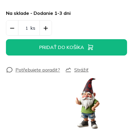
Jednotková
cena:
Na sklade - Dodanie 1-3 dni
PRIDAŤ DO KOŠÍKA
Strážiť