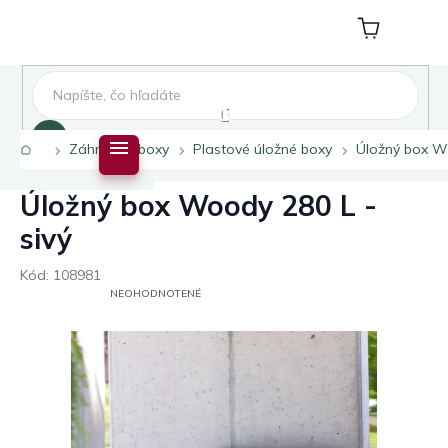
Prejsť
na
Nákupný
obsah
košík
Hľadať
Domov
Záhradné boxy
Plastové úložné boxy
Úložný box Wo
Úložný box Woody 280 L -
sivý
Kód:
108981
PRIEMERNÉ
NEOHODNOTENÉ
HODNOTENIE
PRODUKTU
JE
0,0
Z
5
HVIEZDIČIEK.