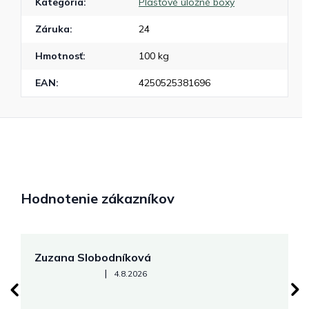
Kategória
:
Plastové úložné boxy
Záruka
:
24
Hmotnosť
:
100 kg
EAN
:
4250525381696
Hodnotenie zákazníkov
Zuzana Slobodníková
R
Hodnotenie obchodu je 5 z 5 hviezdičiek.
|
4.8.2026
su