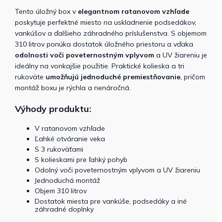
Tento úložný box v
elegantnom ratanovom vzhľade
poskytuje perfektné miesto na uskladnenie podsedákov,
vankúšov a ďalšieho záhradného príslušenstva.
S objemom
310 litrov ponúka dostatok úložného priestoru a vďaka
odolnosti voči poveternostným vplyvom
a UV žiareniu je
ideálny na vonkajšie použitie. Praktické kolieska a tri
rukoväte
umožňujú jednoduché premiestňovanie
, pričom
montáž boxu je rýchla a nenáročná.
Výhody produktu:
V ratanovom vzhľade
Ľahké otváranie veka
S 3 rukoväťami
S kolieskami pre ľahký pohyb
Odolný voči poveternostným vplyvom a UV žiareniu
Jednoduchá montáž
Objem 310 litrov
Dostatok miesta pre vankúše, podsedáky a iné
záhradné doplnky