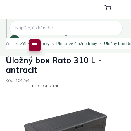
Prejsť
na
Nákupný
obsah
košík
Hľadať
Domov
Záhradné boxy
Plastové úložné boxy
Úložný box Ra
Úložný box Rato 310 L -
antracit
Kód:
104254
PRIEMERNÉ
NEOHODNOTENÉ
HODNOTENIE
PRODUKTU
JE
0,0
Z
5
HVIEZDIČIEK.