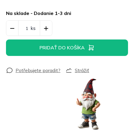
Jednotková
cena:
Na sklade - Dodanie 1-3 dni
PRIDAŤ DO KOŠÍKA
Strážiť