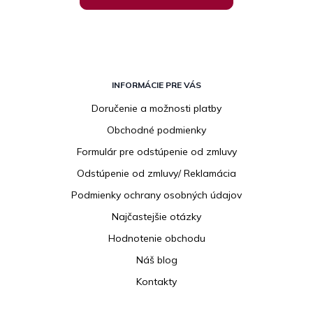
Z
á
INFORMÁCIE PRE VÁS
p
Doručenie a možnosti platby
ä
Obchodné podmienky
t
i
Formulár pre odstúpenie od zmluvy
e
Odstúpenie od zmluvy/ Reklamácia
Podmienky ochrany osobných údajov
Najčastejšie otázky
Hodnotenie obchodu
Náš blog
Kontakty