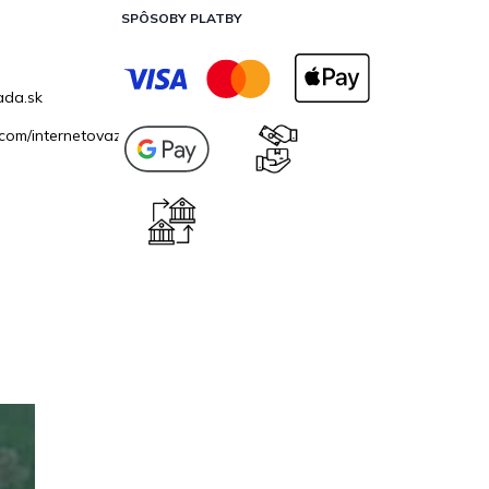
SPÔSOBY PLATBY
ada.sk
com/internetovazahrada.sk/