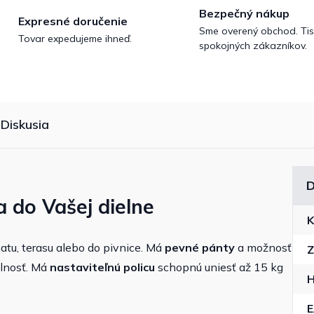
Bezpečný nákup
Expresné doručenie
Sme overený obchod. Tis
Tovar expedujeme ihneď.
spokojných zákazníkov.
Diskusia
D
a do Vašej dielne
K
atu, terasu alebo do pivnice. Má
pevné pánty
a možnosť
Z
olnosť. Má
nastaviteľnú policu
schopnú uniesť až 15 kg
H