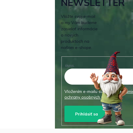
NEWSLETTER
Vložte svoj e-mail
a my Vám budeme
zasielať informácie
o nových
produktoch na
našom e-shope.
EMAIL
Vložením e-mailu súhlasíte s
podmi
ochrany osobných údajov
Prihlásiť sa