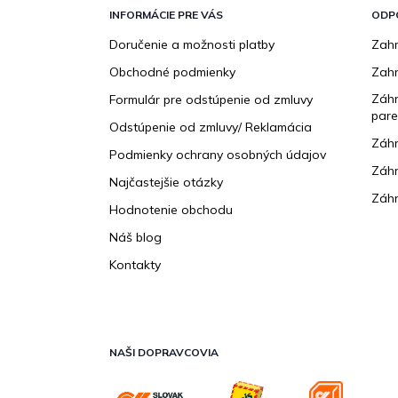
p
INFORMÁCIE PRE VÁS
ODP
ä
Doručenie a možnosti platby
Zahr
t
Obchodné podmienky
Zah
i
e
Záhr
Formulár pre odstúpenie od zmluvy
pare
Odstúpenie od zmluvy/ Reklamácia
Záhr
Podmienky ochrany osobných údajov
Záhr
Najčastejšie otázky
Záhr
Hodnotenie obchodu
Náš blog
Kontakty
NAŠI DOPRAVCOVIA