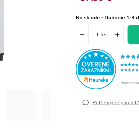
Jednotková
cena:
Na sklade - Dodanie 1-3 d