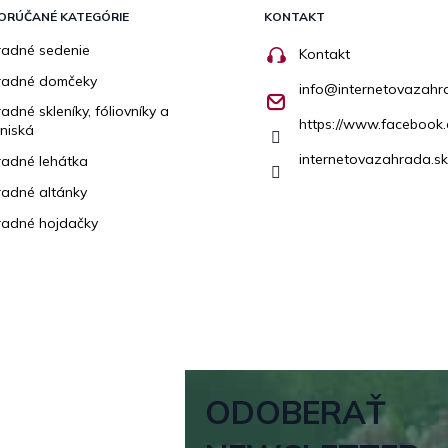
ORÚČANÉ KATEGÓRIE
KONTAKT
adné sedenie
Kontakt
radné domčeky
info
@
internetovazahr
adné skleníky, fóliovníky a
https://www.facebook.
niská
internetovazahrada.sk
adné lehátka
adné altánky
adné hojdačky
ODOBERAŤ