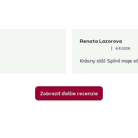
Renata Lazorova
Hodnotenie obchodu je 5 z 
|
4.8.2026
Krásny stôl. Splnil moje 
Zobraziť ďalšie recenzie