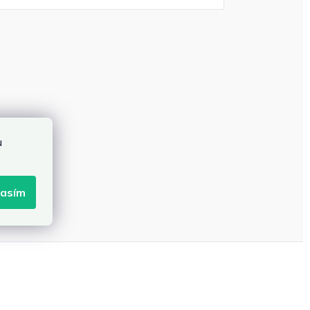
u
lasím