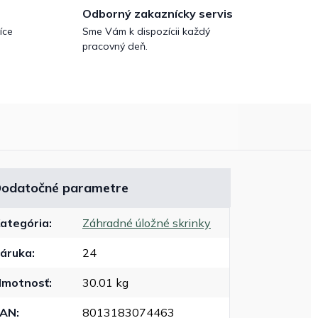
Odborný zakaznícky servis
íce
Sme Vám k dispozícii každý
pracovný deň.
odatočné parametre
ategória
:
Záhradné úložné skrinky
áruka
:
24
motnosť
:
30.01 kg
EAN
:
8013183074463