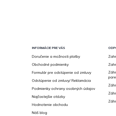
Z
á
p
INFORMÁCIE PRE VÁS
ODP
ä
Doručenie a možnosti platby
Zahr
t
Obchodné podmienky
Zah
i
e
Záhr
Formulár pre odstúpenie od zmluvy
pare
Odstúpenie od zmluvy/ Reklamácia
Záhr
Podmienky ochrany osobných údajov
Záhr
Najčastejšie otázky
Záhr
Hodnotenie obchodu
Náš blog