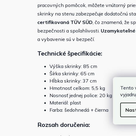
pracovných pomôcok, môžete vnútorný prie
skrinky na stenu zabezpečuje dodatočnú stab
certifikovaná TÜV SÜD
, čo znamená, že sp
bezpečnosti a spoľahlivosti.
Uzamykateľné 
a vybavenie sú v bezpečí.
Technické špecifikácie:
Výška skrinky: 85 cm
Šírka skrinky: 65 cm
Hĺbka skrinky: 37 cm
Tento 
Hmotnosť celkom: 5,5 kg
vyjadru
Nosnosť jednej police: 20 kg
Materiál: plast
Nas
Farba: šedohnedá + čierna
Rozsah doručenia: