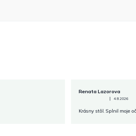
Renata Lazorova
Hodnotenie obchodu je 5 z 
|
4.8.2026
Krásny stôl. Splnil moje 