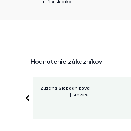
1 x skrinka
Hodnotenie zákazníkov
Zuzana Slobodníková
Hodnotenie obchodu je 5 z 5 hviezdičiek.
|
4.8.2026
 stránke.