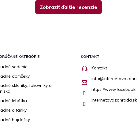
Zobraziť ďalšie recenzie
ORÚČANÉ KATEGÓRIE
KONTAKT
adné sedenie
Kontakt
radné domčeky
info
@
internetovazahr
adné skleníky, fóliovníky a
https://www.facebook.
niská
internetovazahrada.sk
adné lehátka
adné altánky
adné hojdačky