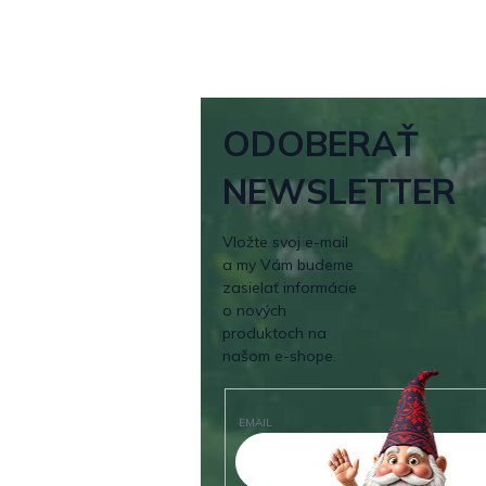
ODOBERAŤ
NEWSLETTER
Vložte svoj e-mail
a my Vám budeme
zasielať informácie
o nových
produktoch na
našom e-shope.
EMAIL