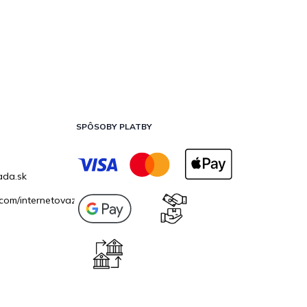
SPÔSOBY PLATBY
ada.sk
com/internetovazahrada.sk/