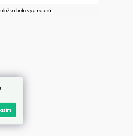
oložka bola vypredaná…
u
lasím