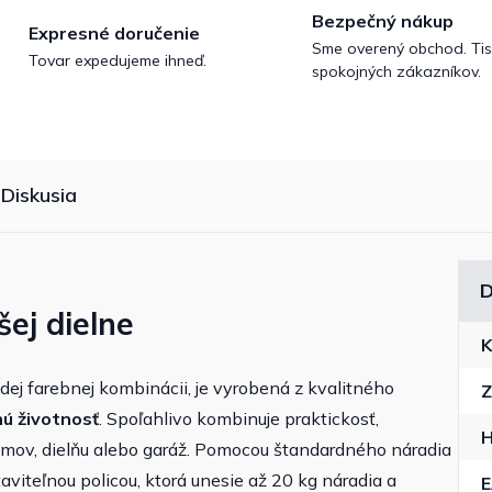
Bezpečný nákup
Expresné doručenie
Sme overený obchod. Tis
Tovar expedujeme ihneď.
spokojných zákazníkov.
Diskusia
D
šej dielne
K
j farebnej kombinácii, je vyrobená z kvalitného
Z
hú životnosť
. Spoľahlivo kombinuje praktickosť,
H
domov, dielňu alebo garáž. Pomocou štandardného náradia
aviteľnou policou, ktorá unesie až 20 kg náradia a