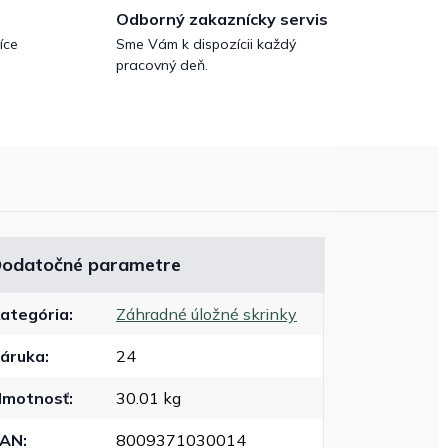
Odborný zakaznícky servis
íce
Sme Vám k dispozícii každý
pracovný deň.
odatočné parametre
ategória
:
Záhradné úložné skrinky
áruka
:
24
motnosť
:
30.01 kg
EAN
:
8009371030014