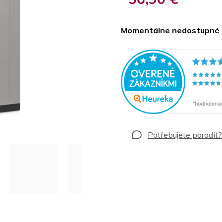
Jednotková
cena:
Momentálne nedostupné