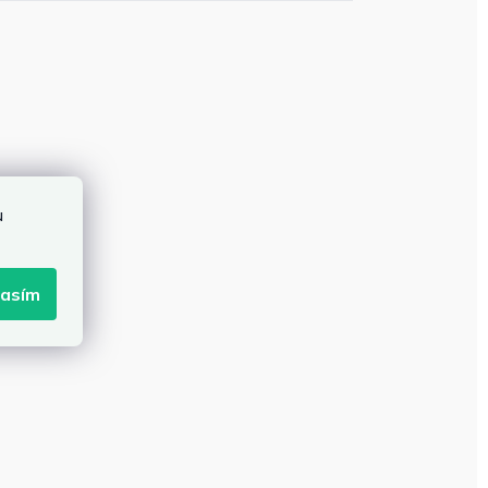
u
lasím