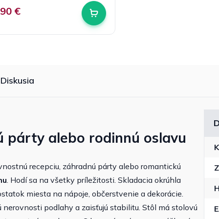
,90 €
Diskusia
D
 párty alebo rodinnú oslavu
K
vnostnú recepciu, záhradnú párty alebo romantickú
Z
nu
. Hodí sa na všetky príležitosti. Skladacia okrúhla
H
tatok miesta na nápoje, občerstvenie a dekorácie.
nerovnosti podlahy a zaisťujú stabilitu. Stôl má stolovú