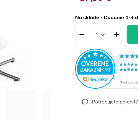
Jednotková
cena:
Na sklade - Dodanie 1-3 d