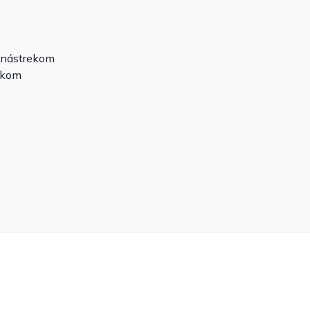
m nástrekom
akom