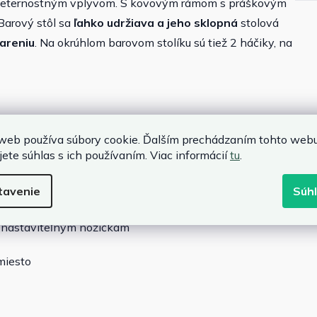
oveternostným vplyvom. S kovovým rámom s práškovým
 Barový stôl sa
ľahko udržiava a jeho sklopná
stolová
iareniu
. Na okrúhlom barovom stolíku sú tiež 2 háčiky, na
itie
web používa súbory cookie. Ďalším prechádzaním tohto web
jete súhlas s ich používaním. Viac informácií
tu
.
ie
 čistenie
tavenie
Súh
stným vplyvom a UV žiareniu
o nastaviteľným nožičkám
 miesto