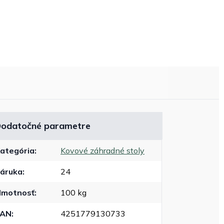
odatočné parametre
ategória
:
Kovové záhradné stoly
áruka
:
24
motnosť
:
100 kg
EAN
:
4251779130733