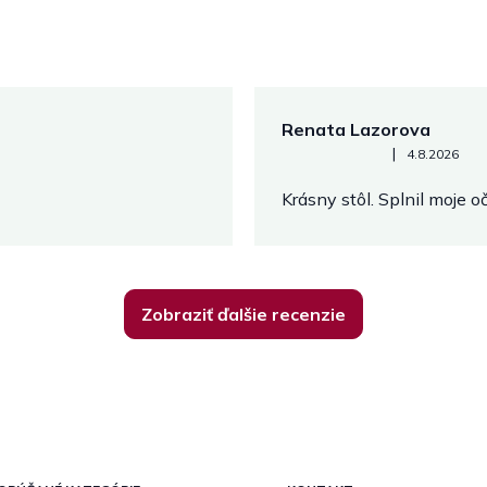
Renata Lazorova
Hodnotenie obchodu je 5 z 
|
4.8.2026
Krásny stôl. Splnil moje 
Zobraziť ďalšie recenzie