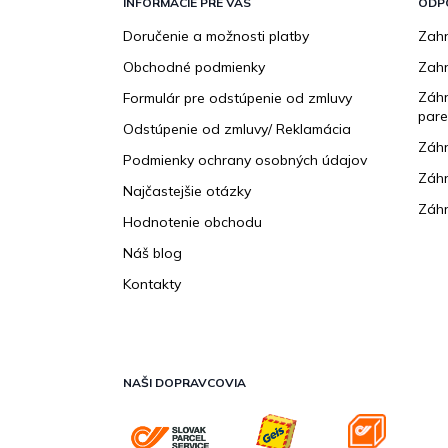
p
INFORMÁCIE PRE VÁS
ODP
ä
Doručenie a možnosti platby
Zahr
t
Obchodné podmienky
Zah
i
e
Záhr
Formulár pre odstúpenie od zmluvy
pare
Odstúpenie od zmluvy/ Reklamácia
Záhr
Podmienky ochrany osobných údajov
Záhr
Najčastejšie otázky
Záhr
Hodnotenie obchodu
Náš blog
Kontakty
NAŠI DOPRAVCOVIA