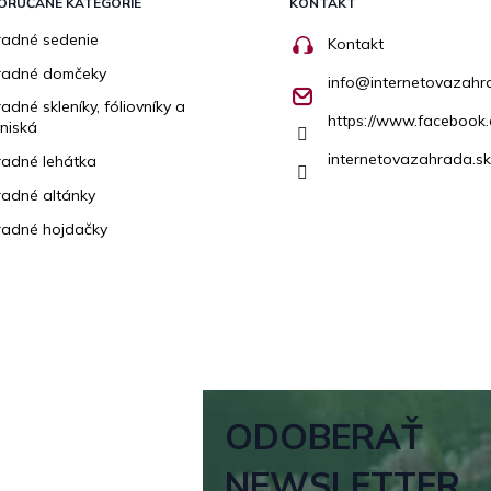
ORÚČANÉ KATEGÓRIE
KONTAKT
adné sedenie
Kontakt
radné domčeky
info
@
internetovazahr
adné skleníky, fóliovníky a
https://www.facebook.
niská
internetovazahrada.sk
adné lehátka
adné altánky
adné hojdačky
ODOBERAŤ
NEWSLETTER