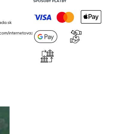
SPÔSOBY PLATBY
ada.sk
com/internetovazahrada.sk/