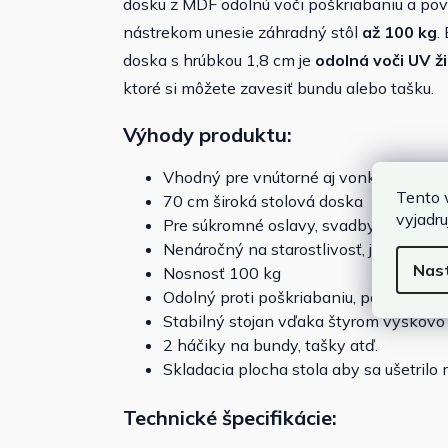
dosku z MDF odolnú voči poškriabaniu a p
nástrekom unesie záhradný stôl
až 100 kg
.
doska s hrúbkou 1,8 cm je
odolná voči UV ž
ktoré si môžete zavesiť bundu alebo tašku.
Výhody produktu:
Vhodný pre vnútorné aj vonkajšie použ
Tento 
70 cm široká stolová doska
vyjadru
Pre súkromné ​​oslavy, svadby a iné akc
Nenáročný na starostlivosť, jednoduché
Nas
Nosnosť 100 kg
Odolný proti poškriabaniu, poveterno
Stabilný stojan vďaka štyrom výškov
2 háčiky na bundy, tašky atď.
Skladacia plocha stola aby sa ušetrilo
Technické špecifikácie: