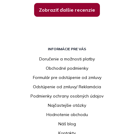
Zobraziť ďalšie recenzie
Z
á
INFORMÁCIE PRE VÁS
p
Doručenie a možnosti platby
ä
Obchodné podmienky
t
i
Formulár pre odstúpenie od zmluvy
e
Odstúpenie od zmluvy/ Reklamácia
Podmienky ochrany osobných údajov
Najčastejšie otázky
Hodnotenie obchodu
Náš blog
Kontakty