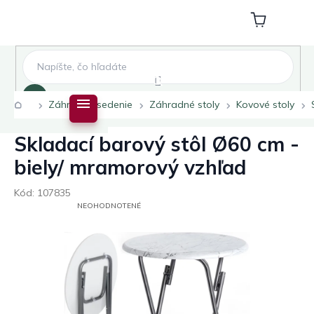
Prejsť
na
Nákupný
obsah
košík
Hľadať
Domov
Záhradné sedenie
Záhradné stoly
Kovové stoly
Skladací barový stôl Ø60 cm -
biely/ mramorový vzhľad
Kód:
107835
PRIEMERNÉ
NEOHODNOTENÉ
HODNOTENIE
PRODUKTU
JE
0,0
Z
5
HVIEZDIČIEK.