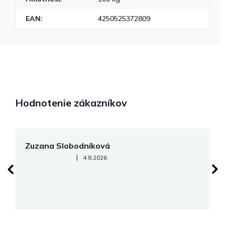
EAN
:
4250525372809
Hodnotenie zákazníkov
Zuzana Slobodníková
R
Hodnotenie obchodu je 5 z 5 hviezdičiek.
|
4.8.2026
su
K