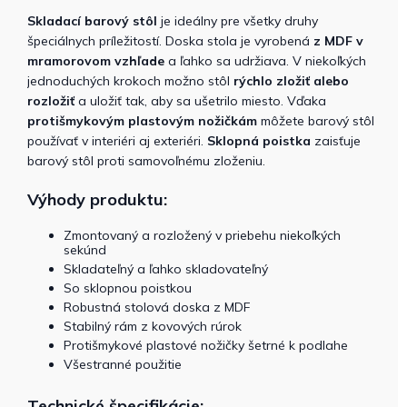
Skladací
barový stôl
je ideálny pre všetky druhy
špeciálnych príležitostí. Doska stola je vyrobená
z MDF v
mramorovom vzhľade
a ľahko sa udržiava. V niekoľkých
jednoduchých krokoch možno stôl
rýchlo zložiť alebo
rozložiť
a uložiť tak, aby sa ušetrilo miesto. Vďaka
protišmykovým plastovým nožičkám
môžete barový stôl
používať v interiéri aj exteriéri.
Sklopná poistka
zaisťuje
barový stôl proti samovoľnému zloženiu.
Výhody produktu:
Zmontovaný a rozložený v priebehu niekoľkých
sekúnd
Skladateľný a ľahko skladovateľný
So sklopnou poistkou
Robustná stolová doska z MDF
Stabilný rám z kovových rúrok
Protišmykové plastové nožičky šetrné k podlahe
Všestranné použitie
Technické špecifikácie: