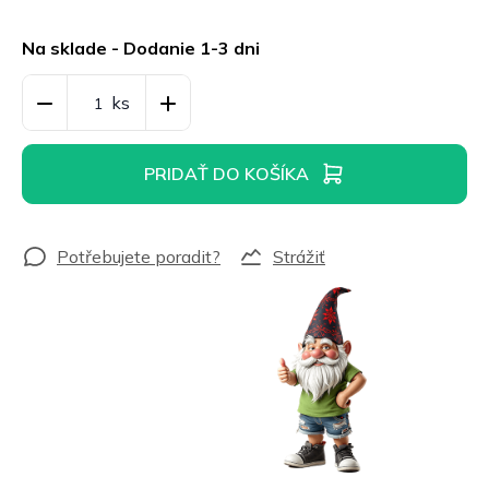
Jednotková
cena:
Na sklade - Dodanie 1-3 dni
PRIDAŤ DO KOŠÍKA
Strážiť