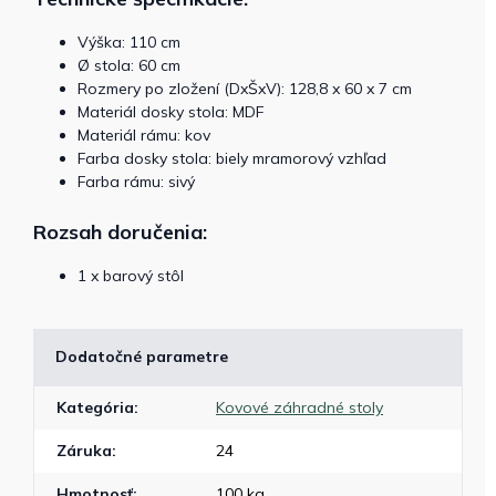
Výška: 110 cm
Ø stola: 60 cm
Rozmery po zložení (DxŠxV): 128,8 x 60 x 7 cm
Materiál dosky stola: MDF
Materiál rámu: kov
Farba dosky stola: biely mramorový vzhľad
Farba rámu: sivý
Rozsah doručenia:
1 x barový stôl
Dodatočné parametre
Kategória
:
Kovové záhradné stoly
Záruka
:
24
Hmotnosť
:
100 kg