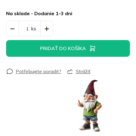
Jednotková
cena:
Na sklade - Dodanie 1-3 dni
PRIDAŤ DO KOŠÍKA
Strážiť