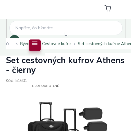
Prejsť
na
Nákupný
obsah
košík
Hľadať
Domov
Bývanie
Cestovné kufre
Set cestovných kufrov Athen
Set cestovných kufrov Athens
- čierny
Kód:
51601
PRIEMERNÉ
NEOHODNOTENÉ
HODNOTENIE
PRODUKTU
JE
0,0
Z
5
HVIEZDIČIEK.