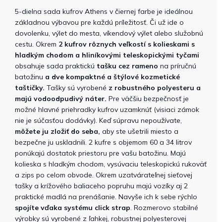
5-dielna sada kufrov Athens v čiernej farbe je ideálnou
základnou výbavou pre každú príležitosť. Či už ide o
dovolenku, výlet do mesta, víkendový výlet alebo služobnú
cestu. Okrem
2 kufrov rôznych veľkostí s kolieskami s
hladkým chodom a hliníkovými teleskopickými tyčami
obsahuje sada praktickú
tašku cez rameno
na príručnú
batožinu
a dve kompaktné a štýlové kozmetické
taštičky.
Tašky sú vyrobené
z robustného polyesteru a
majú vodoodpudivý náter.
Pre väčšiu bezpečnosť je
možné hlavné priehradky kufrov uzamknúť (visiaci zámok
nie je súčasťou dodávky). Keď súpravu nepoužívate,
môžete ju zložiť do seba,
aby ste ušetrili miesto a
bezpečne ju uskladnili. 2 kufre s objemom 60 a 34 litrov
ponúkajú dostatok priestoru pre vašu batožinu. Majú
kolieska s hladkým chodom, vysúvaciu teleskopickú rukoväť
a zips po celom obvode. Okrem uzatvárateľnej sieťovej
tašky a krížového baliaceho popruhu majú vozíky aj 2
praktické madlá na prenášanie. Navyše ich k sebe rýchlo
spojíte vďaka systému click strap
. Rozmerovo stabilné
výrobky sú vyrobené z ľahkej, robustnej polyesterovej