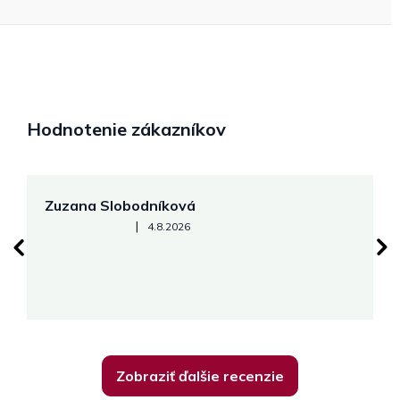
Hodnotenie zákazníkov
Zuzana Slobodníková
R
Hodnotenie obchodu je 5 z 5 hviezdičiek.
|
4.8.2026
su
K
Zobraziť ďalšie recenzie