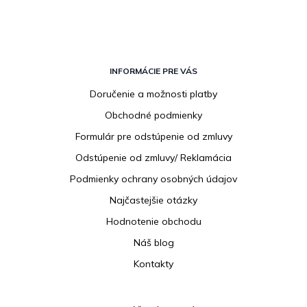
Z
á
INFORMÁCIE PRE VÁS
p
Doručenie a možnosti platby
ä
Obchodné podmienky
t
i
Formulár pre odstúpenie od zmluvy
e
Odstúpenie od zmluvy/ Reklamácia
Podmienky ochrany osobných údajov
Najčastejšie otázky
Hodnotenie obchodu
Náš blog
Kontakty