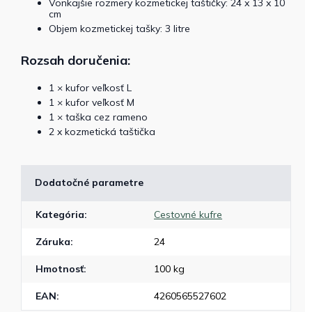
Vonkajšie rozmery kozmetickej taštičky: 24 x 13 x 10
cm
Objem kozmetickej tašky: 3 litre
Rozsah doručenia:
1 × kufor veľkosť L
1 × kufor veľkosť M
1 × taška cez rameno
2 x kozmetická taštička
Dodatočné parametre
Kategória
:
Cestovné kufre
Záruka
:
24
Hmotnosť
:
100 kg
EAN
:
4260565527602