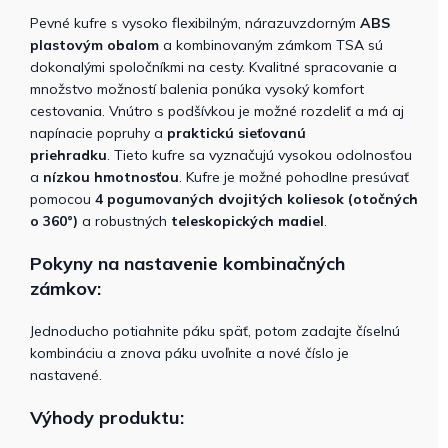
Pevné kufre s vysoko flexibilným, nárazuvzdorným
ABS
plastovým obalom
a kombinovaným zámkom TSA sú
dokonalými spoločníkmi na cesty. Kvalitné spracovanie a
množstvo možností balenia ponúka vysoký komfort
cestovania. Vnútro s podšívkou je možné rozdeliť a má aj
napínacie popruhy a
praktickú sieťovanú
priehradku
. Tieto kufre sa vyznačujú vysokou odolnosťou
a
nízkou hmotnosťou
. Kufre je možné pohodlne presúvať
pomocou
4 pogumovaných dvojitých koliesok (otočných
o 360°)
a robustných
teleskopických madiel
.
Pokyny na nastavenie kombinačných
zámkov:
Jednoducho potiahnite páku späť, potom zadajte číselnú
kombináciu a znova páku uvoľnite a nové číslo je
nastavené.
Výhody produktu: