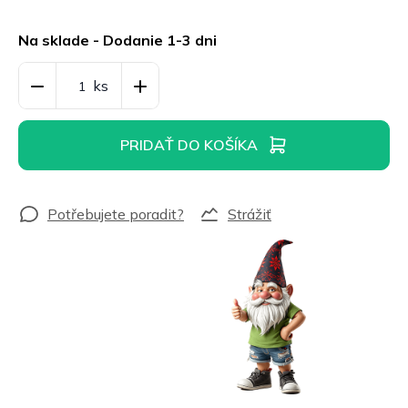
Jednotková
cena:
Na sklade - Dodanie 1-3 dni
PRIDAŤ DO KOŠÍKA
Strážiť