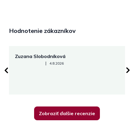
Hodnotenie zákazníkov
Zuzana Slobodníková
R
Hodnotenie obchodu je 5 z 5 hviezdičiek.
|
4.8.2026
su
K
Zobraziť ďalšie recenzie