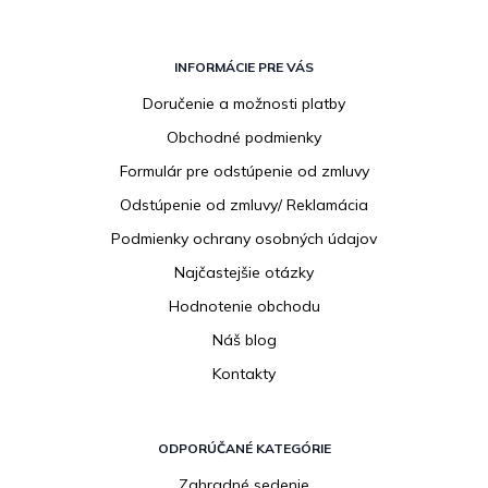
Z
á
INFORMÁCIE PRE VÁS
p
Doručenie a možnosti platby
ä
Obchodné podmienky
t
i
Formulár pre odstúpenie od zmluvy
e
Odstúpenie od zmluvy/ Reklamácia
Podmienky ochrany osobných údajov
Najčastejšie otázky
Hodnotenie obchodu
Náš blog
Kontakty
ODPORÚČANÉ KATEGÓRIE
Zahradné sedenie