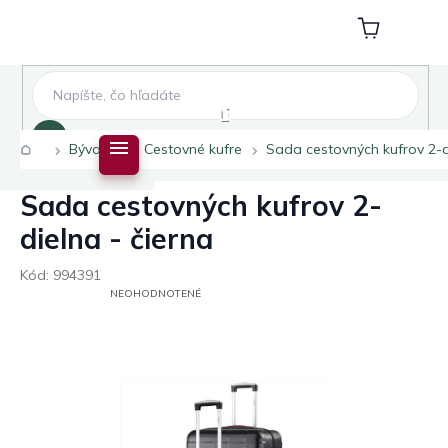
Prejsť
na
Nákupný
obsah
košík
Hľadať
Domov
Bývanie
Cestovné kufre
Sada cestovných kufrov 2-d
Sada cestovných kufrov 2-
dielna - čierna
Kód:
994391
PRIEMERNÉ
NEOHODNOTENÉ
HODNOTENIE
PRODUKTU
JE
0,0
Z
5
HVIEZDIČIEK.