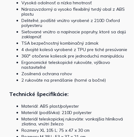
Vysoká odolnosť a nízka hmotnosť
Nárazuvzdorný a vysoko flexibilný tvrdý obal z ABS
plastu
Deliteľné, podšité vnútro vyrobené z 210D Oxford
polyesteru
Sieťované vnútro a napínacie popruhy, ktoré sa dajú
zaklapnúť
TSA bezpečnostný kombinačný zámok
4 dvojité kolesá vyrobené z TPU pre tiché presúvanie
360° otočenie koliesok pre jednoduchú manipuláciu
Ergonomické teleskopické rukoväte, výškovo
nastaviteľné
Zosilnená ochrana rohov
2 rukoväte na prenášanie (horné a bočné)
Technické špecifikácie:
Materiál: ABS plast/polyester
Materiál (podšívka): 210D polyester
Materiál teleskopickej rukoväte: vonkajšia hliníková
zliatina, vnútri železo
Rozmery XL 105 L: 75 x 47 x 30 cm
Rozmery M 38 L: 53 x 37 x 21 cm