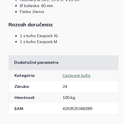
Ø kolieska: 60 mm
Farba: čierna
Rozsah doručenia:
1 x kufor Exopack XL
1 x kufor Exopack M
Dodatočné parametre
Kategória
:
Cestovné kufre
Záruka
:
24
Hmotnosť
:
100 kg
EAN
:
4250525366389