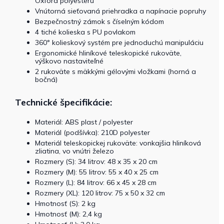
Oxford polyesteru
Vnútorná sieťovaná priehradka a napínacie popruhy
Bezpečnostný zámok s číselným kódom
4 tiché kolieska s PU povlakom
360° kolieskový systém pre jednoduchú manipuláciu
Ergonomické hliníkové teleskopické rukoväte,
výškovo nastaviteľné
2 rukoväte s mäkkými gélovými vložkami (horná a
bočná)
Technické špecifikácie:
Materiál: ABS plast / polyester
Materiál (podšívka): 210D polyester
Materiál teleskopickej rukoväte: vonkajšia hliníková
zliatina, vo vnútri železo
Rozmery (S): 34 litrov: 48 x 35 x 20 cm
Rozmery (M): 55 litrov: 55 x 40 x 25 cm
Rozmery (L): 84 litrov: 66 x 45 x 28 cm
Rozmery (XL): 120 litrov: 75 x 50 x 32 cm
Hmotnosť (S): 2 kg
Hmotnosť (M): 2,4 kg