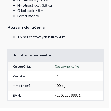
Hmotnosť (L): 3,0 kg
Hmotnosť (XL): 3,8 kg
Ø koliesok: 48 mm
Farba: modrá
Rozsah doručenia:
1 x set cestovných kufrov 4 ks
Dodatočné parametre
Kategória
:
Cestovné kufre
Záruka
:
24
Hmotnosť
:
100 kg
EAN
:
4250525366631