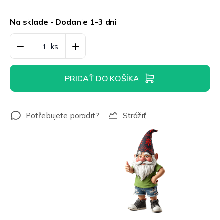
Jednotková
cena:
Na sklade - Dodanie 1-3 dni
PRIDAŤ DO KOŠÍKA
Strážiť