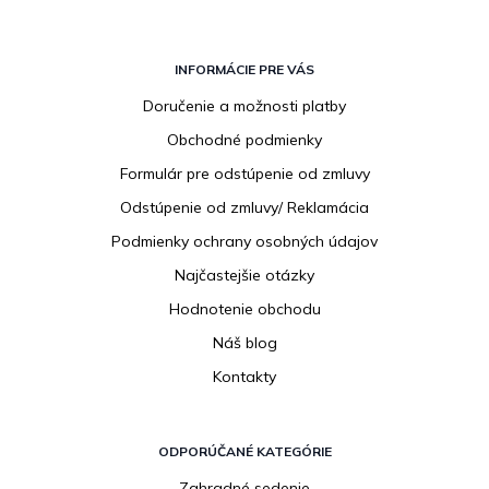
Z
á
INFORMÁCIE PRE VÁS
p
Doručenie a možnosti platby
ä
Obchodné podmienky
t
i
Formulár pre odstúpenie od zmluvy
e
Odstúpenie od zmluvy/ Reklamácia
Podmienky ochrany osobných údajov
Najčastejšie otázky
Hodnotenie obchodu
Náš blog
Kontakty
ODPORÚČANÉ KATEGÓRIE
Zahradné sedenie