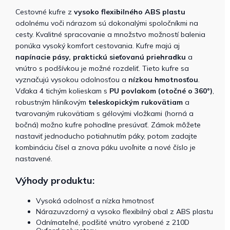
Cestovné kufre z
vysoko flexibilného ABS plastu
odolnému voči nárazom sú dokonalými spoločníkmi na
cesty. Kvalitné spracovanie a množstvo možností balenia
ponúka vysoký komfort cestovania. Kufre majú aj
napínacie pásy, praktickú sieťovanú priehradku
a
vnútro s podšívkou je možné rozdeliť. Tieto kufre sa
vyznačujú vysokou odolnosťou a
nízkou hmotnosťou
.
Vďaka 4 tichým kolieskam s
PU povlakom (otočné o 360°)
,
robustným hliníkovým
teleskopickým rukovätiam
a
tvarovaným rukovätiam s gélovými vložkami (horná a
bočná) možno kufre pohodlne presúvať. Zámok môžete
nastaviť jednoducho potiahnutím páky, potom zadajte
kombináciu čísel a znova páku uvoľnite a nové číslo je
nastavené.
Výhody produktu:
Vysoká odolnosť a nízka hmotnosť
Nárazuvzdorný a vysoko flexibilný obal z ABS plastu
Odnímateľné, podšité vnútro vyrobené z 210D