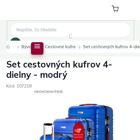
Prejsť
na
Nákupný
obsah
košík
Hľadať
Domov
Bývanie
Cestovné kufre
Set cestovných kufrov 4-die
Set cestovných kufrov 4-
dielny - modrý
Kód:
107218
PRIEMERNÉ
NEOHODNOTENÉ
HODNOTENIE
PRODUKTU
JE
0,0
Z
5
HVIEZDIČIEK.