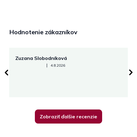
Hodnotenie zákazníkov
Zuzana Slobodníková
R
Hodnotenie obchodu je 5 z 5 hviezdičiek.
|
4.8.2026
su
K
Zobraziť ďalšie recenzie