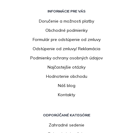
Z
á
INFORMÁCIE PRE VÁS
p
Doručenie a možnosti platby
ä
Obchodné podmienky
t
i
Formulár pre odstúpenie od zmluvy
e
Odstúpenie od zmluvy/ Reklamácia
Podmienky ochrany osobných údajov
Najčastejšie otázky
Hodnotenie obchodu
Náš blog
Kontakty
ODPORÚČANÉ KATEGÓRIE
Zahradné sedenie