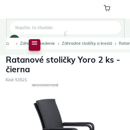
Prejsť
na
Nákupný
obsah
košík
Hľadať
Domov
Záhradné sedenie
Záhradné stoličky a kreslá
Ratan
Ratanové stoličky Yoro 2 ks -
čierna
Kód:
51521
PRIEMERNÉ
NEOHODNOTENÉ
HODNOTENIE
PRODUKTU
JE
0,0
Z
5
HVIEZDIČIEK.