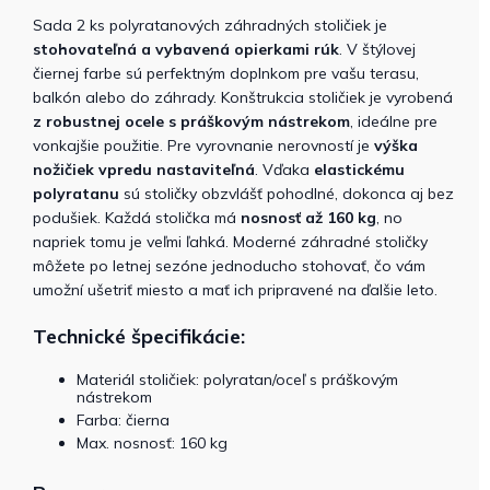
Sada 2 ks polyratanových záhradných stoličiek je
stohovateľná a vybavená opierkami rúk
. V štýlovej
čiernej farbe sú perfektným doplnkom pre vašu terasu,
balkón alebo do záhrady. Konštrukcia stoličiek je vyrobená
z robustnej ocele s práškovým nástrekom
, ideálne pre
vonkajšie použitie. Pre vyrovnanie nerovností je
výška
nožičiek vpredu nastaviteľná
. Vďaka
elastickému
polyratanu
sú stoličky obzvlášť pohodlné, dokonca aj bez
podušiek. Každá stolička má
nosnosť až 160 kg
, no
napriek tomu je veľmi ľahká. Moderné záhradné stoličky
môžete po letnej sezóne jednoducho stohovať, čo vám
umožní ušetriť miesto a mať ich pripravené na ďalšie leto.
Technické špecifikácie:
Materiál stoličiek: polyratan/oceľ s práškovým
nástrekom
Farba: čierna
Max. nosnosť: 160 kg