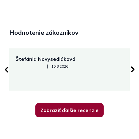
Hodnotenie zákazníkov
Štefánia Novysedláková
M
Hodnotenie obchodu je 5 z 5 hviezdičiek.
|
10.8.2026
Zobraziť ďalšie recenzie