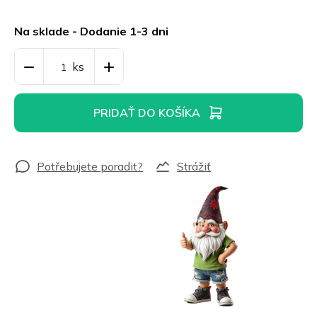
Jednotková
cena:
Na sklade - Dodanie 1-3 dni
PRIDAŤ DO KOŠÍKA
Strážiť