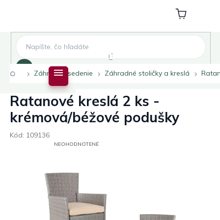
Prejsť
na
Nákupný
obsah
košík
Hľadať
Domov
Záhradné sedenie
Záhradné stoličky a kreslá
Ratan
Ratanové kreslá 2 ks -
krémová/béžové podušky
Kód:
109136
PRIEMERNÉ
NEOHODNOTENÉ
HODNOTENIE
PRODUKTU
JE
0,0
Z
5
HVIEZDIČIEK.