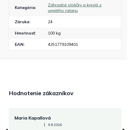
Záhradné stoličky a kreslá z
Kategória
:
umelého ratanu
Záruka
:
24
Hmotnosť
:
100 kg
EAN
:
4251779109401
Hodnotenie zákazníkov
Maria Kapallová
J
Hodnotenie obchodu je 5 z 5 hviezdičiek.
|
9.8.2026