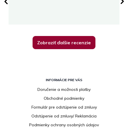
Zobraziť ďalšie recenzie
Z
á
INFORMÁCIE PRE VÁS
p
Doručenie a možnosti platby
ä
Obchodné podmienky
t
i
Formulár pre odstúpenie od zmluvy
e
Odstúpenie od zmluvy/ Reklamácia
Podmienky ochrany osobných údajov