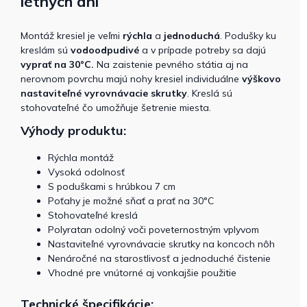
letných dní
Montáž kresiel je veľmi
rýchla
a
jednoduchá
. Podušky ku
kreslám sú
vodoodpudivé
a v prípade potreby sa dajú
vyprať na 30°C.
Na zaistenie pevného státia aj na
nerovnom povrchu majú nohy kresiel individuálne
výškovo
nastaviteľné vyrovnávacie skrutky
. Kreslá sú
stohovateľné čo umožňuje šetrenie miesta.
Výhody produktu:
Rýchla montáž
Vysoká odolnosť
S poduškami s hrúbkou 7 cm
Poťahy je možné sňať a prať na 30°C
Stohovateľné kreslá
Polyratan odolný voči poveternostným vplyvom
Nastaviteľné vyrovnávacie skrutky na koncoch nôh
Nenáročné na starostlivosť a jednoduché čistenie
Vhodné pre vnútorné aj vonkajšie použitie
Technické špecifikácie: