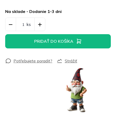
Jednotková
cena:
Na sklade - Dodanie 1-3 dni
PRIDAŤ DO KOŠÍKA
Strážiť