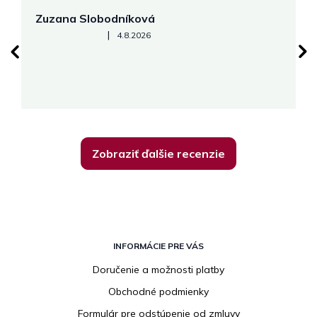
Zuzana Slobodníková
R
Hodnotenie obchodu je 5 z 5 hviezdičiek.
|
4.8.2026
su
K
Zobraziť ďalšie recenzie
Z
á
INFORMÁCIE PRE VÁS
p
Doručenie a možnosti platby
ä
Obchodné podmienky
t
i
Formulár pre odstúpenie od zmluvy