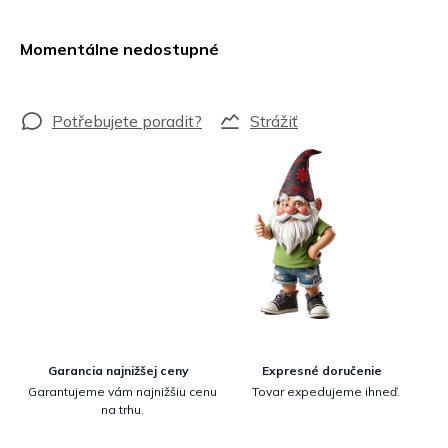
Jednotková
cena:
Momentálne nedostupné
Strážiť
Garancia najnižšej ceny
Expresné doručenie
Garantujeme vám najnižšiu cenu
Tovar expedujeme ihneď.
na trhu.