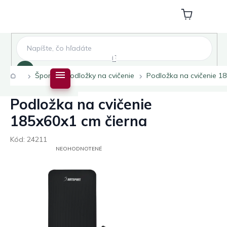
Prejsť
na
Nákupný
obsah
košík
Hľadať
Domov
Šport
Podložky na cvičenie
Podložka na cvičenie 1
Podložka na cvičenie
185x60x1 cm čierna
Kód:
24211
PRIEMERNÉ
NEOHODNOTENÉ
HODNOTENIE
PRODUKTU
JE
0,0
Z
5
HVIEZDIČIEK.