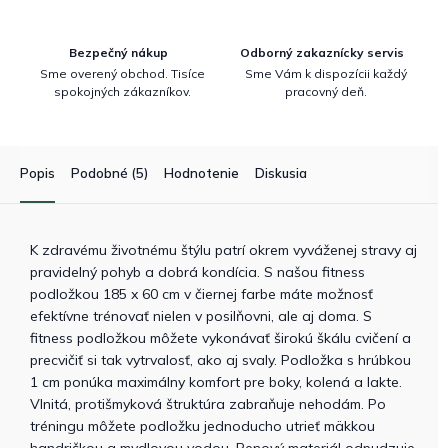
Bezpečný nákup
Odborný zakaznícky servis
Sme overený obchod. Tisíce
Sme Vám k dispozícii každý
spokojných zákazníkov.
pracovný deň.
Popis
Podobné (5)
Hodnotenie
Diskusia
K zdravému životnému štýlu patrí okrem vyváženej stravy aj
pravidelný pohyb a dobrá kondícia. S našou fitness
podložkou 185 x 60 cm v čiernej farbe máte možnosť
efektívne trénovať nielen v posilňovni, ale aj doma. S
fitness podložkou môžete vykonávať širokú škálu cvičení a
precvičiť si tak vytrvalosť, ako aj svaly. Podložka s hrúbkou
1 cm ponúka maximálny komfort pre boky, kolená a lakte.
Vlnitá, protišmyková štruktúra zabraňuje nehodám. Po
tréningu môžete podložku jednoducho utrieť mäkkou
handričkou a mydlovou vodou. Penový materiál odpudzuje