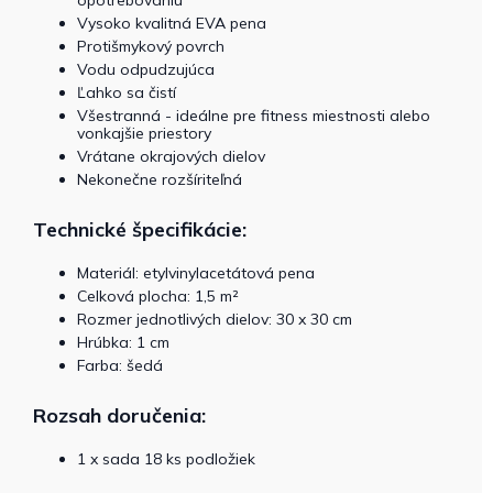
Vysoko kvalitná EVA pena
Protišmykový povrch
Vodu odpudzujúca
Ľahko sa čistí
Všestranná - ideálne pre fitness miestnosti alebo
vonkajšie priestory
Vrátane okrajových dielov
Nekonečne rozšíriteľná
Technické špecifikácie:
Materiál: etylvinylacetátová pena
Celková plocha: 1,5 m²
Rozmer jednotlivých dielov: 30 x 30 cm
Hrúbka: 1 cm
Farba: šedá
Rozsah doručenia:
1 x sada 18 ks podložiek