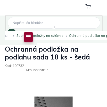
Prejsť
na
Nákupný
obsah
košík
Hľadať
Domov
Šport
Podložky na cvičenie
Ochranná podložka na p
Ochranná podložka na
podlahu sada 18 ks - šedá
Kód:
109732
PRIEMERNÉ
NEOHODNOTENÉ
HODNOTENIE
PRODUKTU
JE
0,0
Z
5
HVIEZDIČIEK.