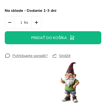
Jednotková
cena:
Na sklade - Dodanie 1-3 dni
PRIDAŤ DO KOŠÍKA
Strážiť