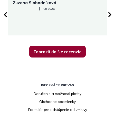
Zuzana Slobodníková
R
Hodnotenie obchodu je 5 z 5 hviezdičiek.
|
4.8.2026
su
K
Zobraziť ďalšie recenzie
Z
á
INFORMÁCIE PRE VÁS
p
Doručenie a možnosti platby
ä
Obchodné podmienky
t
i
Formulár pre odstúpenie od zmluvy
e