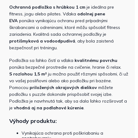
Ochranná
podložka
s
hrúbkou 1 cm
je ideálna pre
fitness, jogu alebo pilates. Vďaka
odolnej
pene
EVA
ponúka vynikajúcu ochranu pred prípadnými
škrabancami a odreninami, ktoré môžu spôsobiť fitness
zariadenia. Kvalitná sada ochrannej podložky je
protišmyková
a
vodoodpudivá
, aby bola zaistená
bezpečnosť pri tréningu.
Podložka sa ľahko čistí a vďaka
kvalitnému povrchu
ponúka bezpečné prostredie na cvičenie, hranie či relax.
S
rozlohou
1,5 m²
ju možno použiť rôznymi spôsobmi, či už
vo vašej posilňovni alebo ako podložku pri bazéne.
Pomocou
priložených okrajových dielikov
môžete
podložku s puzzle dokonale prispôsobiť svojej izbe.
Podložka je navrhnutá tak, aby sa dala ľahko rozširovať a
je
vhodná aj na podlahové kúrenie
.
Výhody produktu:
Vynikajúca ochrana proti poškriabaniu a
opotrebovaniu