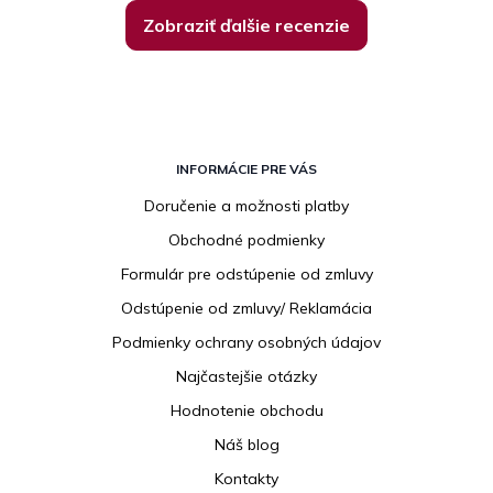
Zobraziť ďalšie recenzie
Z
á
INFORMÁCIE PRE VÁS
p
Doručenie a možnosti platby
ä
Obchodné podmienky
t
i
Formulár pre odstúpenie od zmluvy
e
Odstúpenie od zmluvy/ Reklamácia
Podmienky ochrany osobných údajov
Najčastejšie otázky
Hodnotenie obchodu
Náš blog
Kontakty