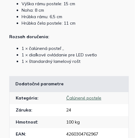
Výška rámu postele: 15 cm
Noha: 8 cm
Hrúbka rámu: 6,5 cm
Hrúbka čela postele: 11 cm
Rozsah doručenia:
1 × čalúnená posteľ „
1 × diaľkové ovládanie pre LED svetlo
1 × štandardný lamelový rošt
Dodatočné parametre
Kategória
:
Čalúnené postele
Záruka
:
24
Hmotnosť
:
100 kg
EAN
:
4260304762967