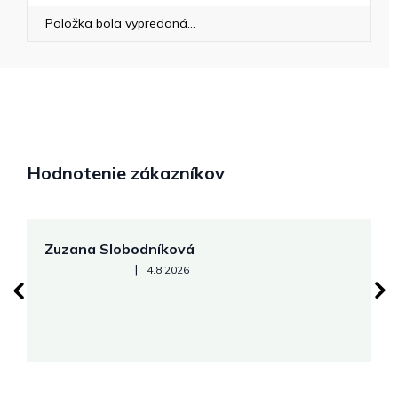
Položka bola vypredaná…
Hodnotenie zákazníkov
Zuzana Slobodníková
R
Hodnotenie obchodu je 5 z 5 hviezdičiek.
|
4.8.2026
su
K