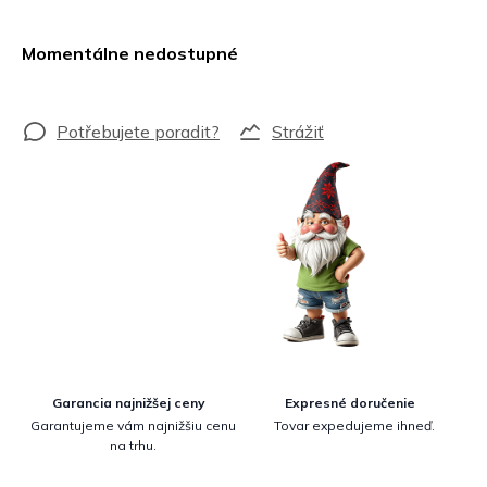
Jednotková
cena:
Momentálne nedostupné
Strážiť
Garancia najnižšej ceny
Expresné doručenie
Garantujeme vám najnižšiu cenu
Tovar expedujeme ihneď.
na trhu.