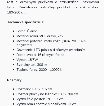
rošt s drevenými priečkami a stabilizačnou stredovou
tyčou. Predstavuje optimálny podklad pre váš matrac
180x200 cm.
Technické špecifikácie:
Farba: Čierna
Materiál rámu: MDF drevo, kov
Materiál poťahu: umelá koža (84% PVC, 16%
polyester)
Osvetlenie: LED pásik s diaľkovým ovládaním
Farba svetla: 16 rôznych farieb
Výkon: 18,7W
Svetelný tok: 306 lm
Teplota farby: 2000 - 10000 K
Rozmery:
Rozmery: 190 × 215 cm
Rozmer plochy na ležanie: 180 × 200 cm
Výška čela postele: 78 - 93 cm
Výška rámu postele s nožičkami: 23 cm