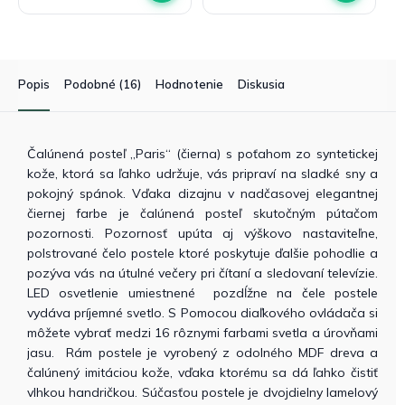
Popis
Podobné (16)
Hodnotenie
Diskusia
Čalúnená posteľ „Paris“ (čierna) s poťahom zo syntetickej
kože, ktorá sa ľahko udržuje, vás pripraví na sladké sny a
pokojný spánok. Vďaka dizajnu v nadčasovej elegantnej
čiernej farbe je čalúnená posteľ skutočným pútačom
pozornosti. Pozornosť upúta aj výškovo nastaviteľne,
polstrované čelo postele ktoré poskytuje ďalšie pohodlie a
pozýva vás na útulné večery pri čítaní a sledovaní televízie.
LED osvetlenie umiestnené pozdĺžne na čele postele
vydáva príjemné svetlo. S Pomocou diaľkového ovládača si
môžete vybrať medzi 16 rôznymi farbami svetla a úrovňami
jasu. Rám postele je vyrobený z odolného MDF dreva a
čalúnený imitáciou kože, vďaka ktorému sa dá ľahko čistiť
vlhkou handričkou. Súčasťou postele je dvojdielny lamelový