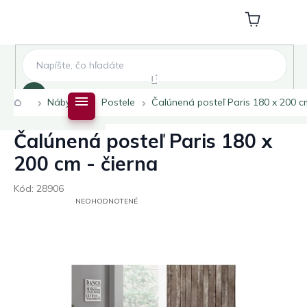
Prejsť
na
Nákupný
obsah
košík
Hľadať
Domov
Nábytok
Postele
Čalúnená posteľ Paris 180 x 200 cm
Čalúnená posteľ Paris 180 x
200 cm - čierna
Kód:
28906
PRIEMERNÉ
NEOHODNOTENÉ
HODNOTENIE
PRODUKTU
JE
0,0
Z
5
HVIEZDIČIEK.