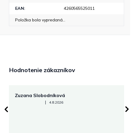
EAN
:
4260565525011
Položka bola vypredaná…
Hodnotenie zákazníkov
Zuzana Slobodníková
R
Hodnotenie obchodu je 5 z 5 hviezdičiek.
|
4.8.2026
su
K