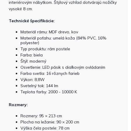
interiérovým nábytkom. Štýlový vzhľad dotvárajú nožičky
vysoké 8 cm.
Technické špecifikácie:
Materiál rámu: MDF drevo, kov
Materiál poťahu: umelá koža (84% PVC, 16%
polyester)
Typ produktu: rám postele
Farba: biela
Štýl: moderný
Osvetlenie: LED pásik s diaľkovým ovládaním
Farba svetla: 16 rôznych farieb
Výkon: 8,8W
Svetelný tok: 144 lm
Teplota farby: 2000 - 10000 K
Rozmery:
Rozmery: 95 × 213 cm
Plocha na ležanie: 90 × 200 cm
Výška čela postele: 78 cm