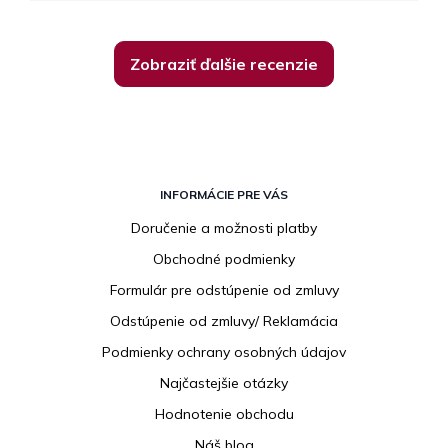
Zobraziť ďalšie recenzie
Z
á
INFORMÁCIE PRE VÁS
p
Doručenie a možnosti platby
ä
Obchodné podmienky
t
i
Formulár pre odstúpenie od zmluvy
e
Odstúpenie od zmluvy/ Reklamácia
Podmienky ochrany osobných údajov
Najčastejšie otázky
Hodnotenie obchodu
Náš blog