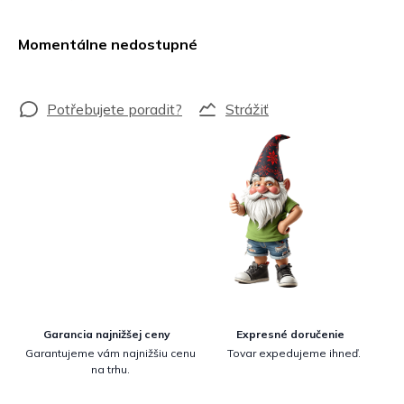
Jednotková
cena:
Momentálne nedostupné
Strážiť
Garancia najnižšej ceny
Expresné doručenie
Garantujeme vám najnižšiu cenu
Tovar expedujeme ihneď.
na trhu.