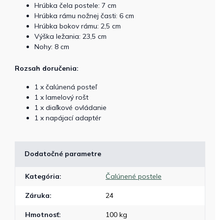
Hrúbka čela postele: 7 cm
Hrúbka rámu nožnej časti: 6 cm
Hrúbka bokov rámu: 2,5 cm
Výška ležania: 23,5 cm
Nohy: 8 cm
Rozsah doručenia:
1 x čalúnená posteľ
1 x lamelový rošt
1 x diaľkové ovládanie
1 x napájací adaptér
Dodatočné parametre
Kategória
:
Čalúnené postele
Záruka
:
24
Hmotnosť
:
100 kg