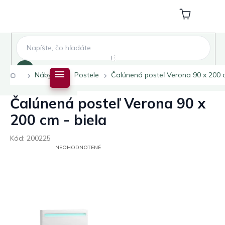
Prejsť
na
Nákupný
obsah
košík
Hľadať
Domov
Nábytok
Postele
Čalúnená posteľ Verona 90 x 200 c
Čalúnená posteľ Verona 90 x
200 cm - biela
Kód:
200225
PRIEMERNÉ
NEOHODNOTENÉ
HODNOTENIE
PRODUKTU
JE
0,0
Z
5
HVIEZDIČIEK.