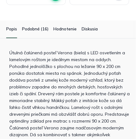
Popis
Podobné (16)
Hodnotenie
Diskusia
Útulná čalúnená posteľ Verona (biela) s LED osvetlením a
lamelovým roštom je ideálnym miestom na oddych.
Pohodlné jednolôžko s plochou na ležanie 90 x 200 cm
ponúka dostatok miesta na spánok. Jednoduchý poťah
dodáva posteli z umelej kože moderný vzhľad, ktorý bez
problémov zapadne do mnohých detských, hosťovských
izieb či spální. Drevený rám postele je komfortne čalúnený a
mimoriadne stabilný. Mäkký poťah z imitácie kože sa dá
ľahko čistiť vlhkou handričkou. Lamelový rošt s odolnými
drevenými priečkami má obzvlášť dobrú oporu. Predstavuje
optimálny základ pre matrac s rozmermi 90 x 200 cm.
Čalúnená posteľ Verona zaujme nadčasovým moderným
dizajnom. Dá sa kombinovať s takmer akýmkoľvek