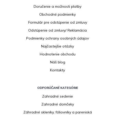
p
Doručenie a možnosti platby
ä
Obchodné podmienky
t
i
Formulár pre odstúpenie od zmluvy
e
Odstúpenie od zmluvy/ Reklamácia
Podmienky ochrany osobných údajov
Najčastejšie otázky
Hodnotenie obchodu
Náš blog
Kontakty
ODPORÚČANÉ KATEGÓRIE
Zahradné sedenie
Zahradné domčeky
Záhradné skleníky, fóliovníky a pareniská