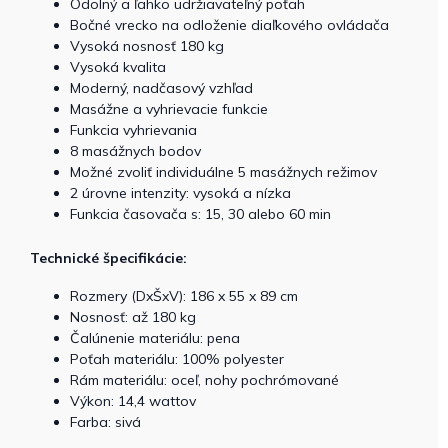
Odolný a ľahko udržiavateľný poťah
Bočné vrecko na odloženie diaľkového ovládača
Vysoká nosnosť 180 kg
Vysoká kvalita
Moderný, nadčasový vzhľad
Masážne a vyhrievacie funkcie
Funkcia vyhrievania
8 masážnych bodov
Možné zvoliť individuálne 5 masážnych režimov
2 úrovne intenzity: vysoká a nízka
Funkcia časovača s: 15, 30 alebo 60 min
Technické špecifikácie:
Rozmery (DxŠxV): 186 x 55 x 89 cm
Nosnosť: až 180 kg
Čalúnenie materiálu: pena
Poťah materiálu: 100% polyester
Rám materiálu: oceľ, nohy pochrómované
Výkon: 14,4 wattov
Farba: sivá