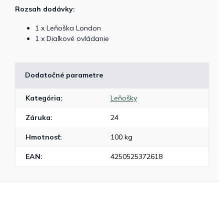
Rozsah dodávky:
1 x Leňoška London
1 x Diaľkové ovládanie
Dodatočné parametre
Kategória
:
Leňošky
Záruka
:
24
Hmotnosť
:
100 kg
EAN
:
4250525372618