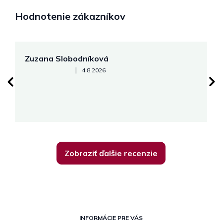
Hodnotenie zákazníkov
Zuzana Slobodníková
R
Hodnotenie obchodu je 5 z 5 hviezdičiek.
|
4.8.2026
su
K
Zobraziť ďalšie recenzie
Z
á
INFORMÁCIE PRE VÁS