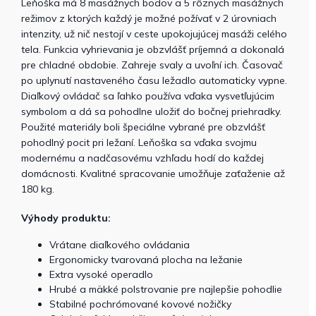
Leňoška má 8 masážnych bodov a 5 rôznych masážnych
režimov z ktorých každý je možné požívať v 2 úrovniach
intenzity, už nič nestojí v ceste upokojujúcej masáži celého
tela. Funkcia vyhrievania je obzvlášť príjemná a dokonalá
pre chladné obdobie. Zahreje svaly a uvoľní ich. Časovač
po uplynutí nastaveného času ležadlo automaticky vypne.
Diaľkový ovládač sa ľahko používa vďaka vysvetľujúcim
symbolom a dá sa pohodlne uložiť do bočnej priehradky.
Použité materiály boli špeciálne vybrané pre obzvlášť
pohodlný pocit pri ležaní. Leňoška sa vďaka svojmu
modernému a nadčasovému vzhľadu hodí do každej
domácnosti. Kvalitné spracovanie umožňuje zaťaženie až
180 kg.
Výhody produktu:
Vrátane diaľkového ovládania
Ergonomicky tvarovaná plocha na ležanie
Extra vysoké operadlo
Hrubé a mäkké polstrovanie pre najlepšie pohodlie
Stabilné pochrómované kovové nožičky