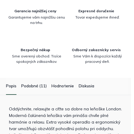
Garancia najnižšej ceny
Expresné doručenie
Garantujeme vám najnižšiu cenu
Tovar expedujeme ihneď.
na trhu.
Bezpečný nákup
Odborný zakaznícky servis
Sme overený obchod. Tisíce
Sme Vám k dispozícii každý
spokojných zákazníkov.
pracovný deň.
Popis
Podobné (11)
Hodnotenie
Diskusia
Oddýchnite, relaxujte a cíťte sa dobre na leňoške London.
Moderná čalúnená leňoška vám prináša chvíle plné
harmónie a relaxu. Extra vysoké operadlo a ergonomický
tvar umožňujú obzvlášť pohodlnú polohu pri oddychu.