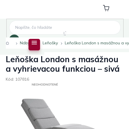
Prejsť
na
Nákupný
obsah
košík
Hľadať
Domov
Nábytok
Leňošky
Leňoška London s masážnou a vyh
Leňoška London s masážnou
a vyhrievacou funkciou – sivá
Kód:
107816
PRIEMERNÉ
NEOHODNOTENÉ
HODNOTENIE
PRODUKTU
JE
0,0
Z
5
HVIEZDIČIEK.