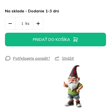
Jednotková
cena:
Na sklade - Dodanie 1-3 dni
PRIDAŤ DO KOŠÍKA
Strážiť