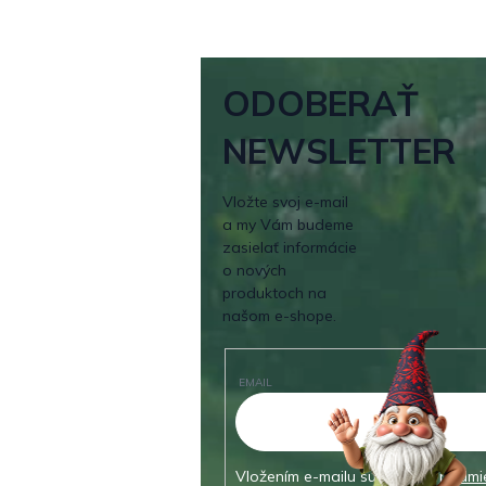
ODOBERAŤ
NEWSLETTER
Vložte svoj e-mail
a my Vám budeme
zasielať informácie
o nových
produktoch na
našom e-shope.
EMAIL
Vložením e-mailu súhlasíte s
podmi