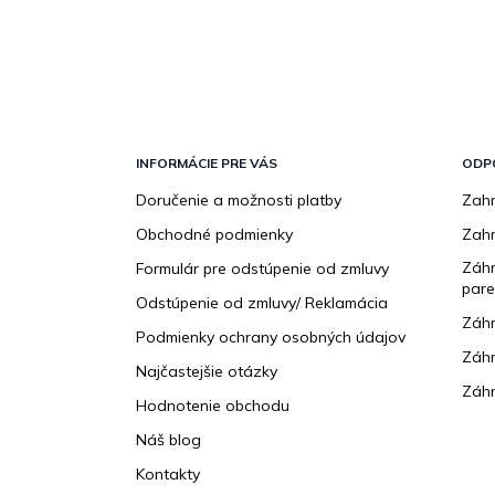
Z
á
p
INFORMÁCIE PRE VÁS
ODP
ä
Doručenie a možnosti platby
Zahr
t
Obchodné podmienky
Zah
i
e
Záhr
Formulár pre odstúpenie od zmluvy
pare
Odstúpenie od zmluvy/ Reklamácia
Záhr
Podmienky ochrany osobných údajov
Záhr
Najčastejšie otázky
Záhr
Hodnotenie obchodu
Náš blog
Kontakty