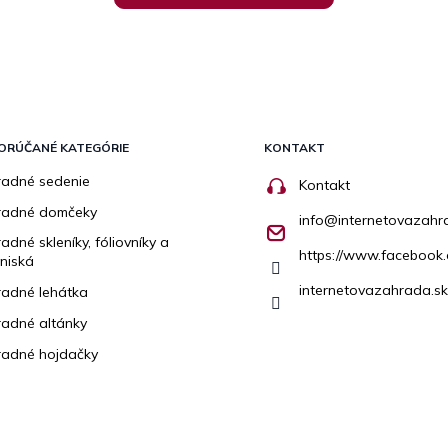
ORÚČANÉ KATEGÓRIE
KONTAKT
adné sedenie
Kontakt
radné domčeky
info
@
internetovazahr
adné skleníky, fóliovníky a
https://www.facebook.
niská
internetovazahrada.sk
adné lehátka
adné altánky
adné hojdačky