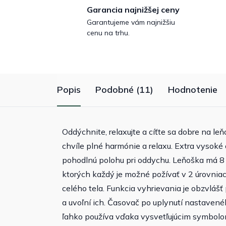
Garancia najnižšej ceny
Garantujeme vám najnižšiu
cenu na trhu.
Popis
Podobné (11)
Hodnotenie
Oddýchnite, relaxujte a cíťte sa dobre na 
chvíle plné harmónie a relaxu. Extra vysoké
pohodlnú polohu pri oddychu. Leňoška má 
ktorých každý je možné požívať v 2 úrovniach
celého tela. Funkcia vyhrievania je obzvláš
a uvoľní ich. Časovač po uplynutí nastaven
ľahko používa vďaka vysvetľujúcim symbolom