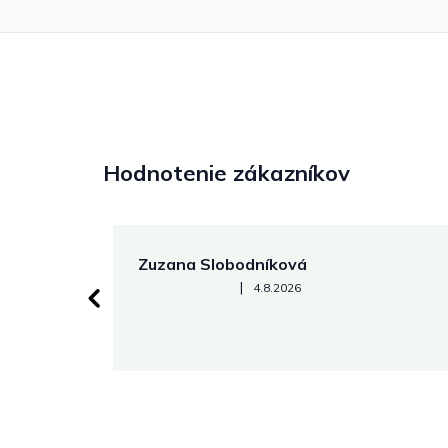
Hodnotenie zákazníkov
Zuzana Slobodníková
Hodnotenie obchodu je 5 z 5 hviezdičiek.
|
4.8.2026
 stránke.