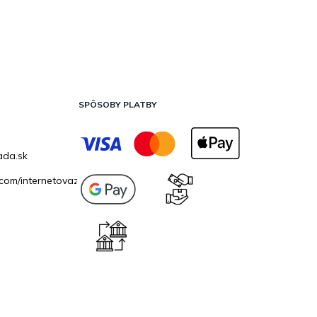
SPÔSOBY PLATBY
ada.sk
com/internetovazahrada.sk/