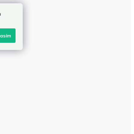
u
lasím