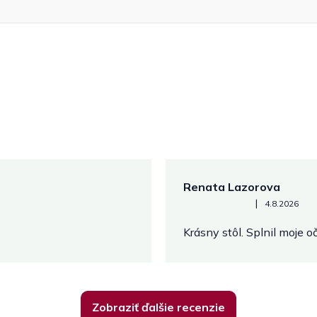
Renata Lazorova
Hodnotenie obchodu je 5 z 
|
4.8.2026
Krásny stôl. Splnil moje 
Zobraziť ďalšie recenzie