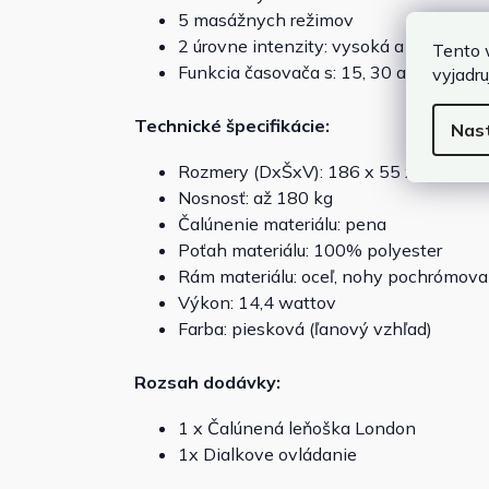
5 masážnych režimov
2 úrovne intenzity: vysoká a nízka
Tento 
Funkcia časovača s: 15, 30 alebo 60 m
vyjadru
Technické špecifikácie:
Nas
Rozmery (DxŠxV): 186 x 55 x 89 cm
Nosnosť: až 180 kg
Čalúnenie materiálu: pena
Poťah materiálu: 100% polyester
Rám materiálu: oceľ, nohy pochrómov
Výkon: 14,4 wattov
Farba: piesková (ľanový vzhľad)
Rozsah dodávky:
1 x Čalúnená leňoška London
1x Dialkove ovládanie