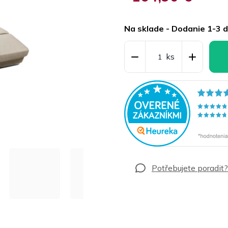
Jednotková
cena:
Na sklade - Dodanie 1-3 d