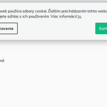
web používa súbory cookie. Ďalším prechádzaním tohto web
in
jete súhlas s ich používaním. Viac informácií
tu
.
tavenie
Súh
ané