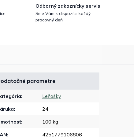
Odborný zakaznícky servis
íce
Sme Vám k dispozícii každý
pracovný deň.
odatočné parametre
ategória
:
Leňošky
áruka
:
24
motnosť
:
100 kg
EAN
:
4251779106806