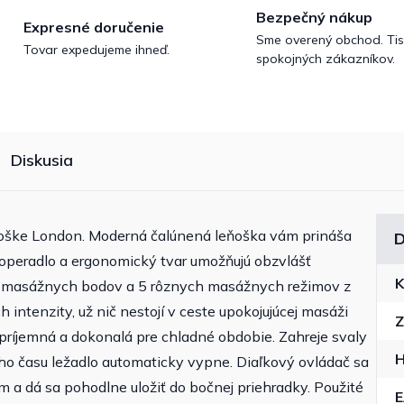
Bezpečný nákup
Expresné doručenie
Sme overený obchod. Tis
Tovar expedujeme ihneď.
spokojných zákazníkov.
Diskusia
leňoške London. Moderná čalúnená leňoška vám prináša
D
 operadlo a ergonomický tvar umožňujú obzvlášť
K
8 masážnych bodov a 5 rôznych masážnych režimov z
 intenzity, už nič nestojí v ceste upokojujúcej masáži
Z
ť príjemná a dokonalá pre chladné obdobie. Zahreje svaly
H
ého času ležadlo automaticky vypne. Diaľkový ovládač sa
 a dá sa pohodlne uložiť do bočnej priehradky. Použité