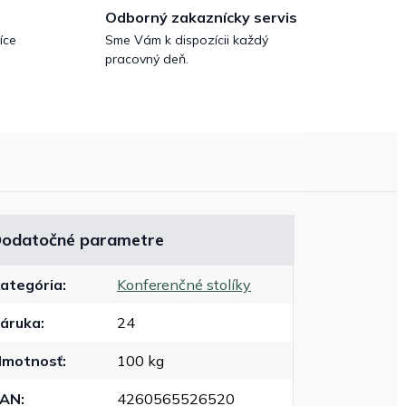
Odborný zakaznícky servis
íce
Sme Vám k dispozícii každý
pracovný deň.
odatočné parametre
ategória
:
Konferenčné stolíky
áruka
:
24
motnosť
:
100 kg
EAN
:
4260565526520