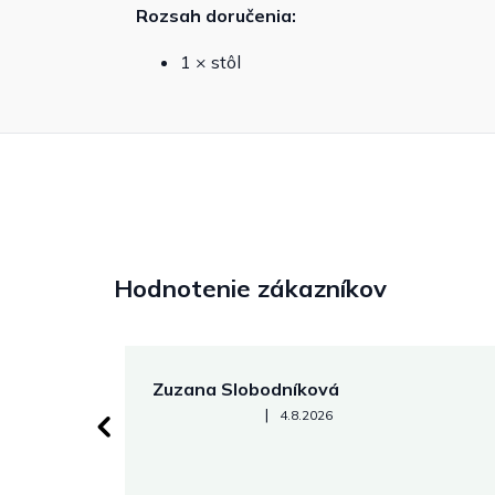
Rozsah doručenia:
1 × stôl
Hodnotenie zákazníkov
Zuzana Slobodníková
Hodnotenie obchodu je 5 z 5 hviezdičiek.
|
4.8.2026
 stránke.