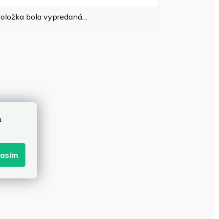
oložka bola vypredaná…
u
lasím