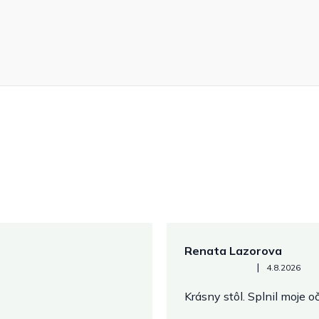
Renata Lazorova
Hodnotenie obchodu je 5 z 
|
4.8.2026
Krásny stôl. Splnil moje 