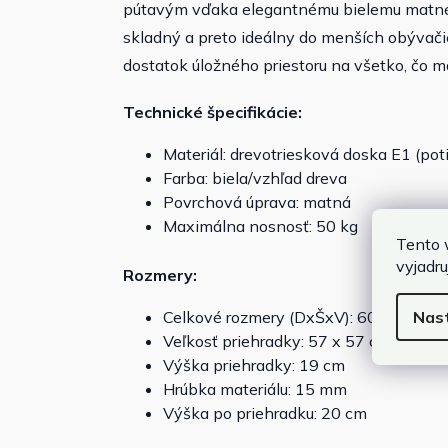
pútavým vďaka elegantnému bielemu matnému
skladný a preto ideálny do menších obývač
dostatok úložného priestoru na všetko, čo 
Technické špecifikácie:
Materiál: drevotriesková doska E1 (p
Farba: biela/vzhľad dreva
Povrchová úprava: matná
Maximálna nosnosť: 50 kg
Tento 
vyjadru
Rozmery:
Nas
Celkové rozmery (DxŠxV): 60x60x40 
Veľkosť priehradky: 57 x 57 cm
Výška priehradky: 19 cm
Hrúbka materiálu: 15 mm
Výška po priehradku: 20 cm