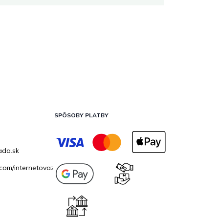
SPÔSOBY PLATBY
ada.sk
com/internetovazahrada.sk/