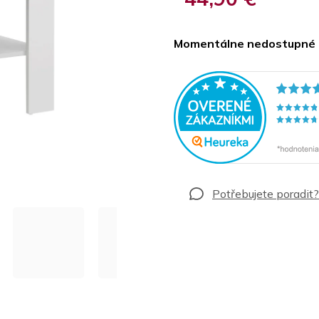
Jednotková
cena:
Momentálne nedostupné