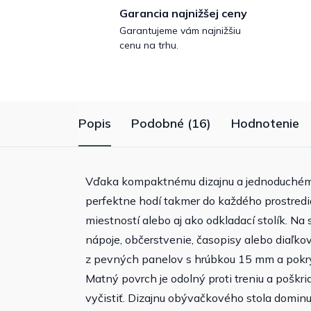
Garancia najnižšej ceny
Garantujeme vám najnižšiu
cenu na trhu.
Popis
Podobné (16)
Hodnotenie
Vďaka kompaktnému dizajnu a jednoduchému
perfektne hodí takmer do každého prostredi
miestností alebo aj ako odkladací stolík. N
nápoje, občerstvenie, časopisy alebo diaľk
z pevných panelov s hrúbkou 15 mm a pokry
Matný povrch je odolný proti treniu a poškri
vyčistiť. Dizajnu obývačkového stola dominuj