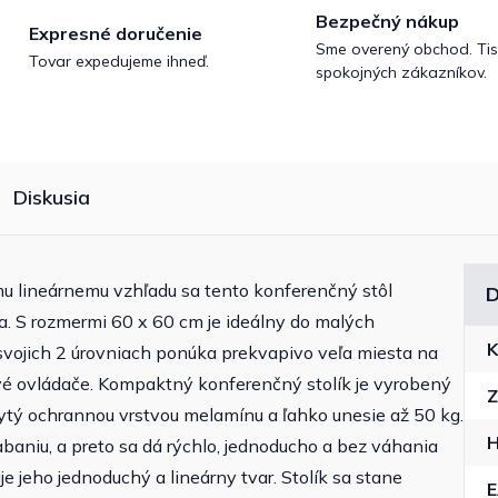
Bezpečný nákup
Expresné doručenie
Sme overený obchod. Tis
Tovar expedujeme ihneď.
spokojných zákazníkov.
Diskusia
 lineárnemu vzhľadu sa tento konferenčný stôl
D
a. S rozmermi 60 x 60 cm je ideálny do malých
K
a svojich 2 úrovniach ponúka prekvapivo veľa miesta na
ové ovládače. Kompaktný konferenčný stolík je vyrobený
Z
tý ochrannou vrstvou melamínu a ľahko unesie až 50 kg.
H
abaniu, a preto sa dá rýchlo, jednoducho a bez váhania
e jeho jednoduchý a lineárny tvar. Stolík sa stane