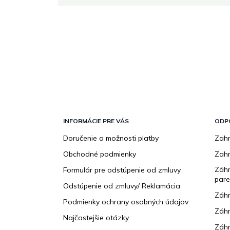
Z
á
p
INFORMÁCIE PRE VÁS
ODP
ä
Doručenie a možnosti platby
Zahr
t
Obchodné podmienky
Zah
i
e
Záhr
Formulár pre odstúpenie od zmluvy
pare
Odstúpenie od zmluvy/ Reklamácia
Záhr
Podmienky ochrany osobných údajov
Záhr
Najčastejšie otázky
Záhr