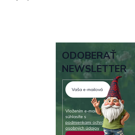
ODOBERAŤ
NEWSLETTER
Vložením e-mailu
súhlasíte s
podmienkami ochrany
osobných údajov