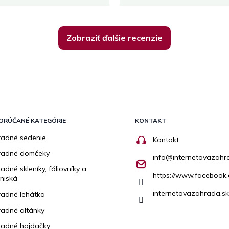
Zobraziť ďalšie recenzie
ORÚČANÉ KATEGÓRIE
KONTAKT
adné sedenie
Kontakt
radné domčeky
info
@
internetovazahr
adné skleníky, fóliovníky a
https://www.facebook.
niská
internetovazahrada.sk
adné lehátka
adné altánky
adné hojdačky