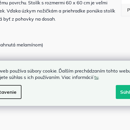
 povrchu. Stolík s rozmermi 60 x 60 cm je veľmi
P
iek. Vďaka úzkym nožičkám a priehradke ponúka stolík
má byť z pohovky na dosah.
otiahnutá melamínom)
web používa súbory cookie. Ďalším prechádzaním tohto web
jete súhlas s ich používaním. Viac informácií
tu
.
tavenie
Súh
cm