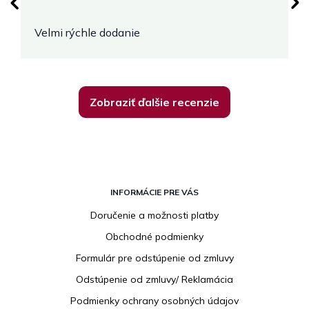
Velmi rýchle dodanie
Zobraziť ďalšie recenzie
Z
á
INFORMÁCIE PRE VÁS
p
Doručenie a možnosti platby
ä
Obchodné podmienky
t
i
Formulár pre odstúpenie od zmluvy
e
Odstúpenie od zmluvy/ Reklamácia
Podmienky ochrany osobných údajov