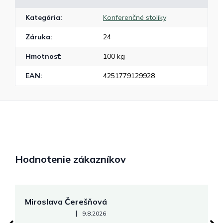
Kategória
:
Konferenčné stolíky
Záruka
:
24
Hmotnosť
:
100 kg
EAN
:
4251779129928
Hodnotenie zákazníkov
Miroslava Čerešňová
M
Hodnotenie obchodu je 5 z 5 hviezdičiek.
|
9.8.2026