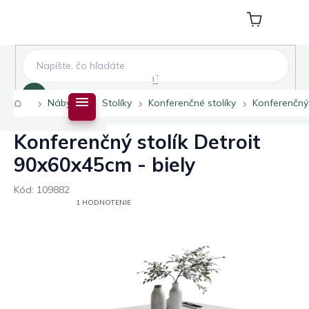
Prejsť
na
Nákupný
obsah
košík
Hľadať
Domov
Nábytok
Stolíky
Konferenčné stolíky
Konferenčný 
Konferenčný stolík Detroit
90x60x45cm - biely
Kód:
109882
PRIEMERNÉ
1 HODNOTENIE
HODNOTENIE
PRODUKTU
JE
5,0
Z
5
HVIEZDIČIEK.