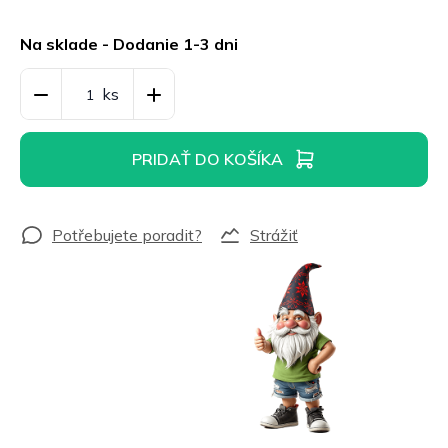
Jednotková
cena:
Na sklade - Dodanie 1-3 dni
PRIDAŤ DO KOŠÍKA
Strážiť