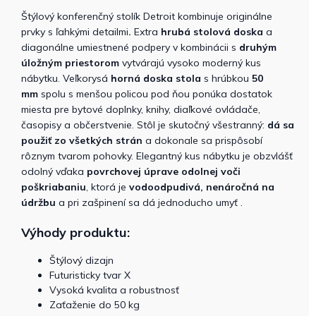
Štýlový konferenčný stolík Detroit kombinuje originálne
prvky s ľahkými detailmi
.
Extra
hrubá stolová doska
a
diagonálne umiestnené podpery v kombinácii s
druhým
úložným priestorom
vytvárajú vysoko moderný kus
nábytku. Veľkorysá
horná doska stola
s hrúbkou
50
mm
spolu s menšou policou pod ňou ponúka dostatok
miesta pre bytové doplnky, knihy, diaľkové ovládače,
časopisy a občerstvenie. Stôl je skutočný všestranný:
dá sa
použiť zo všetkých strán
a dokonale sa prispôsobí
rôznym tvarom pohovky. Elegantný kus nábytku je obzvlášť
odolný vďaka
povrchovej úprave odolnej voči
poškriabaniu
, ktorá je
vodoodpudivá, nenáročná na
údržbu
a pri zašpinení sa dá jednoducho umyť .
Výhody produktu:
Štýlový dizajn
Futuristicky tvar X
Vysoká kvalita a robustnosť
Zaťaženie do 50 kg