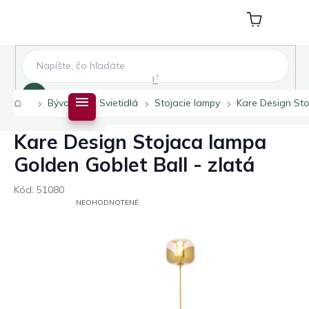
Prejsť
na
Nákupný
obsah
košík
Hľadať
Domov
Bývanie
Svietidlá
Stojacie lampy
Kare Design Sto
Kare Design Stojaca lampa
Golden Goblet Ball - zlatá
Kód:
51080
PRIEMERNÉ
NEOHODNOTENÉ
HODNOTENIE
PRODUKTU
JE
0,0
Z
5
HVIEZDIČIEK.