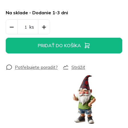
Jednotková
cena:
Na sklade - Dodanie 1-3 dni
PRIDAŤ DO KOŠÍKA
Strážiť