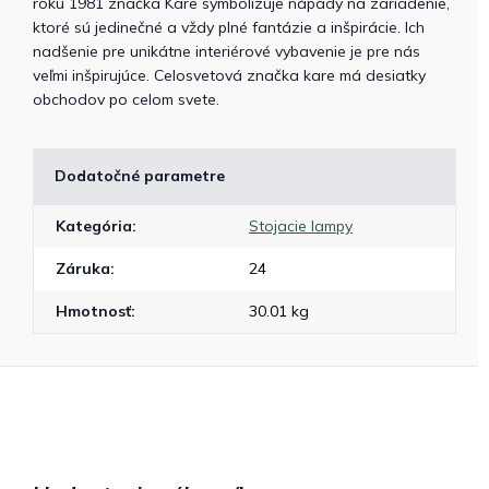
roku 1981 značka Kare symbolizuje nápady na zariadenie,
ktoré sú jedinečné a vždy plné fantázie a inšpirácie. Ich
nadšenie pre unikátne interiérové vybavenie je pre nás
veľmi inšpirujúce. Celosvetová značka kare má desiatky
obchodov po celom svete.
Dodatočné parametre
Kategória
:
Stojacie lampy
Záruka
:
24
Hmotnosť
:
30.01 kg