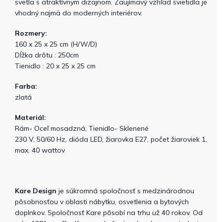
svetla s atraktívnym dizajnom. Zaujímavý vzhľad svietidla je
vhodný najmä do moderných interiérov.
Rozmery:
160 x 25 x 25 cm (H/W/D)
Dĺžka drôtu : 250cm
Tienidlo : 20 x 25 x 25 cm
Farba:
zlatá
Materiál:
Rám- Oceľ mosadzná, Tienidlo- Sklenené
230 V, 50/60 Hz, dióda LED, žiarovka E27, počet žiaroviek 1,
max. 40 wattov
Kare Design
je súkromná spoločnosť s medzinárodnou
pôsobnosťou v oblasti nábytku, osvetlenia a bytových
doplnkov. Spoločnosť Kare pôsobí na trhu už 40 rokov. Od