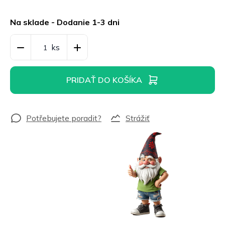
Jednotková
cena:
Na sklade - Dodanie 1-3 dni
PRIDAŤ DO KOŠÍKA
Strážiť