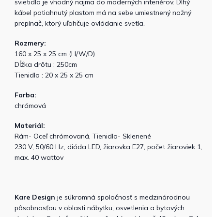
svietidla je vhodný najmä do moderných interiérov. Dlhý
kábel potiahnutý plastom má na sebe umiestnený nožný
prepínač, ktorý uľahčuje ovládanie svetla.
Rozmery:
160 x 25 x 25 cm (H/W/D)
Dĺžka drôtu : 250cm
Tienidlo : 20 x 25 x 25 cm
Farba:
chrómová
Materiál:
Rám- Oceľ chrómovaná, Tienidlo- Sklenené
230 V, 50/60 Hz, dióda LED, žiarovka E27, počet žiaroviek 1,
max. 40 wattov
Kare Design
je súkromná spoločnosť s medzinárodnou
pôsobnosťou v oblasti nábytku, osvetlenia a bytových