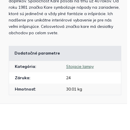
doplnkov. Spoločnosť Kare pôsobí na trhu už 40 rokov. Od
roku 1981 značka Kare symbolizuje nápady na zariadenie,
ktoré sú jedinečné a vždy plné fantázie a inšpirácie. Ich
nadšenie pre unikátne interiérové vybavenie je pre nás
veľmi inšpirujúce. Celosvetová značka kare má desiatky
obchodov po celom svete.
Dodatočné parametre
Kategória
:
Stojacie lampy
Záruka
:
24
Hmotnosť
:
30.01 kg