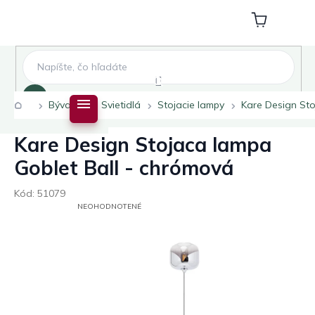
Prejsť
na
Nákupný
obsah
košík
Hľadať
Domov
Bývanie
Svietidlá
Stojacie lampy
Kare Design Sto
Kare Design Stojaca lampa
Goblet Ball - chrómová
Kód:
51079
PRIEMERNÉ
NEOHODNOTENÉ
HODNOTENIE
PRODUKTU
JE
0,0
Z
5
HVIEZDIČIEK.