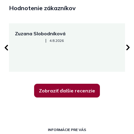
Hodnotenie zákazníkov
Zuzana Slobodníková
R
Hodnotenie obchodu je 5 z 5 hviezdičiek.
|
4.8.2026
su
K
Zobraziť ďalšie recenzie
Z
á
INFORMÁCIE PRE VÁS