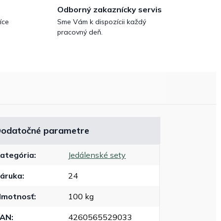
Odborný zakaznícky servis
íce
Sme Vám k dispozícii každý
pracovný deň.
odatočné parametre
ategória
:
Jedálenské sety
áruka
:
24
motnosť
:
100 kg
EAN
:
4260565529033