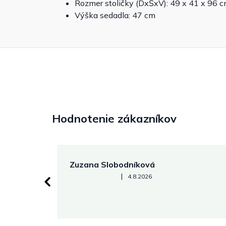
Rozmer stoličky (DxŠxV): 49 x 41 x 96 
Výška sedadla: 47 cm
Hodnotenie zákazníkov
Zuzana Slobodníková
Hodnotenie obchodu je 5 z 5 hviezdičiek.
|
4.8.2026
 stránke.