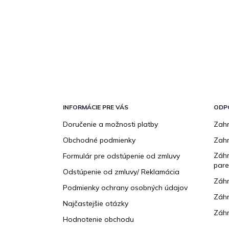
Z
á
p
INFORMÁCIE PRE VÁS
ODP
ä
Doručenie a možnosti platby
Zahr
t
Obchodné podmienky
Zah
i
e
Záhr
Formulár pre odstúpenie od zmluvy
pare
Odstúpenie od zmluvy/ Reklamácia
Záhr
Podmienky ochrany osobných údajov
Záhr
Najčastejšie otázky
Záhr
Hodnotenie obchodu