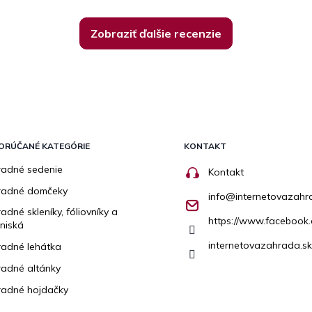
Zobraziť ďalšie recenzie
ORÚČANÉ KATEGÓRIE
KONTAKT
adné sedenie
Kontakt
radné domčeky
info
@
internetovazahr
adné skleníky, fóliovníky a
https://www.facebook.
niská
internetovazahrada.sk
adné lehátka
adné altánky
adné hojdačky