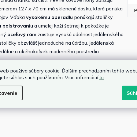
hľad a ľahko sa čistí. Pevné kovové nohy zaisťujú
m rozmerom 127 x 70 cm má sklenenú dosku, ktorá ponúka
P
pojov. Vďaka
vysokému operadlu
ponúkajú stoličky
 polstrovaniu
a umelej koži šetrnej k pokožke je
evný
oceľový rám
zaisťuje vysokú odolnosť jedálenského
toličky obzvlášť jednoduché na údržbu. Jedálenská
edálne a akéhokoľvek moderného prostredia.
Rozsah doručenia:
web používa súbory cookie. Ďalším prechádzaním tohto web
jete súhlas s ich používaním. Viac informácií
tu
.
ástrekom)
1 × sklenený jedálenský stôl
m nástrekom)
4 × jedálenská stolička
tavenie
Súh