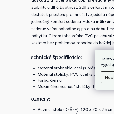
doskou z tmavého skla
dopĺňa elegantný vz
stabilitu a dlhú životnosť. Stôl s celkový
dostatok priestoru pre množstvo jedál a ná
jedinečný komfort sedenia. Vďaka
mäkkému
sedenie veľmi pohodlné aj po dlhú dobu. P
nábytku. Okrem toho vďaka PVC poťahu sú s
zostava bez problémov zapadne do každej j
Technické špecifikácie:
Tento 
vyjadru
Materiál stola: sklo, oceľ (s práškovým n
Materiál stoličky: PVC, oceľ (s práškový
Nas
Farba: čierna
Maximálna nosnosť stoličky: 120 kg
Rozmery:
Rozmer stola (DxŠxV): 120 x 70 x 75 cm