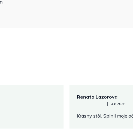
cm
Renata Lazorova
Hodnotenie obchodu je 5 z 
|
4.8.2026
Krásny stôl. Splnil moje 