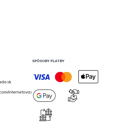
SPÔSOBY PLATBY
ada.sk
com/internetovazahrada.sk/