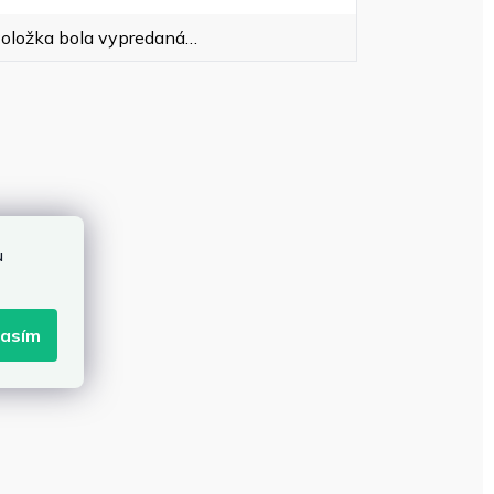
oložka bola vypredaná…
u
lasím