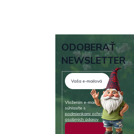
ODOBERAŤ
NEWSLETTER
Vložením e-mailu
súhlasíte s
podmienkami ochrany
osobných údajov
Prihlásiť