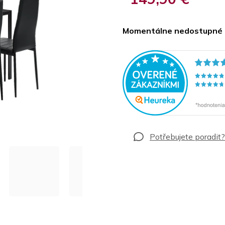
Jednotková
cena:
Momentálne nedostupné