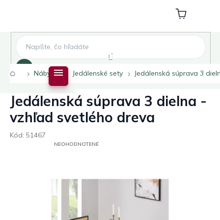
Prejsť
na
Nákupný
obsah
košík
Hľadať
Domov
Nábytok
Jedálenské sety
Jedálenská súprava 3 diel
Jedálenská súprava 3 dielna -
vzhľad svetlého dreva
Kód:
51467
PRIEMERNÉ
NEOHODNOTENÉ
HODNOTENIE
PRODUKTU
JE
0,0
Z
5
HVIEZDIČIEK.