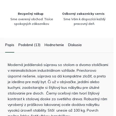
Bezpečný nákup
Odborný zakaznícky servis
Sme overený obchod. Tisíce
Sme Vám k dispozícii každý
spokojných zákazníkov.
pracovný deň.
Popis
Podobné (13)
Hodnotenie
Diskusia
Moderná jedálenská súpravu so stolom a dvoma stoličkami
v minimalistickom industriálnom vzhľade. Priestorovo
úsporné riešenie, súprava sa dá kompaktne zložiť, a preto
je ideálna pre malý byt. Či už v obývačke, jedálni alebo
kuchyni, zaobstarajte si štýlový kus nábytku pre útulné
stolovanie pre dvoch. Čierny oceľový rám tvorí štýlový
kontrast k stolovej doske zo svetlého dreva. Robustný rám
vyrobený z práškovo lakovanej ocele dodáva nábytku
vysokú úroveň stability. Stôl unesie až 100 kg. Povrch
možno ľahko čistiť vlhkou handričkou.