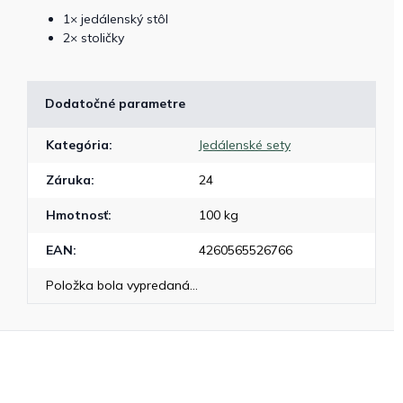
1× jedálenský stôl
2× stoličky
Dodatočné parametre
Kategória
:
Jedálenské sety
Záruka
:
24
Hmotnosť
:
100 kg
EAN
:
4260565526766
Položka bola vypredaná…