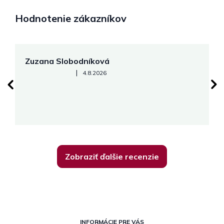
Hodnotenie zákazníkov
Zuzana Slobodníková
R
Hodnotenie obchodu je 5 z 5 hviezdičiek.
|
4.8.2026
su
K
Zobraziť ďalšie recenzie
Z
á
INFORMÁCIE PRE VÁS