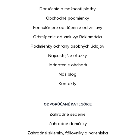
p
Doručenie a možnosti platby
ä
Obchodné podmienky
t
i
Formulár pre odstúpenie od zmluvy
e
Odstúpenie od zmluvy/ Reklamácia
Podmienky ochrany osobných údajov
Najčastejšie otázky
Hodnotenie obchodu
Náš blog
Kontakty
ODPORÚČANÉ KATEGÓRIE
Zahradné sedenie
Zahradné domčeky
Záhradné skleníky, fóliovníky a pareniská