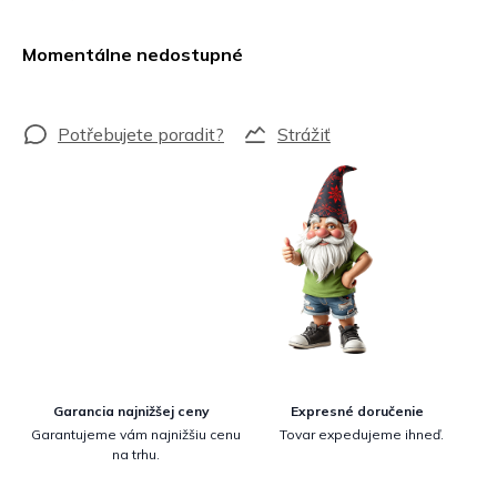
Jednotková
cena:
Momentálne nedostupné
Strážiť
Garancia najnižšej ceny
Expresné doručenie
Garantujeme vám najnižšiu cenu
Tovar expedujeme ihneď.
na trhu.