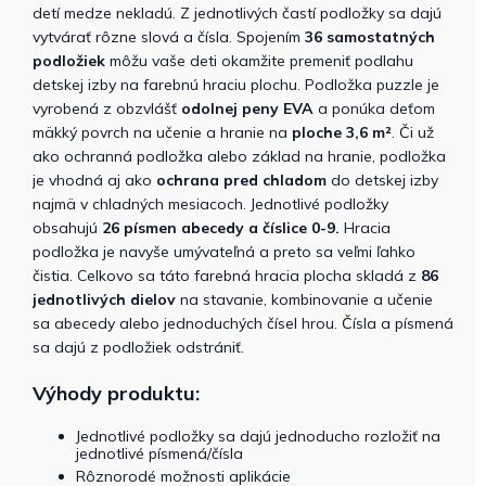
detí
medze
nekladú. Z jednotlivých častí podložky sa dajú
vytvárať rôzne slová a čísla. Spojením
36 samostatných
podložiek
môžu vaše deti okamžite premeniť podlahu
detskej izby na farebnú hraciu plochu.
Podložka puzzle je
vyrobená z
obzvlášť
odolnej peny EVA
a ponúka deťom
mäkký povrch na učenie a hranie na
ploche 3,6 m²
. Či už
ako
ochranná podložka
alebo
základ
na hranie,
podložka
je vhodná aj ako
ochrana pred chladom
do detskej izby
najmä v
chladných mesiacoch.
Jednotlivé podložky
obsahujú
26 písmen abecedy a číslice 0-9.
Hracia
podložka je navyše
umývateľná a preto sa veľmi ľahko
čistia.
Celkovo sa táto farebná hracia plocha skladá z
86
jednotlivých dielov
na stavanie, kombinovanie a učenie
sa abecedy alebo jednoduchých čísel hrou.
Čísla a písmená
sa dajú z podložiek odstrániť.
Výhody produktu:
Jednotlivé podložky sa dajú jednoducho rozložiť na
jednotlivé písmená/čísla
Rôznorodé možnosti aplikácie