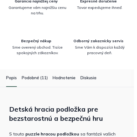
Garancia najnižšej ceny
Expresné doručenie
Garantujeme vám najnižšiu cenu
Tovar expedujeme ihneď.
na trhu.
Bezpečný nákup
Odborný zakaznícky servis
Sme overený obchod. Tisíce
Sme Vám k dispozícii každý
spokojných zákazníkov.
pracovný deň.
Popis
Podobné (11)
Hodnotenie
Diskusia
Detská hracia podložka pre
bezstarostnú a bezpečnú hru
S touto
puzzle
hracou podložkou
sa fantázii
vašich