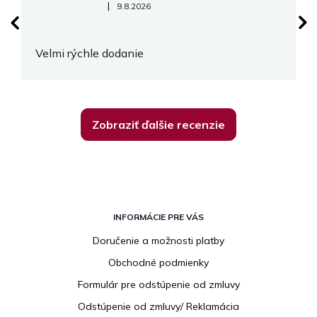
Hodnotenie obchodu je 5 z 5 hviezdičiek.
|
9.8.2026
Velmi rýchle dodanie
Zobraziť ďalšie recenzie
Z
á
INFORMÁCIE PRE VÁS
p
Doručenie a možnosti platby
ä
Obchodné podmienky
t
i
Formulár pre odstúpenie od zmluvy
e
Odstúpenie od zmluvy/ Reklamácia