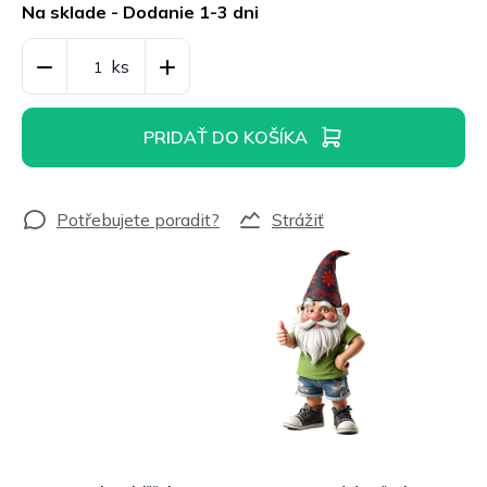
cena:
Na sklade - Dodanie 1-3 dni
PRIDAŤ DO KOŠÍKA
Strážiť