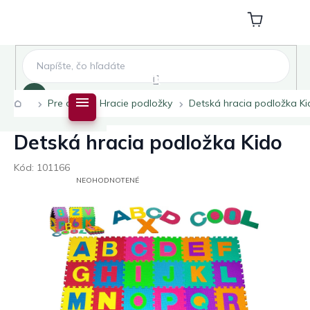
Prejsť
na
Nákupný
obsah
košík
Hľadať
Domov
Pre deti
Hracie podložky
Detská hracia podložka Ki
Detská hracia podložka Kido
Kód:
101166
PRIEMERNÉ
NEOHODNOTENÉ
HODNOTENIE
PRODUKTU
JE
0,0
Z
5
HVIEZDIČIEK.