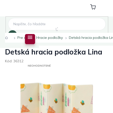
Prejsť
na
Nákupný
obsah
košík
Hľadať
Domov
Pre deti
Hracie podložky
Detská hracia podložka Li
Detská hracia podložka Lina
Kód:
36312
PRIEMERNÉ
NEOHODNOTENÉ
HODNOTENIE
PRODUKTU
JE
0,0
Z
5
HVIEZDIČIEK.