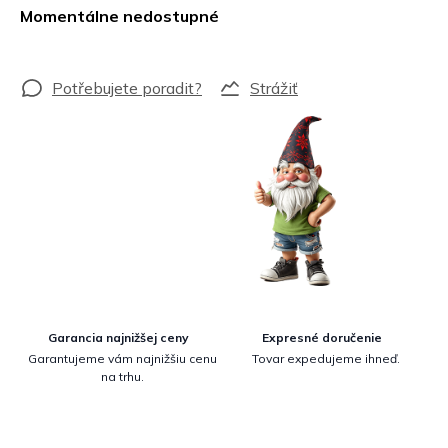
cena:
Momentálne nedostupné
Strážiť
Garancia najnižšej ceny
Expresné doručenie
Garantujeme vám najnižšiu cenu
Tovar expedujeme ihneď.
na trhu.