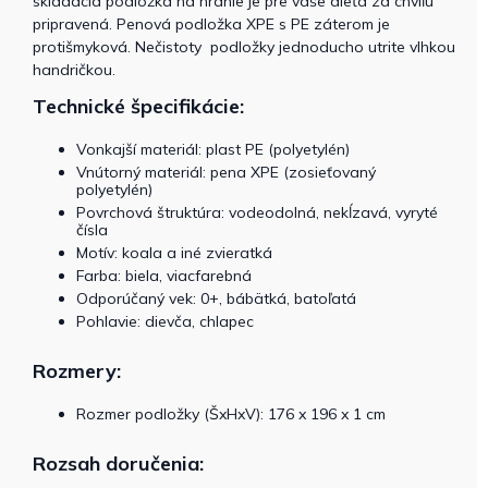
skladacia podložka na hranie je pre vaše dieťa za chvíľu
pripravená. Penová podložka XPE s PE záterom je
protišmyková. Nečistoty podložky jednoducho utrite vlhkou
handričkou.
Technické špecifikácie:
Vonkajší materiál: plast PE (polyetylén)
Vnútorný materiál: pena XPE (zosieťovaný
polyetylén)
Povrchová štruktúra: vodeodolná, nekĺzavá, vyryté
čísla
Motív: koala a iné zvieratká
Farba: biela, viacfarebná
Odporúčaný vek: 0+, bábätká, batoľatá
Pohlavie: dievča, chlapec
Rozmery:
Rozmer podložky (ŠxHxV): 176 x 196 x 1 cm
Rozsah doručenia: