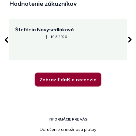
Hodnotenie zákazníkov
Štefánia Novysedláková
M
Hodnotenie obchodu je 5 z 5 hviezdičiek.
|
10.8.2026
Zobraziť ďalšie recenzie
Z
á
INFORMÁCIE PRE VÁS
p
Doručenie a možnosti platby
ä