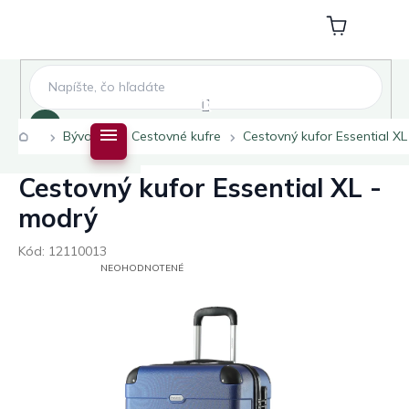
Prejsť
na
Nákupný
obsah
košík
Hľadať
Domov
Bývanie
Cestovné kufre
Cestovný kufor Essential XL
Cestovný kufor Essential XL -
modrý
Kód:
12110013
PRIEMERNÉ
NEOHODNOTENÉ
HODNOTENIE
PRODUKTU
JE
0,0
Z
5
HVIEZDIČIEK.