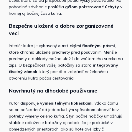
ocele, ktorá sa dá prispôsobiť podľa výšky používateľa. Na
pohodlné zdvíhanie poslúžia
gélom polstrované úchyty
v
hornej aj bočnej časti kufra.
Bezpečne uložené a dobre zorganizované
veci
Interiér kufra je vybavený
elastickými fixačnými pásmi
,
ktoré chránia uložené predmety pred posúvaním. Menšie
predmety a doklady možno uložiť do vnútorného vrecka na
zips. O bezpečnosť vašej batožiny sa stará
integrovaný
číselný zámok
, ktorý pomáha zabrániť neželanému
otvoreniu kufra počas cestovania.
Navrhnutý na dlhodobé používanie
Kufor disponuje
vymeniteľnými kolieskami
, vďaka čomu
sa pri poškodení dá jednoduchým spôsobom obnoviť bez
potreby výmeny celého kufra. Štyri bočné nožičky umožňujú
stabilné odloženie batožiny aj nabok, čo je praktické v
obmedzených priestoroch, ako sú hotelové izby či