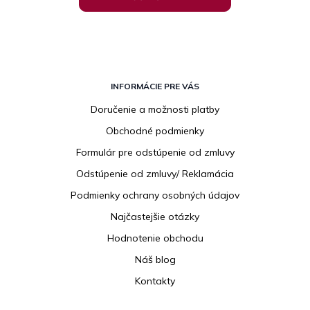
Z
á
INFORMÁCIE PRE VÁS
p
Doručenie a možnosti platby
ä
Obchodné podmienky
t
i
Formulár pre odstúpenie od zmluvy
e
Odstúpenie od zmluvy/ Reklamácia
Podmienky ochrany osobných údajov
Najčastejšie otázky
Hodnotenie obchodu
Náš blog
Kontakty