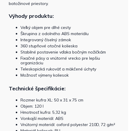
batožinové priestory.
Výhody produktu:
Veľký objem pre dlhé cesty
Škrupina z odolného ABS materiálu
Integrovaný číselný zámok
360 stupňové otočné kolieska
Stabilné postavenie vďaka bočným nožičkám
Fixačné pásy a vnútorné vrecko pre lepšiu
organizáciu
Teleskopická rukoväť a mäkčené úchyty
Možnosť výmeny koliesok
Technické špecifikácie:
Rozmer kufra XL: 50 x 31 x 75 cm
Objem: 120 l
Hmotnosť kufra: 5,32 kg
Vonkajší materiál: ABS
Vnútorný materiál: oxford polyester 210D, 72 g/m²
Materiál koliesok: PU