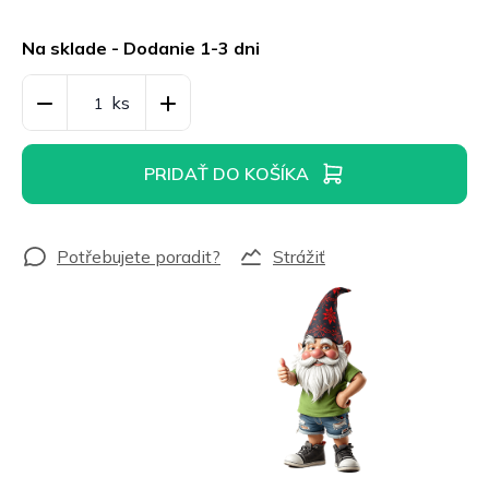
Jednotková
cena:
Na sklade - Dodanie 1-3 dni
PRIDAŤ DO KOŠÍKA
Strážiť