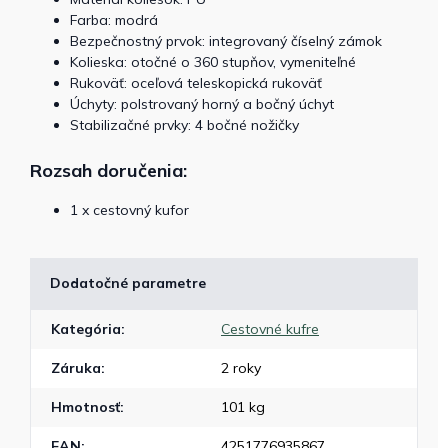
Farba: modrá
Bezpečnostný prvok: integrovaný číselný zámok
Kolieska: otočné o 360 stupňov, vymeniteľné
Rukoväť: oceľová teleskopická rukoväť
Úchyty: polstrovaný horný a bočný úchyt
Stabilizačné prvky: 4 bočné nožičky
Rozsah doručenia:
1 x cestovný kufor
Dodatočné parametre
Kategória
:
Cestovné kufre
Záruka
:
2 roky
Hmotnosť
:
101 kg
EAN
:
4251776935867