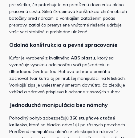
pre všetko, čo potrebujete na predĺženú dovolenku alebo
pracovnú cestu. Silná škrupinová konštrukcia chráni obsah
batožiny pred nárazmi a vonkajším zaťažením počas
prepravy, zatiaľ čo premyslené vnútorné riešenie udržuje
vaše veci stabilné a prehľadne uložené.
Odolná konštrukcia a pevné spracovanie
Kufor je vyrobený z kvalitného
ABS plastu
, ktorý sa
vyznačuje vysokou odolnosťou voči poškodeniu a
dlhodobou životnosťou. Rohová ochrana pomáha
zachovať tvar kufra aj pri hrubšej manipulácii na letiskách.
Vonkajší zips je umiestnený smerom dovnútra, čo zlepšuje
vzhľad a zároveň prispieva k ochrane zipsových zubov.
Jednoduchá manipulácia bez námahy
Pohodlný pohyb zabezpečujú
360 stupňové otočné
kolieska
, ktoré sa hladko odvaľujú po rôznych povrchoch.
Predĺženú manipuláciu uľahčuje teleskopická rukoväť z