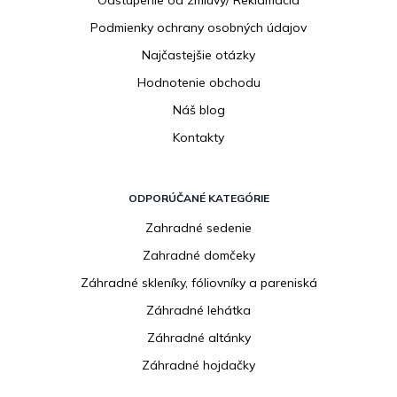
k
Odstúpenie od zmluvy/ Reklamácia
y
Podmienky ochrany osobných údajov
v
ý
Najčastejšie otázky
p
Hodnotenie obchodu
i
s
Náš blog
u
Kontakty
ODPORÚČANÉ KATEGÓRIE
Zahradné sedenie
Zahradné domčeky
Záhradné skleníky, fóliovníky a pareniská
Záhradné lehátka
Záhradné altánky
Záhradné hojdačky