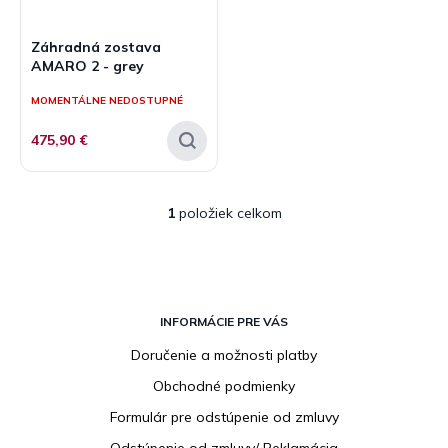
r
o
Záhradná zostava
d
AMARO 2 - grey
u
k
MOMENTÁLNE NEDOSTUPNÉ
t
475,90 €
o
v
1
položiek celkom
O
v
l
á
d
Z
a
á
INFORMÁCIE PRE VÁS
c
p
i
Doručenie a možnosti platby
ä
e
Obchodné podmienky
t
p
r
i
Formulár pre odstúpenie od zmluvy
v
e