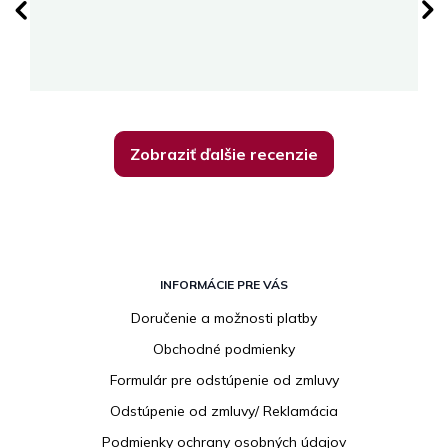
Zobraziť ďalšie recenzie
Z
á
INFORMÁCIE PRE VÁS
p
Doručenie a možnosti platby
ä
Obchodné podmienky
t
i
Formulár pre odstúpenie od zmluvy
e
Odstúpenie od zmluvy/ Reklamácia
Podmienky ochrany osobných údajov