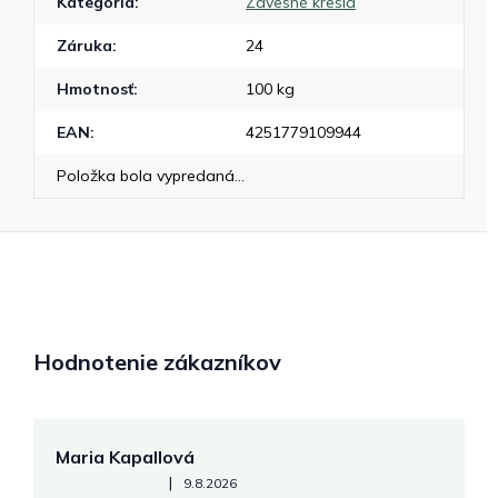
Kategória
:
Závesné kreslá
Záruka
:
24
Hmotnosť
:
100 kg
EAN
:
4251779109944
Položka bola vypredaná…
Hodnotenie zákazníkov
Maria Kapallová
J
Hodnotenie obchodu je 5 z 5 hviezdičiek.
|
9.8.2026