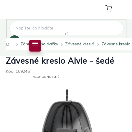
Prejsť
na
Nákupný
obsah
košík
Hľadať
Domov
Záhradné hojdačky
Závesné kreslá
Závesné kreslo 
Závesné kreslo Alvie - šedé
Kód:
109246
PRIEMERNÉ
NEOHODNOTENÉ
HODNOTENIE
PRODUKTU
JE
0,0
Z
5
HVIEZDIČIEK.