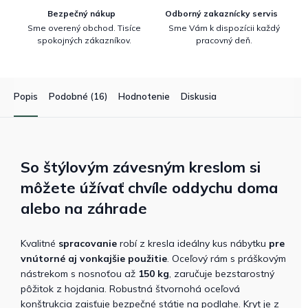
Bezpečný nákup
Odborný zakaznícky servis
Sme overený obchod. Tisíce
Sme Vám k dispozícii každý
spokojných zákazníkov.
pracovný deň.
Popis
Podobné (16)
Hodnotenie
Diskusia
So štýlovým závesným
kreslom si
môžete úžívať chvíle oddychu doma
alebo na záhrade
Kvalitné
spracovanie
robí z kresla ideálny kus nábytku
pre
vnútorné aj vonkajšie použitie
. Oceľový rám s práškovým
nástrekom s nosnoťou až
150 kg
, zaručuje bezstarostný
pôžitok z hojdania. Robustná štvornohá oceľová
konštrukcia zaisťuje bezpečné státie na podlahe. Kryt je z