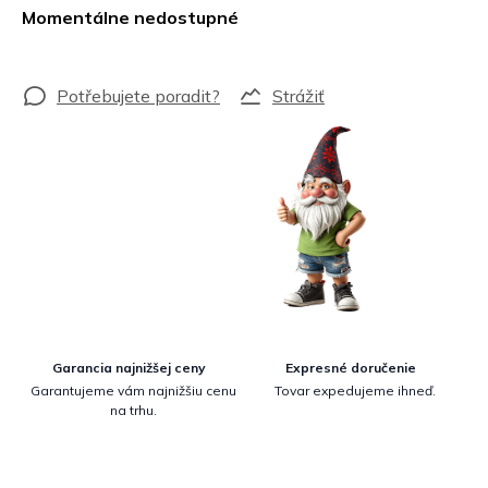
cena:
Momentálne nedostupné
Strážiť
Garancia najnižšej ceny
Expresné doručenie
Garantujeme vám najnižšiu cenu
Tovar expedujeme ihneď.
na trhu.