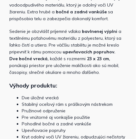
vodoodpudivého materiálu, ktorý je odolný voči UV
žiareniu. Extra hrubé a
bočné a zadné vankúše
sa
prispôsobia telu a zabezpečia dokonalý komfort.
Sedenie je obzvlášť príjemné vďaka
bavlnenej výplni
a
textilnému poťahovému materiálu z polyesteru, ktorý sa
ľahko čistí a utiera. Pre väčšiu stabilitu je možné kreslo
pripevniť k rámu pomocou
upevňovacích popruhov.
Dve
bočné vrecká,
každé s rozmermi
23 x 23 cm,
ponúkajú priestor pre uloženie maličkosti ako sú mobil,
časopisy, slnečné okuliare a mnoho ďalšieho.
Výhody produktu:
Dve úložné vrecká
Stabilný oceľový rám s práškovým nástrekom
Pružinové odpruženie
Pre vnútorné aj vonkajšie použitie
Pohodlné bočné a zadné vankúše
Upevňovacie popruhy
Kryt odolný voči UV žiareniu, odpudzujúci nečistoty