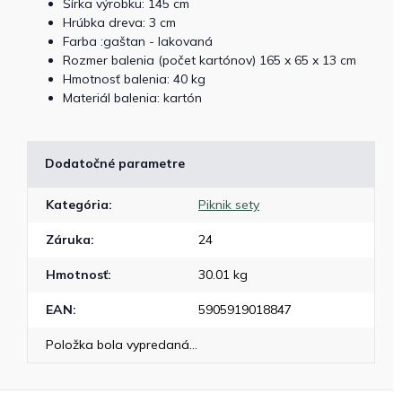
Šírka výrobku: 145 cm
Hrúbka dreva: 3 cm
Farba :gaštan - lakovaná
Rozmer balenia (počet kartónov) 165 x 65 x 13 cm
Hmotnosť balenia: 40 kg
Materiál balenia: kartón
Dodatočné parametre
Kategória
:
Piknik sety
Záruka
:
24
Hmotnosť
:
30.01 kg
EAN
:
5905919018847
Položka bola vypredaná…