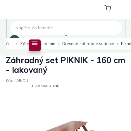
Prejsť
na
Nákupný
obsah
košík
Hľadať
Domov
Záhradné sedenie
Drevené záhradné sedenie
Pikni
Záhradný set PIKNIK - 160 cm
- lakovaný
Kód:
245/11
PRIEMERNÉ
NEOHODNOTENÉ
HODNOTENIE
PRODUKTU
JE
0,0
Z
5
HVIEZDIČIEK.