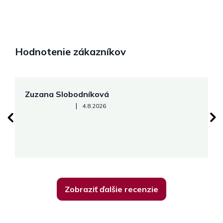
Hodnotenie zákazníkov
Zuzana Slobodníková
R
Hodnotenie obchodu je 5 z 5 hviezdičiek.
|
4.8.2026
su
K
Zobraziť ďalšie recenzie