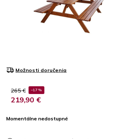
Možnosti doručenia
265 €
–17 %
219,90 €
Jednotková
cena:
Momentálne nedostupné