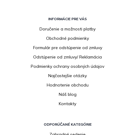
Z
á
INFORMÁCIE PRE VÁS
p
Doručenie a možnosti platby
ä
Obchodné podmienky
t
i
Formulár pre odstúpenie od zmluvy
e
Odstúpenie od zmluvy/ Reklamácia
Podmienky ochrany osobných údajov
Najčastejšie otázky
Hodnotenie obchodu
Náš blog
Kontakty
ODPORÚČANÉ KATEGÓRIE
Zahradné sedenie