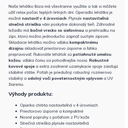
Naše lehátko Ibiza má všestranne využitie a tak si môžete
užiť relax počas teplých letných dní. Operadlo lehátka je
možné
nastaviť v 4 úrovniach
. Plynule
nastaviteľná
slnečná strieška
vám poskytne dokonalý tieň. Záhradné
ležadlo má
bočné vrecko so sieťovinou
a priehradku na
zips, ktorú možno jednoducho zapnúť suchým zipsom.
Skladacie lehátko možno vďaka
kompaktnému
dizajnu
skladovať priestorovo úsporne a ľahko
prepravovať. Rukoväte lehátok sú
potiahnuté umelou
kožou
, vďaka čomu sa pohodlnejšie nosia.
Robustné
kovové spoje
a extra zosilnené uzamykacie spoje zaisťujú
stabilné státie. Poťah je priedušný, robustný, rozmerovo
stabilný a
odolný voči poveternostným vplyvom
a UV
žiareniu.
Výhody produktu:
Opierka chrbta nastaviteľná v 4 úrovniach
Priestorovo úsporné a kompaktné
Nosné popruhy s poťahom z PU kože
Slnečná strieška plynule nastaviteľná