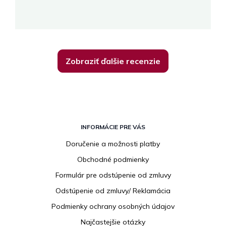
K
Zobraziť ďalšie recenzie
Z
á
INFORMÁCIE PRE VÁS
p
Doručenie a možnosti platby
ä
Obchodné podmienky
t
i
Formulár pre odstúpenie od zmluvy
e
Odstúpenie od zmluvy/ Reklamácia
Podmienky ochrany osobných údajov
Najčastejšie otázky