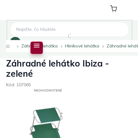
Prejsť
na
Nákupný
obsah
košík
Hľadať
Domov
Záhradné lehátka
Hliníkové lehátka
Záhradné lehátk
Záhradné lehátko Ibiza -
zelené
Kód:
107065
PRIEMERNÉ
NEOHODNOTENÉ
HODNOTENIE
PRODUKTU
JE
0,0
Z
5
HVIEZDIČIEK.