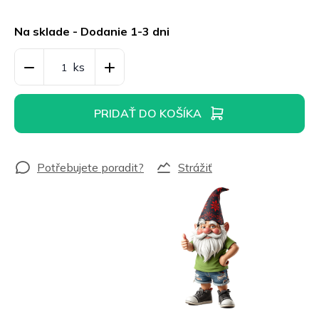
Jednotková
cena:
Na sklade - Dodanie 1-3 dni
PRIDAŤ DO KOŠÍKA
Strážiť