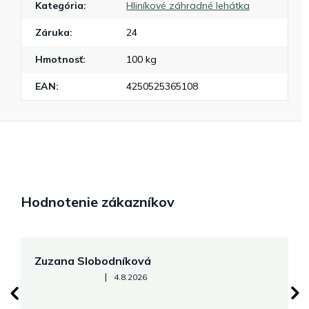
Kategória
:
Hliníkové záhradné lehátka
Záruka
:
24
Hmotnosť
:
100 kg
EAN
:
4250525365108
Hodnotenie zákazníkov
Zuzana Slobodníková
R
Hodnotenie obchodu je 5 z 5 hviezdičiek.
|
4.8.2026
su