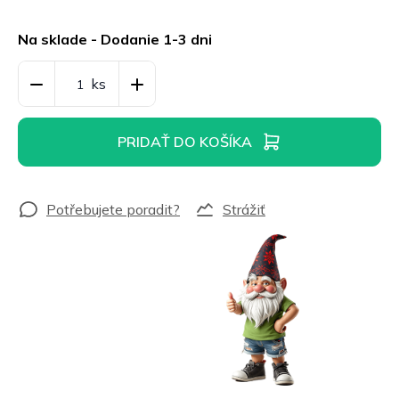
Jednotková
cena:
Na sklade - Dodanie 1-3 dni
PRIDAŤ DO KOŠÍKA
Strážiť