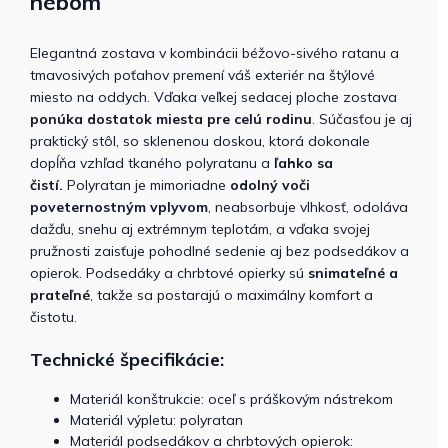
nebom
Elegantná zostava v kombinácii béžovo-sivého ratanu a
tmavosivých poťahov premení váš exteriér na štýlové
miesto na oddych.
Vďaka veľkej sedacej ploche zostava
ponúka dostatok miesta pre celú rodinu
. Súčasťou je aj
praktický stôl, so sklenenou doskou, ktorá dokonale
dopĺňa vzhľad tkaného polyratanu a
ľahko sa
čistí.
Polyratan je mimoriadne
odolný voči
poveternostným vplyvom
, neabsorbuje vlhkosť, odoláva
dažďu, snehu aj extrémnym teplotám, a vďaka svojej
pružnosti zaisťuje pohodlné sedenie aj bez podsedákov a
opierok. Podsedáky a chrbtové opierky sú
snimateľné a
prateľné
, takže sa postarajú o maximálny komfort a
čistotu.
Technické špecifikácie:
Materiál konštrukcie: oceľ s práškovým nástrekom
Materiál výpletu: polyratan
Materiál podsedákov a chrbtových opierok: