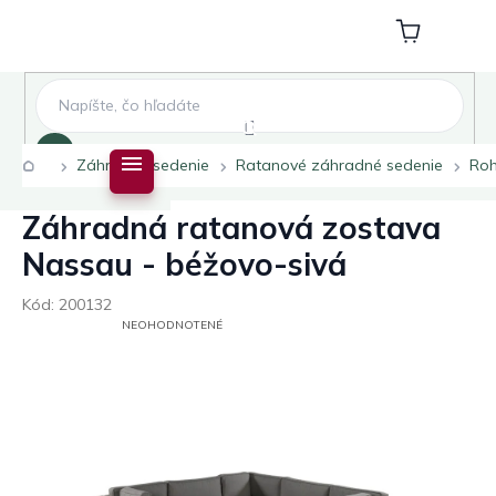
Prejsť
na
Nákupný
obsah
košík
Hľadať
Domov
Záhradné sedenie
Ratanové záhradné sedenie
Ro
Záhradná ratanová zostava
Nassau - béžovo-sivá
Kód:
200132
PRIEMERNÉ
NEOHODNOTENÉ
HODNOTENIE
PRODUKTU
JE
0,0
Z
5
HVIEZDIČIEK.