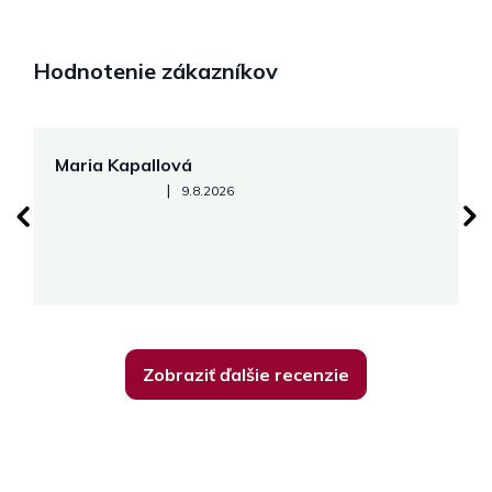
Hodnotenie zákazníkov
Maria Kapallová
J
Hodnotenie obchodu je 5 z 5 hviezdičiek.
|
9.8.2026
Zobraziť ďalšie recenzie