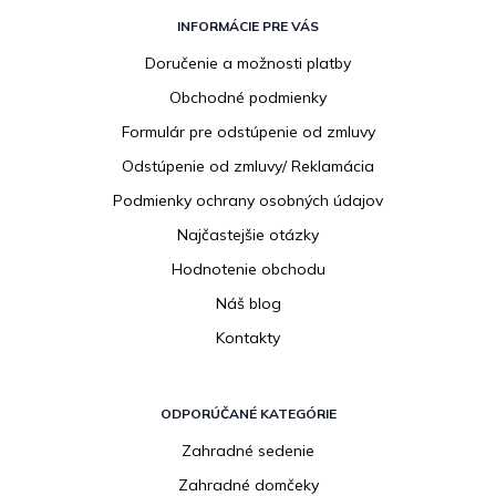
Z
á
INFORMÁCIE PRE VÁS
p
Doručenie a možnosti platby
ä
Obchodné podmienky
t
i
Formulár pre odstúpenie od zmluvy
e
Odstúpenie od zmluvy/ Reklamácia
Podmienky ochrany osobných údajov
Najčastejšie otázky
Hodnotenie obchodu
Náš blog
Kontakty
ODPORÚČANÉ KATEGÓRIE
Zahradné sedenie
Zahradné domčeky