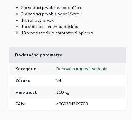
2 x sedací prvok bez podrúčok
2 x sedací prvok s podrúčkami
1 x rohový prvok
1 x stôl so sklenenou doskou
13 x podsedák a chrbtotová opierka
Dodatočné parametre
Kategória
:
Rohové ratanové sedenie
Záruka
:
24
Hmotnosť
:
100 kg
EAN
:
4260304769768