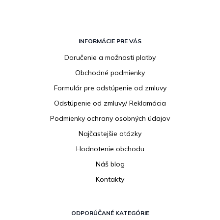
Z
á
INFORMÁCIE PRE VÁS
p
Doručenie a možnosti platby
ä
Obchodné podmienky
t
i
Formulár pre odstúpenie od zmluvy
e
Odstúpenie od zmluvy/ Reklamácia
Podmienky ochrany osobných údajov
Najčastejšie otázky
Hodnotenie obchodu
Náš blog
Kontakty
ODPORÚČANÉ KATEGÓRIE