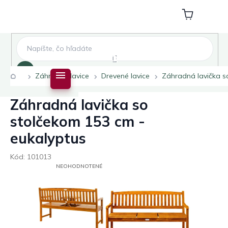
Prejsť
na
Nákupný
obsah
košík
Hľadať
Domov
Záhradné lavice
Drevené lavice
Záhradná lavička s
Záhradná lavička so
stolčekom 153 cm -
eukalyptus
Kód:
101013
PRIEMERNÉ
NEOHODNOTENÉ
HODNOTENIE
PRODUKTU
JE
0,0
Z
5
HVIEZDIČIEK.