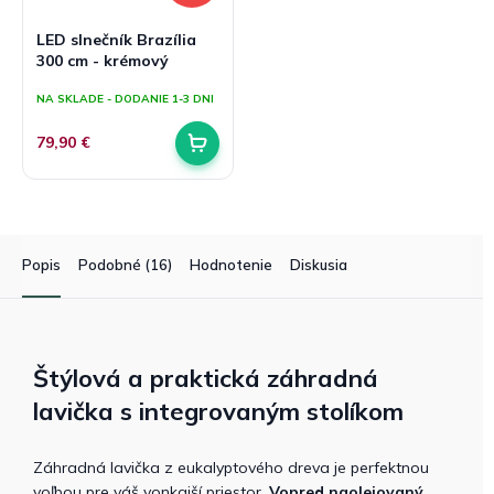
LED slnečník Brazília
300 cm - krémový
NA SKLADE - DODANIE 1-3 DNI
79,90 €
Popis
Podobné (16)
Hodnotenie
Diskusia
Štýlová a praktická záhradná
lavička s integrovaným stolíkom
Záhradná lavička z eukalyptového dreva je perfektnou
voľbou pre váš vonkajší priestor.
Vopred naolejovaný