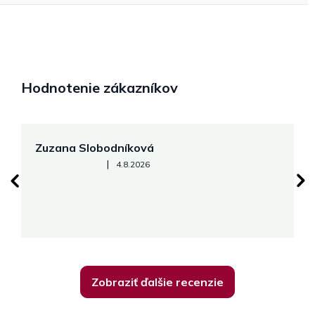
Hodnotenie zákazníkov
Zuzana Slobodníková
R
Hodnotenie obchodu je 5 z 5 hviezdičiek.
|
4.8.2026
su
K
Zobraziť ďalšie recenzie