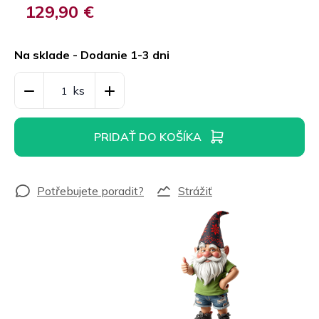
129,90 €
Jednotková
cena:
Na sklade - Dodanie 1-3 dni
PRIDAŤ DO KOŠÍKA
Strážiť