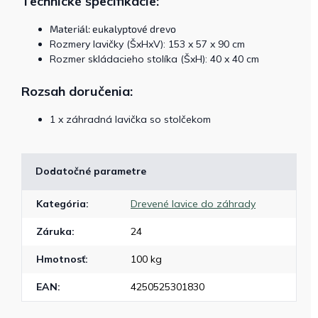
Technické špecifikácie:
Materiál: eukalyptové drevo
Rozmery lavičky (ŠxHxV): 153 x 57 x 90 cm
Rozmer skládacieho stolíka (ŠxH): 40 x 40 cm
Rozsah doručenia:
1 x záhradná lavička so stolčekom
Dodatočné parametre
Kategória
:
Drevené lavice do záhrady
Záruka
:
24
Hmotnosť
:
100 kg
EAN
:
4250525301830