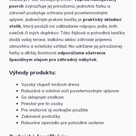
povrch
zvýrazňuje jej prirodzenú, jednotnú farbu a
zároveň poskytuje ochranu pred poveternostnými
vplyvmi. Jedinečným prvkom lavičky je
praktický skladací
stolík,
ktorý poslúži na odkladanie nápojov, jedla, kníh,
sviečok či iných doplnkov. Táto štýlová a pohodlná lavička
dodá vašej terase, balkónu alebo záhrade príjemnú
atmosféru a estetický vzhľad. Na udržanie jej prirodzenej
farby a dlhšej životnosti
odporúčame ošetrenie
špeciálnym olejom pre záhradný nábytok.
Výhody produktu:
Vysoký stupeň tvrdosti dreva
Robustná a odolná voči poveternostným vplyvom
So sklopným stolíkom
Priestor pre tri osoby
Pre vnútorné aj vonkajšie použitie
Zakrivené podrúčky
Robustne operadlo pre pohodlné sedenie