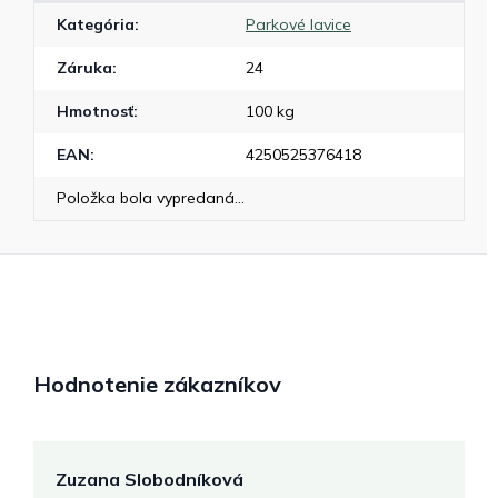
Kategória
:
Parkové lavice
Záruka
:
24
Hmotnosť
:
100 kg
EAN
:
4250525376418
Položka bola vypredaná…
Hodnotenie zákazníkov
Zuzana Slobodníková
R