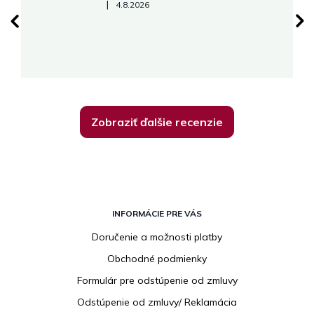
Hodnotenie obchodu je 5 z 5 hviezdičiek.
|
4.8.2026
su
K
Zobraziť ďalšie recenzie
Z
á
INFORMÁCIE PRE VÁS
p
Doručenie a možnosti platby
ä
Obchodné podmienky
t
i
Formulár pre odstúpenie od zmluvy
e
Odstúpenie od zmluvy/ Reklamácia