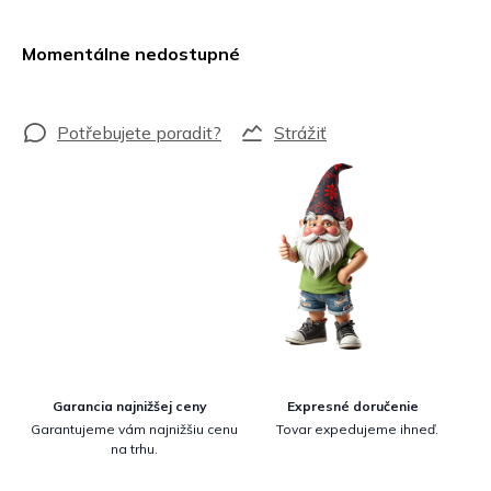
Jednotková
cena:
Momentálne nedostupné
Strážiť
Garancia najnižšej ceny
Expresné doručenie
Garantujeme vám najnižšiu cenu
Tovar expedujeme ihneď.
na trhu.