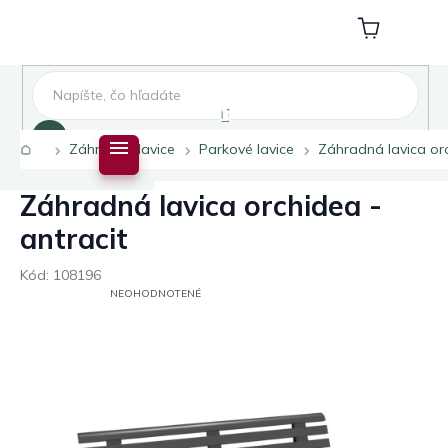
Prejsť
na
Nákupný
obsah
košík
Hľadať
Domov
Záhradné lavice
Parkové lavice
Záhradná lavica orc
Záhradná lavica orchidea -
antracit
Kód:
108196
PRIEMERNÉ
NEOHODNOTENÉ
HODNOTENIE
PRODUKTU
JE
0,0
Z
5
HVIEZDIČIEK.