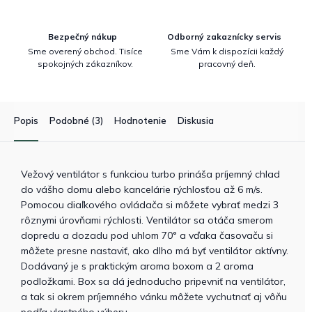
Bezpečný nákup
Odborný zakaznícky servis
Sme overený obchod. Tisíce
Sme Vám k dispozícii každý
spokojných zákazníkov.
pracovný deň.
Popis
Podobné (3)
Hodnotenie
Diskusia
Vežový ventilátor s funkciou turbo prináša príjemný chlad
do vášho domu alebo kancelárie rýchlosťou až 6 m/s.
Pomocou diaľkového ovládača si môžete vybrať medzi 3
rôznymi úrovňami rýchlosti. Ventilátor sa otáča smerom
dopredu a dozadu pod uhlom 70° a vďaka časovaču si
môžete presne nastaviť, ako dlho má byť ventilátor aktívny.
Dodávaný je s praktickým aroma boxom a 2 aroma
podložkami. Box sa dá jednoducho pripevniť na ventilátor,
a tak si okrem príjemného vánku môžete vychutnať aj vôňu
podľa vlastného výberu.