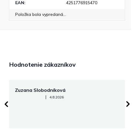
EAN
:
4251776915470
Položka bola vypredaná…
Hodnotenie zákazníkov
Zuzana Slobodníková
R
Hodnotenie obchodu je 5 z 5 hviezdičiek.
|
4.8.2026
su
K