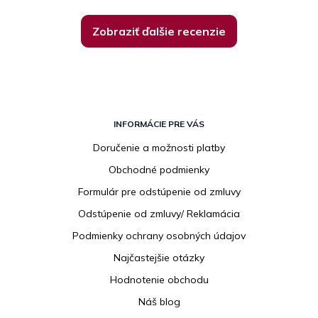
Zobraziť ďalšie recenzie
Z
á
INFORMÁCIE PRE VÁS
p
Doručenie a možnosti platby
ä
Obchodné podmienky
t
i
Formulár pre odstúpenie od zmluvy
e
Odstúpenie od zmluvy/ Reklamácia
Podmienky ochrany osobných údajov
Najčastejšie otázky
Hodnotenie obchodu
Náš blog