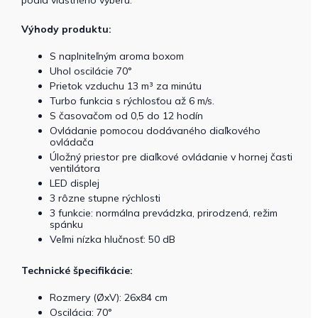
Výhody produktu:
S naplniteľným aroma boxom
Uhol oscilácie 70°
Prietok vzduchu 13 m³ za minútu
Turbo funkcia s rýchlosťou až 6 m/s.
S časovačom od 0,5 do 12 hodín
Ovládanie pomocou dodávaného diaľkového
ovládača
Úložný priestor pre diaľkové ovládanie v hornej časti
ventilátora
LED displej
3 rôzne stupne rýchlosti
3 funkcie: normálna prevádzka, prirodzená, režim
spánku
Veľmi nízka hlučnosť: 50 dB
Technické špecifikácie:
Rozmery (ØxV): 26x84 cm
Oscilácia: 70°