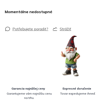
Jednotková
cena:
Momentálne nedostupné
Strážiť
Garancia najnižšej ceny
Expresné doručenie
Garantujeme vám najnižšiu cenu
Tovar expedujeme ihneď.
na trhu.