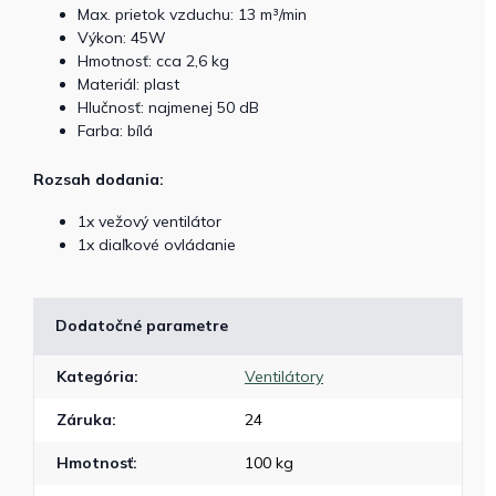
Max. prietok vzduchu: 13 m³/min
Výkon: 45W
Hmotnosť: cca 2,6 kg
Materiál: plast
Hlučnosť: najmenej 50 dB
Farba: bílá
Rozsah dodania:
1x vežový ventilátor
1x diaľkové ovládanie
Dodatočné parametre
Kategória
:
Ventilátory
Záruka
:
24
Hmotnosť
:
100 kg