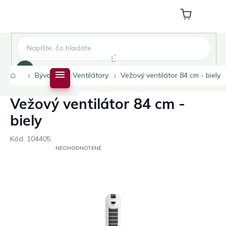
Prejsť
na
Nákupný
obsah
košík
Hľadať
Domov
Bývanie
Ventilátory
Vežový ventilátor 84 cm - biely
Vežový ventilátor 84 cm -
biely
Kód:
104405
PRIEMERNÉ
NEOHODNOTENÉ
HODNOTENIE
PRODUKTU
JE
0,0
Z
5
HVIEZDIČIEK.