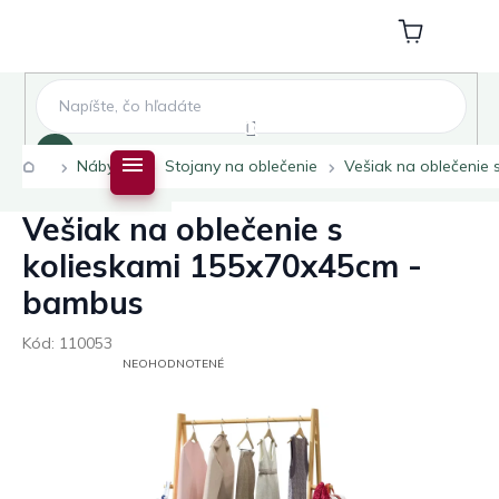
Prejsť
na
Nákupný
obsah
košík
Hľadať
Domov
Nábytok
Stojany na oblečenie
Vešiak na oblečenie
Vešiak na oblečenie s
kolieskami 155x70x45cm -
bambus
Kód:
110053
PRIEMERNÉ
NEOHODNOTENÉ
HODNOTENIE
PRODUKTU
JE
0,0
Z
5
HVIEZDIČIEK.