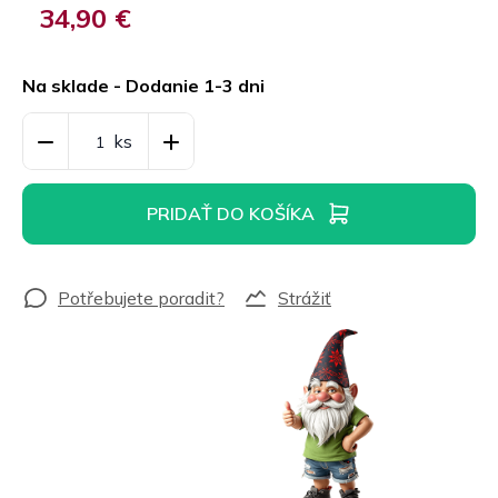
34,90 €
Jednotková
cena:
Na sklade - Dodanie 1-3 dni
PRIDAŤ DO KOŠÍKA
Strážiť