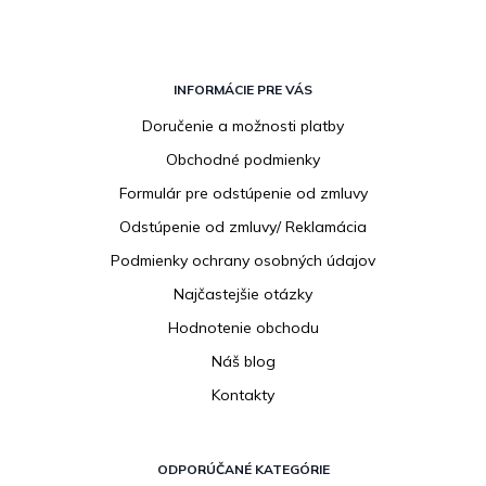
Z
á
INFORMÁCIE PRE VÁS
p
Doručenie a možnosti platby
ä
Obchodné podmienky
t
i
Formulár pre odstúpenie od zmluvy
e
Odstúpenie od zmluvy/ Reklamácia
Podmienky ochrany osobných údajov
Najčastejšie otázky
Hodnotenie obchodu
Náš blog
Kontakty
ODPORÚČANÉ KATEGÓRIE