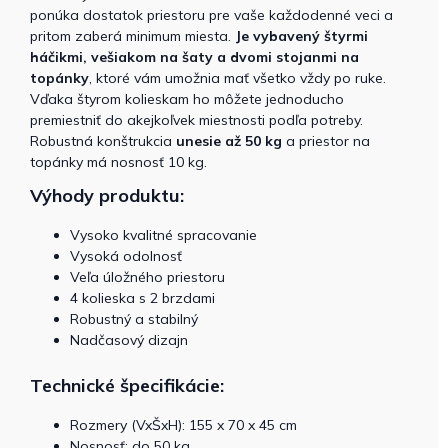
ponúka dostatok priestoru pre vaše každodenné veci a
pritom zaberá minimum miesta.
Je vybavený štyrmi
háčikmi, vešiakom na šaty a dvomi stojanmi na
topánky
, ktoré vám umožnia mať všetko vždy po ruke.
Vďaka štyrom kolieskam ho môžete jednoducho
premiestniť do akejkoľvek miestnosti podľa potreby.
Robustná konštrukcia
unesie až 50 kg
a priestor na
topánky má nosnosť 10 kg.
Výhody produktu:
Vysoko kvalitné spracovanie
Vysoká odolnosť
Veľa úložného priestoru
4 kolieska s 2 brzdami
Robustný a stabilný
Nadčasový dizajn
Technické špecifikácie:
Rozmery (VxŠxH): 155 x 70 x 45 cm
Nosnosť: do 50 kg