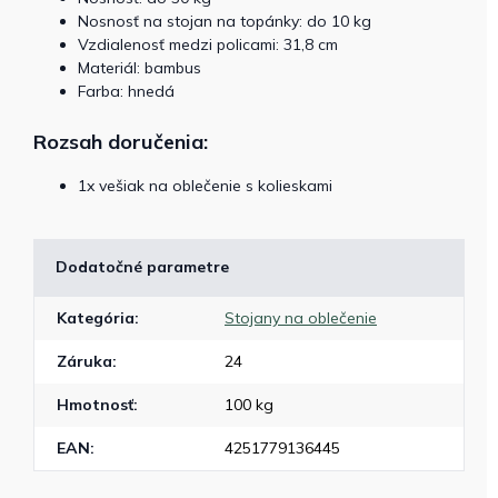
Nosnosť na stojan na topánky: do 10 kg
Vzdialenosť medzi policami: 31,8 cm
Materiál: bambus
Farba: hnedá
Rozsah doručenia:
1x vešiak na oblečenie s kolieskami
Dodatočné parametre
Kategória
:
Stojany na oblečenie
Záruka
:
24
Hmotnosť
:
100 kg
EAN
:
4251779136445