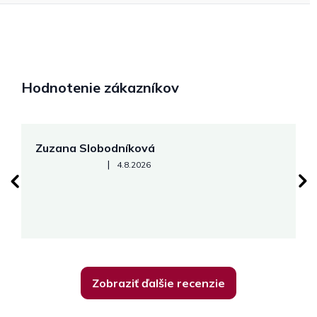
Hodnotenie zákazníkov
Zuzana Slobodníková
R
Hodnotenie obchodu je 5 z 5 hviezdičiek.
|
4.8.2026
su
K
Zobraziť ďalšie recenzie