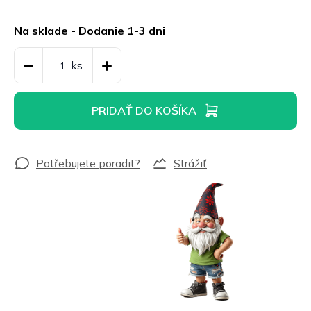
Jednotková
cena:
Na sklade - Dodanie 1-3 dni
PRIDAŤ DO KOŠÍKA
Strážiť