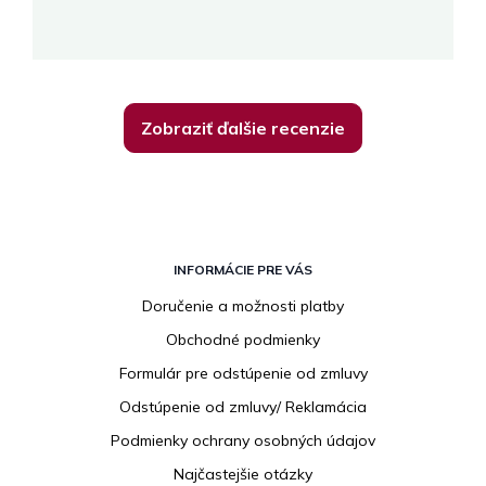
K
Zobraziť ďalšie recenzie
Z
á
INFORMÁCIE PRE VÁS
p
Doručenie a možnosti platby
ä
Obchodné podmienky
t
i
Formulár pre odstúpenie od zmluvy
e
Odstúpenie od zmluvy/ Reklamácia
Podmienky ochrany osobných údajov
Najčastejšie otázky