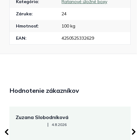
Kategória
:
Ratanové úložné boxy
Záruka
:
24
Hmotnosť
:
100 kg
EAN
:
4250525332629
Hodnotenie zákazníkov
Zuzana Slobodníková
R
Hodnotenie obchodu je 5 z 5 hviezdičiek.
|
4.8.2026
su