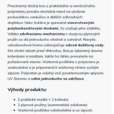
Priestranný úložný box z praktického a nenáročného
polyratanu ponúka dostatok miest na uloženie
podsedákov, vankúšov a ďalších záhradných
doplnkov.
Veko truhlice je spevnené
viacvrstvovými
polykarbonátovými doskami,
čo zvyšuje jeho stabilitu.
Vďaka
zdvíhaciemu mechanizmu
s dvojicou plynových
pružín sa dá jednoducho otvárať a zatvárať. Navyše,
celoobvodová hrana zabezpečuje
odvod dažďovej vody
,
čím chráni obsah pred vlhkosťou.
Box je vybavený dvoma
kolieskami a madlami, takže ho ľahko presuniete na
požadované miesto.
Vnútorná podšívka z polyesteru je
vodeodolná a je pripevnená k vnútornej strane suchým
zipsom.
Polyratan je odolný voči poveternostným vplyvom,
UV žiareniu a
veľmi jednoducho sa udržiava
.
Výhody produktu:
2 praktické madlá + 2 kolieska
2 plynové pružiny (automatické zdvíhanie)
Vnútorná podšívka odnímateľná a so zipsom