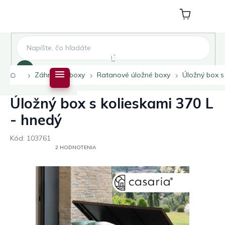
Prejsť
na
Nákupný
obsah
košík
Hľadať
Domov
Záhradné boxy
Ratanové úložné boxy
Úložný box s
Úložný box s kolieskami 370 L
- hnedý
Kód:
103761
PRIEMERNÉ
2 HODNOTENIA
HODNOTENIE
PRODUKTU
JE
5,0
Z
5
HVIEZDIČIEK.