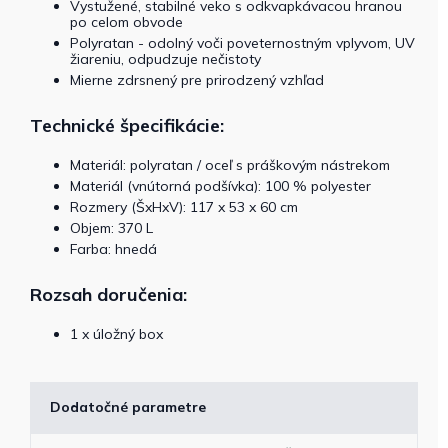
Vystužené, stabilné veko s odkvapkávacou hranou
po celom obvode
Polyratan -
odolný voči poveternostným vplyvom, UV
žiareniu, odpudzuje nečistoty
Mierne zdrsnený pre prirodzený vzhľad
Technické špecifikácie:
Materiál: polyratan / oceľ s práškovým nástrekom
Materiál (vnútorná podšívka): 100 % polyester
Rozmery (ŠxHxV): 117 x 53 x 60 cm
Objem: 370 L
Farba: hnedá
Rozsah doručenia:
1 x úložný box
Dodatočné parametre