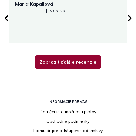
Maria Kapallová
J
Hodnotenie obchodu je 5 z 5 hviezdičiek.
|
9.8.2026
Zobraziť ďalšie recenzie
Z
á
INFORMÁCIE PRE VÁS
p
Doručenie a možnosti platby
ä
Obchodné podmienky
t
i
Formulár pre odstúpenie od zmluvy