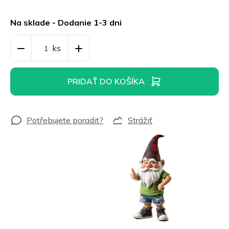
Jednotková
cena:
Na sklade - Dodanie 1-3 dni
PRIDAŤ DO KOŠÍKA
Strážiť