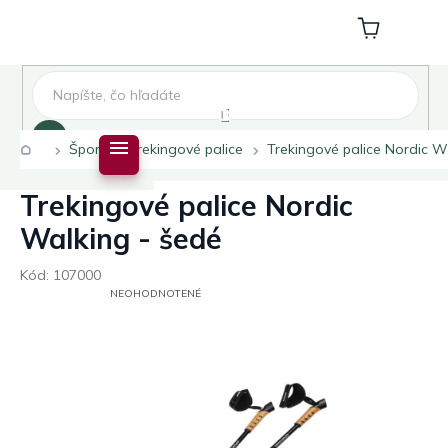
Prejsť
na
Nákupný
obsah
košík
Hľadať
Domov
Šport
Trekingové palice
Trekingové palice Nordic W
Trekingové palice Nordic
Walking - šedé
Kód:
107000
PRIEMERNÉ
NEOHODNOTENÉ
HODNOTENIE
PRODUKTU
JE
0,0
Z
5
HVIEZDIČIEK.