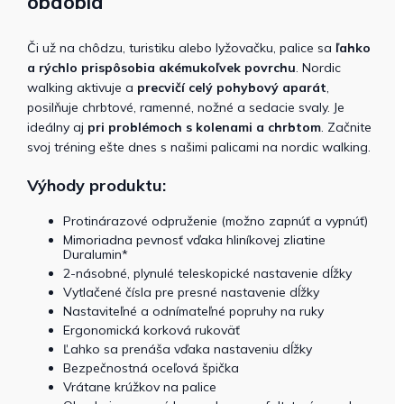
obdobia
Či už na chôdzu, turistiku alebo lyžovačku, palice sa
ľahko
a rýchlo prispôsobia akémukoľvek povrchu
. Nordic
walking aktivuje a
precvičí celý pohybový aparát
,
posilňuje chrbtové, ramenné, nožné a sedacie svaly. Je
ideálny aj
pri problémoch s kolenami a chrbtom
. Začnite
svoj tréning ešte dnes s našimi palicami na nordic walking.
Výhody produktu:
Protinárazové odpruženie (možno zapnúť a vypnúť)
Mimoriadna pevnosť vďaka hliníkovej zliatine
Duralumin*
2-násobné, plynulé teleskopické nastavenie dĺžky
Vytlačené čísla pre presné nastavenie dĺžky
Nastaviteľné a odnímateľné popruhy na ruky
Ergonomická korková rukoväť
Ľahko sa prenáša vďaka nastaveniu dĺžky
Bezpečnostná oceľová špička
Vrátane krúžkov na palice