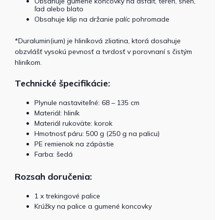
Obsahuje gumené koncovky na asfalt, terén, sneh,
ľad alebo blato
Obsahuje klip na držanie palíc pohromade
*Duralumin(ium) je hliníková zliatina, ktorá dosahuje
obzvlášť vysokú pevnosť a tvrdosť v porovnaní s čistým
hliníkom.
Technické špecifikácie:
Plynule nastaviteľné: 68 – 135 cm
Materiál: hliník
Materiál rukoväte: korok
Hmotnosť páru: 500 g (250 g na palicu)
PE remienok na zápästie
Farba: šedá
Rozsah doručenia:
1 x trekingové palice
Krúžky na palice a gumené koncovky