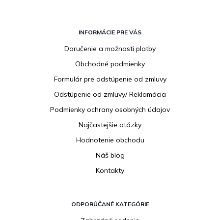
Z
á
INFORMÁCIE PRE VÁS
p
Doručenie a možnosti platby
ä
Obchodné podmienky
t
i
Formulár pre odstúpenie od zmluvy
e
Odstúpenie od zmluvy/ Reklamácia
Podmienky ochrany osobných údajov
Najčastejšie otázky
Hodnotenie obchodu
Náš blog
Kontakty
ODPORÚČANÉ KATEGÓRIE