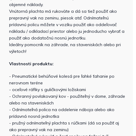
objemné náklady.
Vnútorná plachta má rukoväte a dá sa tiež použiť ako
prepravný vak na zeminu, piesok atď. Odnímateľnú
prídavnú policu môžete v vozíku použiť ako oddeľovač
nákladu / odkladací priestor alebo ju jednoducho vybrať a
použiť ako dodatočnú nosnú jednotku.
Ideálny pomocník na záhrade, na staveniskách alebo pri
výletoch!
Vlastnosti produktu:
- Pneumatické behúňové kolesá pre ľahké ťahanie po
nerovnom teréne
- oceľové ráfiky s guličkovými ložiskami
- Ochranný povlakovaný kov - použiteľný v dome, záhrade
alebo na staveniskách
- Odnímateľná polica na oddelenie náboja alebo ako
prídavná nosná jednotka
- pružný odnímateľný plachta s rúčkami (dá sa použiť aj
ako prepravný vak na zeminu)