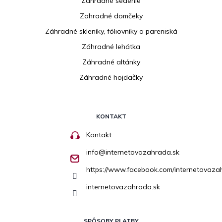
Zahradné sedenie
Zahradné domčeky
Záhradné skleníky, fóliovníky a pareniská
Záhradné lehátka
Záhradné altánky
Záhradné hojdačky
KONTAKT
Kontakt
info
@
internetovazahrada.sk
https://www.facebook.com/internetovaza
internetovazahrada.sk
SPÔSOBY PLATBY