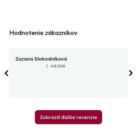
Hodnotenie zákazníkov
Zuzana Slobodníková
R
Hodnotenie obchodu je 5 z 5 hviezdičiek.
|
4.8.2026
su
K
Zobraziť ďalšie recenzie