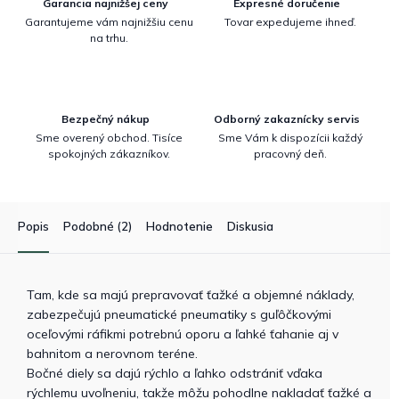
Garancia najnižšej ceny
Expresné doručenie
Garantujeme vám najnižšiu cenu
Tovar expedujeme ihneď.
na trhu.
Bezpečný nákup
Odborný zakaznícky servis
Sme overený obchod. Tisíce
Sme Vám k dispozícii každý
spokojných zákazníkov.
pracovný deň.
Popis
Podobné (2)
Hodnotenie
Diskusia
Tam, kde sa majú prepravovať ťažké a objemné náklady,
zabezpečujú pneumatické pneumatiky s guľôčkovými
oceľovými ráfikmi potrebnú oporu a ľahké ťahanie aj v
bahnitom a nerovnom teréne.
Bočné diely sa dajú rýchlo a ľahko odstrániť vďaka
rýchlemu uvoľneniu, takže môžu pohodlne nakladať ťažké a