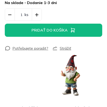
cena:
Na sklade - Dodanie 1-3 dni
PRIDAŤ DO KOŠÍKA
Strážiť