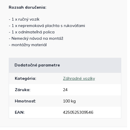
Rozsah doručenia:
- 1 x ručný vozík
- 1 x nepremokavá plachta s rukoväťami
- 1 x odnímateľná polica
- Nemecký návod na montáž
- montážny materiál
Dodatočné parametre
Kategória
:
Záhradné vozíky
Záruka
:
24
Hmotnosť
:
100 kg
EAN
:
4250525309546