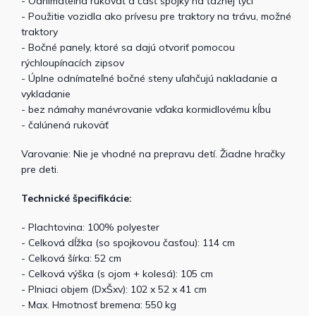
- Odnímateľná rukoväť a časť spojky na ťažnej tyči
- Použitie vozidla ako prívesu pre traktory na trávu, možné
traktory
- Bočné panely, ktoré sa dajú otvoriť pomocou
rýchloupínacích zipsov
- Úplne odnímateľné bočné steny uľahčujú nakladanie a
vykladanie
- bez námahy manévrovanie vďaka kormidlovému kĺbu
- čalúnená rukoväť
Varovanie: Nie je vhodné na prepravu detí. Žiadne hračky
pre deti.
Technické špecifikácie:
- Plachtovina: 100% polyester
- Celková dĺžka (so spojkovou časťou): 114 cm
- Celková šírka: 52 cm
- Celková výška (s ojom + kolesá): 105 cm
- Plniaci objem (DxŠxv): 102 x 52 x 41 cm
- Max. Hmotnosť bremena: 550 kg