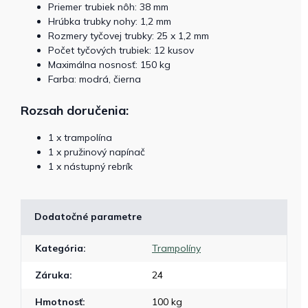
Priemer trubiek nôh: 38 mm
Hrúbka trubky nohy: 1,2 mm
Rozmery tyčovej trubky: 25 x 1,2 mm
Počet tyčových trubiek: 12 kusov
Maximálna nosnosť: 150 kg
Farba: modrá, čierna
Rozsah doručenia:
1 x trampolína
1 x pružinový napínač
1 x nástupný rebrík
Dodatočné parametre
Kategória
:
Trampolíny
Záruka
:
24
Hmotnosť
:
100 kg