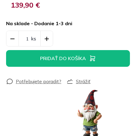
139,90 €
Jednotková
cena:
Na sklade - Dodanie 1-3 dni
PRIDAŤ DO KOŠÍKA
Strážiť