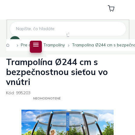
Prejsť
na
Nákupný
obsah
košík
Hľadať
Domov
Pre deti
Trampolíny
Trampolína Ø244 cm s bezpečnos
Trampolína Ø244 cm s
bezpečnostnou sieťou vo
vnútri
Kód:
995203
PRIEMERNÉ
NEOHODNOTENÉ
HODNOTENIE
PRODUKTU
JE
0,0
Z
5
HVIEZDIČIEK.