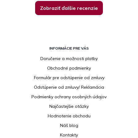
Zobraziť ďalšie recenzie
Z
á
INFORMÁCIE PRE VÁS
p
Doručenie a možnosti platby
ä
Obchodné podmienky
t
i
Formulár pre odstúpenie od zmluvy
e
Odstúpenie od zmluvy/ Reklamácia
Podmienky ochrany osobných údajov
Najčastejšie otázky
Hodnotenie obchodu
Náš blog
Kontakty