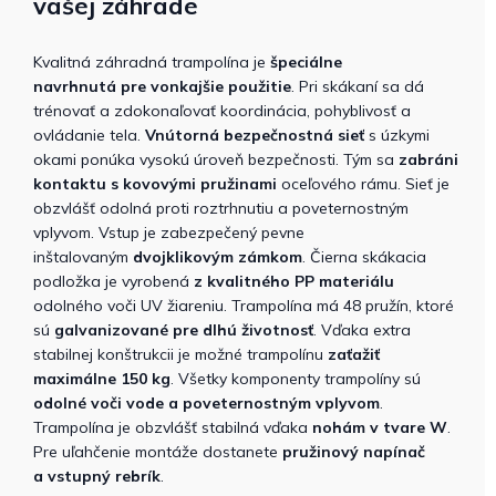
vašej záhrade
Kvalitná záhradná trampolína je
špeciálne
navrhnutá pre vonkajšie použitie
. Pri skákaní sa dá
trénovať a zdokonaľovať koordinácia, pohyblivosť a
ovládanie tela.
Vnútorná bezpečnostná sieť
s úzkymi
okami ponúka vysokú úroveň bezpečnosti. Tým sa
zabráni
kontaktu s kovovými pružinami
oceľového rámu. Sieť je
obzvlášť odolná proti roztrhnutiu a poveternostným
vplyvom. Vstup je zabezpečený pevne
inštalovaným
dvojklikovým zámkom
. Čierna skákacia
podložka je vyrobená
z kvalitného PP materiálu
odolného voči UV žiareniu. Trampolína má 48 pružín, ktoré
sú
galvanizované pre dlhú životnosť
. Vďaka extra
stabilnej konštrukcii je možné trampolínu
zaťažiť
maximálne 150 kg
. Všetky komponenty trampolíny sú
odolné voči vode a poveternostným vplyvom
.
Trampolína je obzvlášť stabilná vďaka
nohám v tvare W
.
Pre uľahčenie montáže dostanete
pružinový napínač
a vstupný rebrík
.