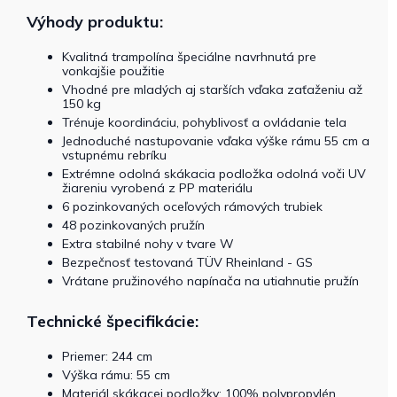
Výhody produktu:
Kvalitná trampolína špeciálne navrhnutá pre
vonkajšie použitie
Vhodné pre mladých aj starších vďaka zaťaženiu až
150 kg
Trénuje koordináciu, pohyblivosť a ovládanie tela
Jednoduché nastupovanie vďaka výške rámu 55 cm a
vstupnému rebríku
Extrémne odolná skákacia podložka odolná voči UV
žiareniu vyrobená z PP materiálu
6 pozinkovaných oceľových rámových trubiek
48 pozinkovaných pružín
Extra stabilné nohy v tvare W
Bezpečnosť testovaná TÜV Rheinland - GS
Vrátane pružinového napínača na utiahnutie pružín
Technické špecifikácie:
Priemer: 244 cm
Výška rámu: 55 cm
Materiál skákacej podložky: 100% polypropylén