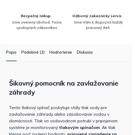
Bezpečný nákup
Odborný zakaznícky servis
Sme overený obchod. Tisíce
Sme Vám k dispozícii každý
spokojných zákazníkov.
pracovný deň.
Popis
Podobné (2)
Hodnotenie
Diskusia
Šikovný pomocník na zavlažovanie
záhrady
Tento tlakový spínač poskytuje stály tlak vody pre
zavlažovanie záhrady alebo zásobovanie vodou v
domácnosti. Tlak vo vodovodnom potrubí v pripojenom
systéme je monitorovaný
tlakovým spínačom
. Ak tlak
klesne pod zvolenú hodnotu,
pripojené zariadenie sa