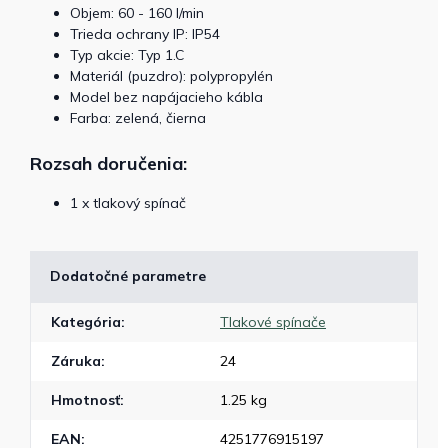
Objem: 60 - 160 l/min
Trieda ochrany IP: IP54
Typ akcie: Typ 1.C
Materiál (puzdro): polypropylén
Model bez napájacieho kábla
Farba: zelená, čierna
Rozsah doručenia:
1 x tlakový spínač
Dodatočné parametre
Kategória
:
Tlakové spínače
Záruka
:
24
Hmotnosť
:
1.25 kg
EAN
:
4251776915197