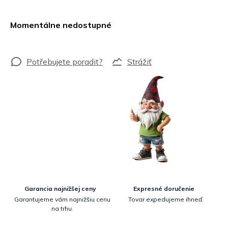
Jednotková
cena:
Momentálne nedostupné
Strážiť
Garancia najnižšej ceny
Expresné doručenie
Garantujeme vám najnižšiu cenu
Tovar expedujeme ihneď.
na trhu.