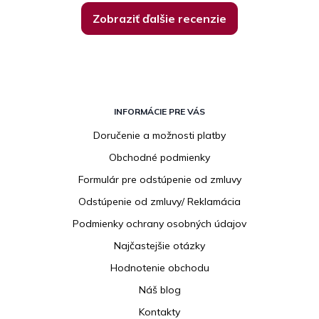
Zobraziť ďalšie recenzie
Z
á
INFORMÁCIE PRE VÁS
p
Doručenie a možnosti platby
ä
Obchodné podmienky
t
i
Formulár pre odstúpenie od zmluvy
e
Odstúpenie od zmluvy/ Reklamácia
Podmienky ochrany osobných údajov
Najčastejšie otázky
Hodnotenie obchodu
Náš blog
Kontakty