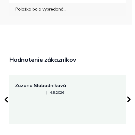
Položka bola vypredaná…
Hodnotenie zákazníkov
Zuzana Slobodníková
R
Hodnotenie obchodu je 5 z 5 hviezdičiek.
|
4.8.2026
su
K