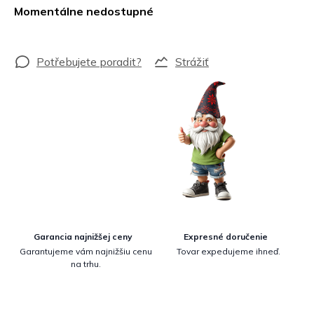
cena:
Momentálne nedostupné
Strážiť
Garancia najnižšej ceny
Expresné doručenie
Garantujeme vám najnižšiu cenu
Tovar expedujeme ihneď.
na trhu.