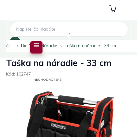
Prejsť
na
Nákupný
obsah
košík
Hľadať
Domov
Dielňa
Náradie
Taška na náradie - 33 cm
Taška na náradie - 33 cm
Kód:
102747
PRIEMERNÉ
NEOHODNOTENÉ
HODNOTENIE
PRODUKTU
JE
0,0
Z
5
HVIEZDIČIEK.