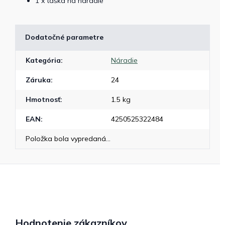
1 x taška na náradie
Dodatočné parametre
Kategória
:
Náradie
Záruka
:
24
Hmotnosť
:
1.5 kg
EAN
:
4250525322484
Položka bola vypredaná…
Hodnotenie zákazníkov