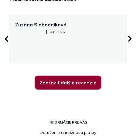
Zuzana Slobodníková
R
Hodnotenie obchodu je 5 z 5 hviezdičiek.
|
4.8.2026
su
K
Zobraziť ďalšie recenzie
Z
á
INFORMÁCIE PRE VÁS
p
Doručenie a možnosti platby