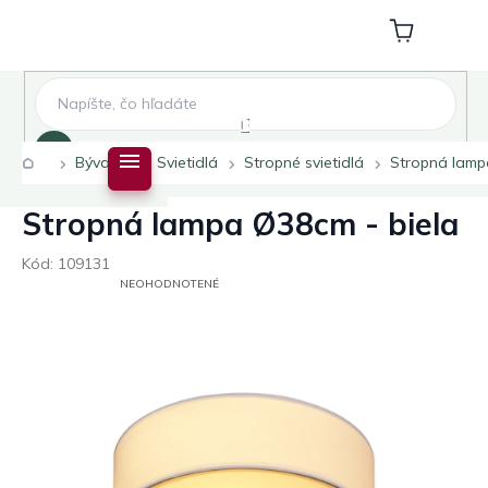
Prejsť
na
Nákupný
obsah
košík
Hľadať
Domov
Bývanie
Svietidlá
Stropné svietidlá
Stropná lamp
Stropná lampa Ø38cm - biela
Kód:
109131
PRIEMERNÉ
NEOHODNOTENÉ
HODNOTENIE
PRODUKTU
JE
0,0
Z
5
HVIEZDIČIEK.