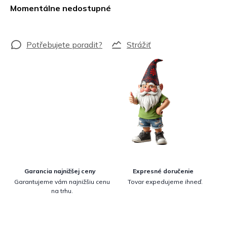
cena:
Momentálne nedostupné
Strážiť
Garancia najnižšej ceny
Expresné doručenie
Garantujeme vám najnižšiu cenu
Tovar expedujeme ihneď.
na trhu.