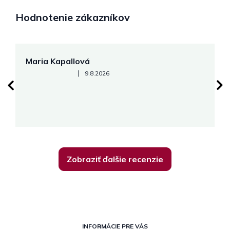
Hodnotenie zákazníkov
Maria Kapallová
J
Hodnotenie obchodu je 5 z 5 hviezdičiek.
|
9.8.2026
Zobraziť ďalšie recenzie
Z
á
INFORMÁCIE PRE VÁS