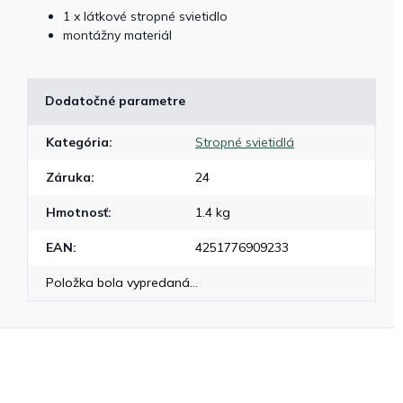
1 x látkové stropné svietidlo
montážny materiál
Dodatočné parametre
Kategória
:
Stropné svietidlá
Záruka
:
24
Hmotnosť
:
1.4 kg
EAN
:
4251776909233
Položka bola vypredaná…