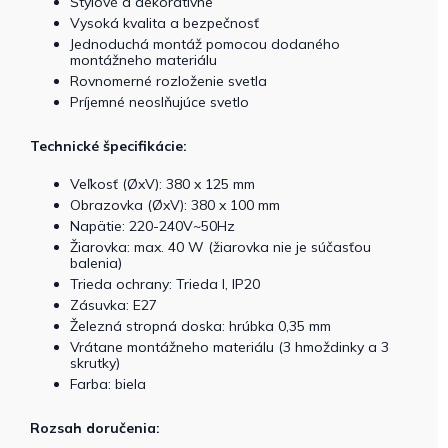
Štýlové a dekoratívne
Vysoká kvalita a bezpečnosť
Jednoduchá montáž pomocou dodaného
montážneho materiálu
Rovnomerné rozloženie svetla
Príjemné neoslňujúce svetlo
Technické špecifikácie:
Veľkosť (ØxV): 380 x 125 mm
Obrazovka (ØxV): 380 x 100 mm
Napätie: 220-240V~50Hz
Žiarovka: max. 40 W (žiarovka nie je súčasťou
balenia)
Trieda ochrany: Trieda I, IP20
Zásuvka: E27
Železná stropná doska: hrúbka 0,35 mm
Vrátane montážneho materiálu (3 hmoždinky a 3
skrutky)
Farba: biela
Rozsah doručenia: