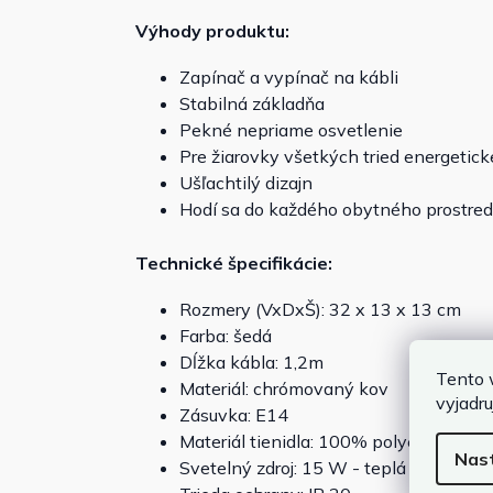
Výhody produktu:
Zapínač a vypínač na kábli
Stabilná základňa
Pekné nepriame osvetlenie
Pre žiarovky všetkých tried energetick
Ušľachtilý dizajn
Hodí sa do každého obytného prostred
Technické špecifikácie:
Rozmery (VxDxŠ): 32 x 13 x 13 cm
Farba: šedá
Dĺžka kábla: 1,2m
Tento 
Materiál: chrómovaný kov
vyjadru
Zásuvka: E14
Materiál tienidla: 100% polyester
Nas
Svetelný zdroj: 15 W - teplá biela (nie 