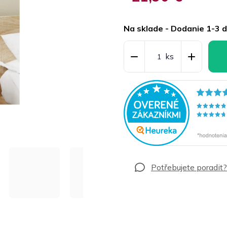
Jednotková
cena:
Na sklade - Dodanie 1-3 d