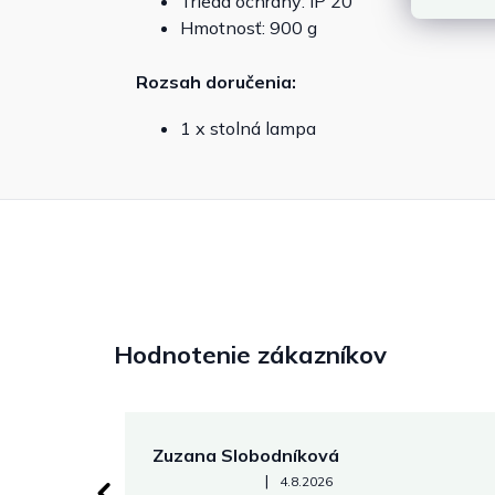
Trieda ochrany: IP 20
Hmotnosť: 900 g
Rozsah doručenia:
1 x stolná lampa
Hodnotenie zákazníkov
Zuzana Slobodníková
Hodnotenie obchodu je 5 z 5 hviezdičiek.
|
4.8.2026