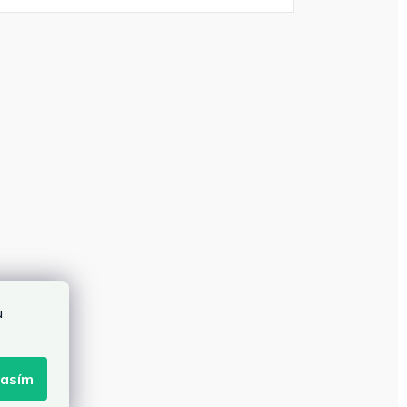
u
lasím