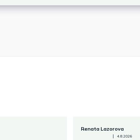
Renata Lazorova
Hodnotenie obchodu je 5 z 
|
4.8.2026