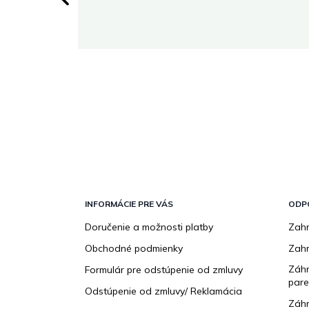
 stránke.
Z
á
p
INFORMÁCIE PRE VÁS
ODP
ä
Doručenie a možnosti platby
Zahr
t
Obchodné podmienky
Zah
i
e
Záhr
Formulár pre odstúpenie od zmluvy
pare
Odstúpenie od zmluvy/ Reklamácia
Záhr