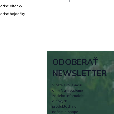
adné altánky
adné hojdačky
ODOBERAŤ
NEWSLETTER
Vložte svoj e-mail
a my Vám budeme
zasielať informácie
o nových
produktoch na
našom e-shope.