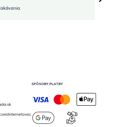
očakávania.
SPÔSOBY PLATBY
ada.sk
com/internetovazahrada.sk/