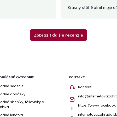
Krásny stôl. Splnil moje 
Zobraziť ďalšie recenzie
ORÚČANÉ KATEGÓRIE
KONTAKT
adné sedenie
Kontakt
radné domčeky
info
@
internetovazahr
adné skleníky, fóliovníky a
https://www.facebook.
niská
internetovazahrada.sk
adné lehátka