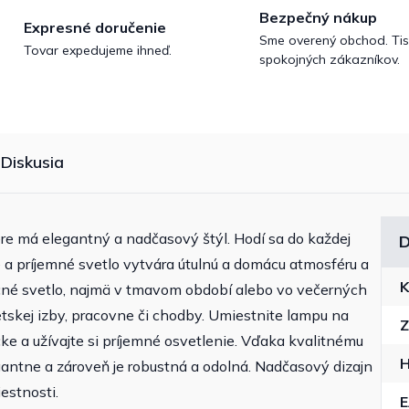
Bezpečný nákup
Expresné doručenie
Sme overený obchod. Tis
Tovar expedujeme ihneď.
spokojných zákazníkov.
Diskusia
e má elegantný a nadčasový štýl. Hodí sa do každej
D
é a príjemné svetlo vytvára útulnú a domácu atmosféru a
K
čné svetlo, najmä v tmavom období alebo vo večerných
etskej izby, pracovne či chodby. Umiestnite lampu na
Z
čke a užívajte si príjemné osvetlenie. Vďaka kvalitnému
H
antne a zároveň je robustná a odolná. Nadčasový dizajn
estnosti.