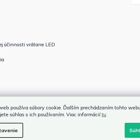
ej účinnosti vrátane LED
ia
web používa súbory cookie. Ďalším prechádzaním tohto web
jete súhlas s ich používaním. Viac informácií
tu
.
tavenie
Súh
je súčasťou balenia)