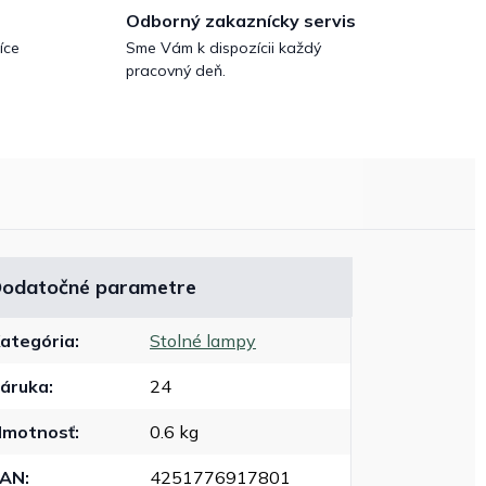
Odborný zakaznícky servis
íce
Sme Vám k dispozícii každý
pracovný deň.
odatočné parametre
ategória
:
Stolné lampy
áruka
:
24
motnosť
:
0.6 kg
EAN
:
4251776917801