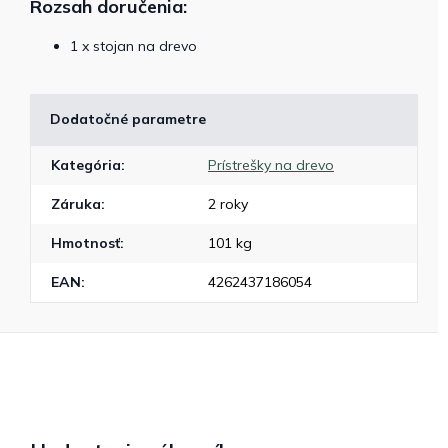
Rozsah doručenia:
1 x stojan na drevo
Dodatočné parametre
Kategória
:
Prístrešky na drevo
Záruka
:
2 roky
Hmotnosť
:
101 kg
EAN
:
4262437186054