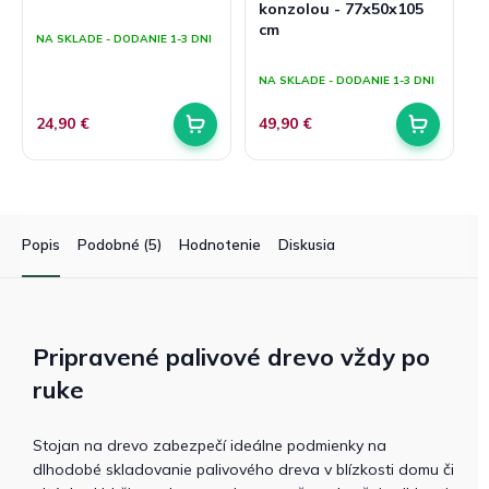
konzolou - 77x50x105
Priemerné
cm
hodnotenie
NA SKLADE - DODANIE 1-3 DNI
produktu
Priemerné
je
hodnotenie
NA SKLADE - DODANIE 1-3 DNI
5,0
produktu
z
je
5
24,90 €
49,90 €
5,0
hviezdičiek.
z
5
hviezdičiek.
Popis
Podobné (5)
Hodnotenie
Diskusia
Pripravené palivové drevo vždy po
ruke
Stojan na drevo zabezpečí ideálne podmienky na
dlhodobé skladovanie palivového dreva v blízkosti domu či