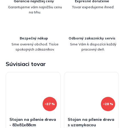
Garancia najnižšej ceny
Expresné doručenie
Garantujeme vám najnižšiu cenu
Tovar expedujeme ihneď.
na trhu.
Bezpečný nákup
Odborný zakaznícky servis
Sme overený obchod. Tisíce
Sme Vám k dispozícii každý
spokojných zákazníkov.
pracovný deň.
Súvisiaci tovar
–37 %
–28 %
Stojan na pílenie dreva
Stojan na pílenie dreva
- 83x81x88cm
s uzamykacou