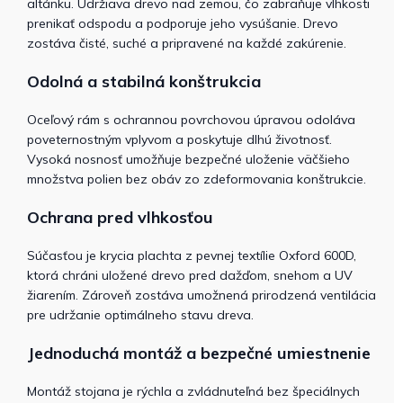
altánku. Udržiava drevo nad zemou, čo zabraňuje vlhkosti
prenikať odspodu a podporuje jeho vysúšanie. Drevo
zostáva čisté, suché a pripravené na každé zakúrenie.
Odolná a stabilná konštrukcia
Oceľový rám s ochrannou povrchovou úpravou odoláva
poveternostným vplyvom a poskytuje dlhú životnosť.
Vysoká nosnosť umožňuje bezpečné uloženie väčšieho
množstva polien bez obáv zo zdeformovania konštrukcie.
Ochrana pred vlhkosťou
Súčasťou je krycia plachta z pevnej textílie Oxford 600D,
ktorá chráni uložené drevo pred dažďom, snehom a UV
žiarením. Zároveň zostáva umožnená prirodzená ventilácia
pre udržanie optimálneho stavu dreva.
Jednoduchá montáž a bezpečné umiestnenie
Montáž stojana je rýchla a zvládnuteľná bez špeciálnych