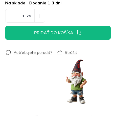
cena:
Na sklade - Dodanie 1-3 dni
PRIDAŤ DO KOŠÍKA
Strážiť