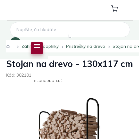
Prejsť
na
Nákupný
obsah
košík
Hľadať
Domov
Záhradné doplnky
Prístrešky na drevo
Stojan na dr
Stojan na drevo - 130x117 cm
Kód:
302101
PRIEMERNÉ
NEOHODNOTENÉ
HODNOTENIE
PRODUKTU
JE
0,0
Z
5
HVIEZDIČIEK.