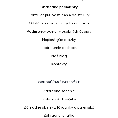
ä
Obchodné podmienky
t
i
Formulár pre odstúpenie od zmluvy
e
Odstúpenie od zmluvy/ Reklamácia
Podmienky ochrany osobných údajov
Najčastejšie otázky
Hodnotenie obchodu
Náš blog
Kontakty
ODPORÚČANÉ KATEGÓRIE
Zahradné sedenie
Zahradné domčeky
Záhradné skleníky, fóliovníky a pareniská
Záhradné lehátka