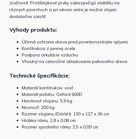
zručností. Protišmykové prvky zabezpečujú stabilitu na
rôznych povrchoch a pri silnom vetre je možné stojan
dodatočne zaistiť.
Výhody produktu:
Účinná ochrana dreva pred poveternostnými vplyvmi
Konštrukcia z pevnej ocele
Podpora cirkulácie vzduchu
Vhodný na celoročné skladovanie palivového dreva
Technické špecifikácie:
Materiál konštrukcie: oceľ
Materiál poťahu: Oxford 600D
Hmotnosť stojanu: 5,9 kg
Nosnosť: 200 kg
Rozmer stojanu (DxVxH): 130 x 117 x 36 cm
Hrúbka rámu: 2,8 x 0,08 cm
Rozmer spodného rámu: 2,5 x 0,09 cm