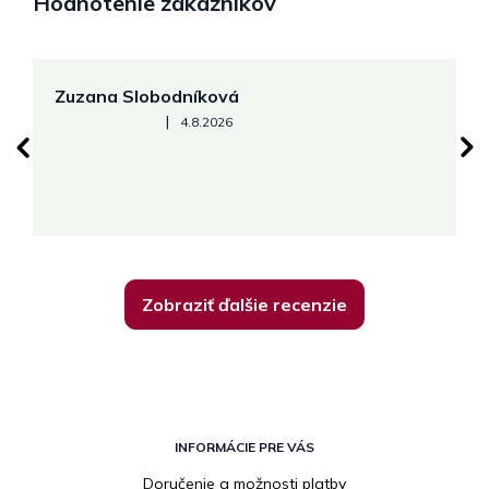
Hodnotenie zákazníkov
Zuzana Slobodníková
R
Hodnotenie obchodu je 5 z 5 hviezdičiek.
|
4.8.2026
su
K
Zobraziť ďalšie recenzie
Z
á
INFORMÁCIE PRE VÁS
p
Doručenie a možnosti platby