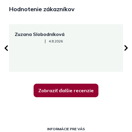
Hodnotenie zákazníkov
Zuzana Slobodníková
R
Hodnotenie obchodu je 5 z 5 hviezdičiek.
|
4.8.2026
su
K
Zobraziť ďalšie recenzie
Z
á
INFORMÁCIE PRE VÁS