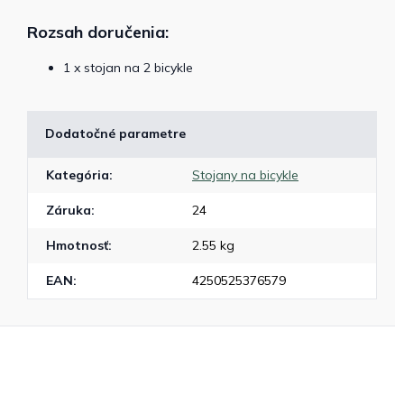
Rozsah doručenia:
1 x stojan na 2 bicykle
Dodatočné parametre
Kategória
:
Stojany na bicykle
Záruka
:
24
Hmotnosť
:
2.55 kg
EAN
:
4250525376579